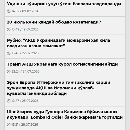
Ўқишни кўчириш учун ўтиш баллари тасдиқланди
14:52 / 09.07.2026
20 июль куни қандай об-ҳаво кузатилади?
15:49 / 19.07.2026
Рубио: “АҚШ Украинадаги можарони ҳал қила
оладиган ягона мамлакат”
15:45 / 22.07.2026
Трамп АҚШ Украинага қурол сотмаслигини айтди
22:24 / 24.07.2026
Эрон Европа Иттифоқини тинч аҳолига қарши
ҳужумларда АҚШ ва Исроилни қўллаб-
қувватлаганликда айблади
12:27 / 25.07.2026
Швейсария суди Гулнора Каримова бўйича ишни
якунлади, Lombard Odier банки жаримага тортилди
15:21 / 28.07.2026