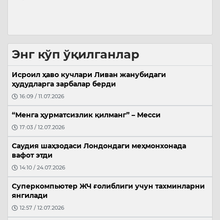
Энг кўп ўқилганлар
Исроил ҳаво кучлари Ливан жанубидаги
ҳудудларга зарбалар берди
16:09 / 11.07.2026
“Менга ҳурматсизлик қилманг” – Месси
17:03 / 12.07.2026
Саудия шаҳзодаси Лондондаги меҳмонхонада
вафот этди
14:10 / 24.07.2026
Суперкомпьютер ЖЧ ғолиблиги учун тахминларни
янгилади
12:57 / 12.07.2026