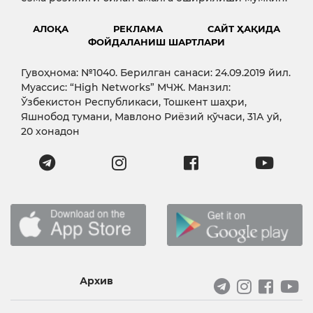
АЛОҚА
РЕКЛАМА
САЙТ ҲАҚИДА
ФОЙДАЛАНИШ ШАРТЛАРИ
Гувоҳнома: №1040. Берилган санаси: 24.09.2019 йил.
Муассис: “High Networks” МЧЖ. Манзил:
Ўзбекистон Республикаси, Тошкент шаҳри,
Яшнобод тумани, Мавлоно Риёзий кўчаси, 31А уй,
20 хонадон
Архив