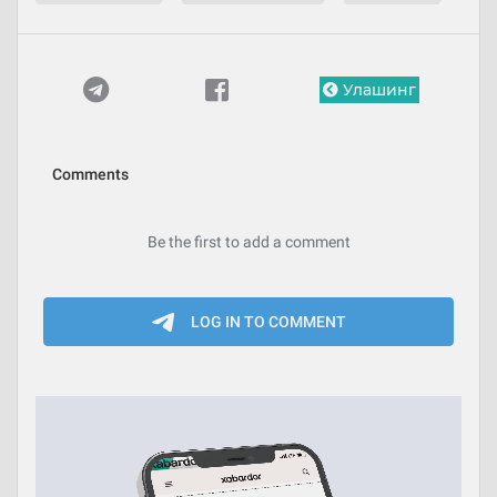
Улашинг