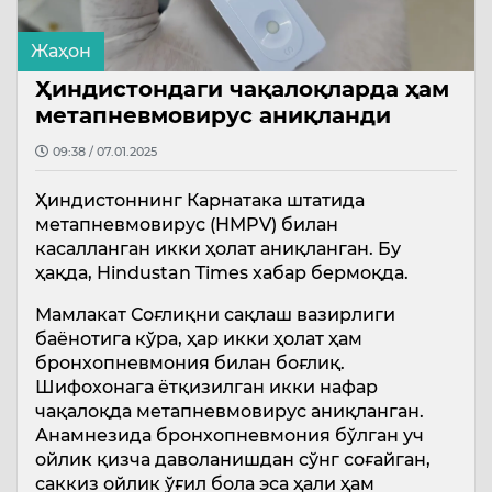
Жаҳон
Ҳиндистондаги чақалоқларда ҳам
метапневмовирус аниқланди
09:38 / 07.01.2025
Ҳиндистоннинг Карнатака штатида
метапневмовирус (HMPV) билан
касалланган икки ҳолат аниқланган. Бу
ҳақда, Hindustan Times хабар бермоқда.
Мамлакат Соғлиқни сақлаш вазирлиги
баёнотига кўра, ҳар икки ҳолат ҳам
бронхопневмония билан боғлиқ.
Шифохонага ётқизилган икки нафар
чақалоқда метапневмовирус аниқланган.
Анамнезида бронхопневмония бўлган уч
ойлик қизча даволанишдан сўнг соғайган,
саккиз ойлик ўғил бола эса ҳали ҳам