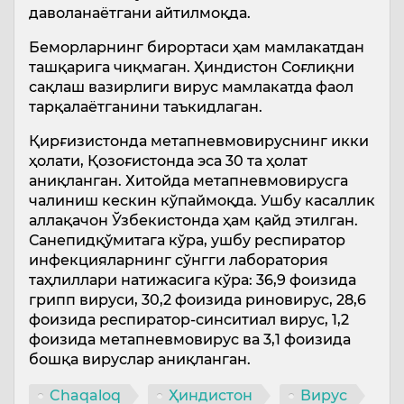
даволанаётгани айтилмоқда.
Беморларнинг бирортаси ҳам мамлакатдан
ташқарига чиқмаган. Ҳиндистон Соғлиқни
сақлаш вазирлиги вирус мамлакатда фаол
тарқалаётганини таъкидлаган.
Қирғизистонда метапневмовируснинг икки
ҳолати, Қозоғистонда эса 30 та ҳолат
аниқланган. Хитойда метапневмовирусга
чалиниш кескин кўпаймоқда. Ушбу касаллик
аллақачон Ўзбекистонда ҳам қайд этилган.
Санепидқўмитага кўра, ушбу респиратор
инфекцияларнинг сўнгги лаборатория
таҳлиллари натижасига кўра: 36,9 фоизида
грипп вируси, 30,2 фоизида риновирус, 28,6
фоизида респиратор-синситиал вирус, 1,2
фоизида метапневмовирус ва 3,1 фоизида
бошқа вируслар аниқланган.
Chaqaloq
Ҳиндистон
Вирус