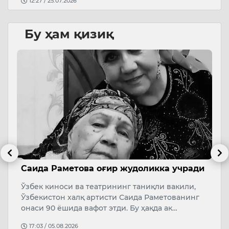
12:27 / 25.07.2026
Бу ҳам қизиқ
Саида Раметова оғир жудоликка учради
Қ
о
Ўзбек киноси ва театрининг таниқли вакили,
Т
Ўзбекистон халқ артисти Саида Раметованинг
Ў
онаси 90 ёшида вафот этди. Бу ҳақда ак…
А
17:03 / 05.08.2026