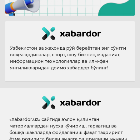
Ўзбекистон ва жаҳонда рўй бераётган энг сўнгги
воқеа-ҳодисалар, спорт, шоу-бизнес, маданият,
информацион технологиялар ва илм-фан
янгиликларидан доимо хабардор бўлинг!
«Xabardor.uz» сайтида эълон қилинган
материаллардан нусха кўчириш, тарқатиш ва
бошқа шаклларда фойдаланиш фақат таҳририят
ёзма розилиги билан амалга оширилиши мумкин.