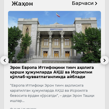
Жаҳон
Барчаси
и
Эрон Европа Иттифоқини тинч аҳолига
Т
қарши ҳужумларда АҚШ ва Исроилни
с
қўллаб-қувватлаганликда айблади
А
“Европа Иттифоқи Эрон тинч аҳолисига
У
қаратилган ҳужумларда АҚШ ва Исроилга
бевосита ёрдам кўрсатди”, – деди Эрон Ташқи
ишлар…