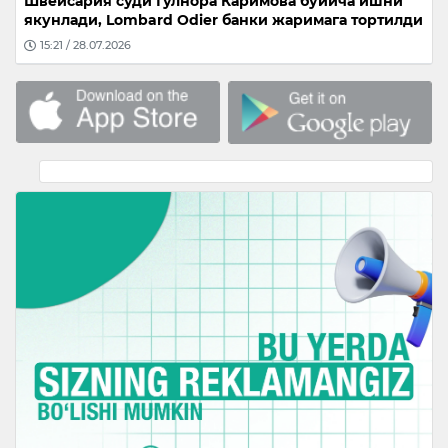
Швейсария суди Гулнора Каримова бўйича ишни
якунлади, Lombard Odier банки жаримага тортилди
15:21 / 28.07.2026