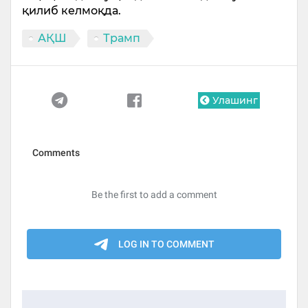
қилиб келмоқда.
АҚШ
Трамп
Улашинг