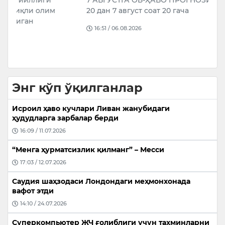
20 дан 7 август соат 20 гача
м
б
16:51 / 06.08.2026
т
Энг кўп ўқилганлар
Исроил ҳаво кучлари Ливан жанубидаги
ҳудудларга зарбалар берди
16:09 / 11.07.2026
“Менга ҳурматсизлик қилманг” – Месси
17:03 / 12.07.2026
Саудия шаҳзодаси Лондондаги меҳмонхонада
вафот этди
14:10 / 24.07.2026
Суперкомпьютер ЖЧ ғолиблиги учун тахминларни