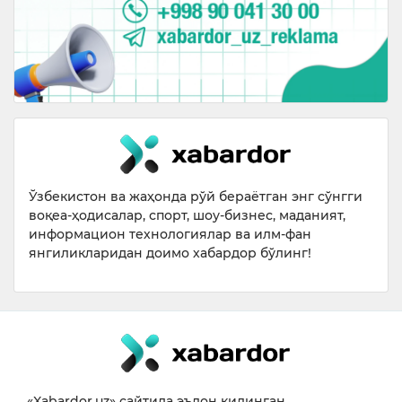
Ўзбекистон ва жаҳонда рўй бераётган энг сўнгги
воқеа-ҳодисалар, спорт, шоу-бизнес, маданият,
информацион технологиялар ва илм-фан
янгиликларидан доимо хабардор бўлинг!
«Xabardor.uz» сайтида эълон қилинган