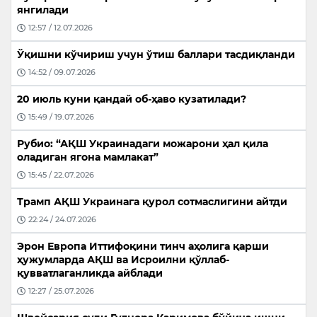
янгилади
12:57 / 12.07.2026
Ўқишни кўчириш учун ўтиш баллари тасдиқланди
14:52 / 09.07.2026
20 июль куни қандай об-ҳаво кузатилади?
15:49 / 19.07.2026
Рубио: “АҚШ Украинадаги можарони ҳал қила
оладиган ягона мамлакат”
15:45 / 22.07.2026
Трамп АҚШ Украинага қурол сотмаслигини айтди
22:24 / 24.07.2026
Эрон Европа Иттифоқини тинч аҳолига қарши
ҳужумларда АҚШ ва Исроилни қўллаб-
қувватлаганликда айблади
12:27 / 25.07.2026