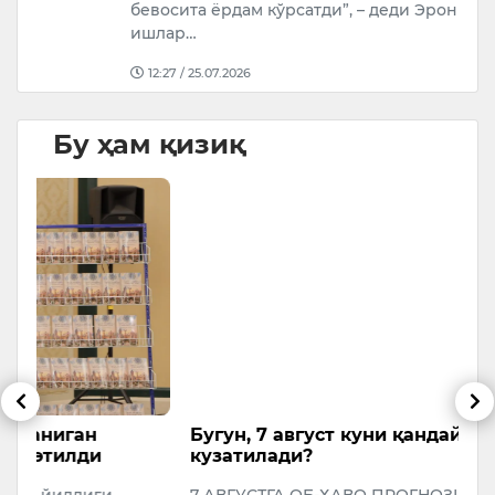
бевосита ёрдам кўрсатди”, – деди Эрон Ташқи
ишлар…
12:27 / 25.07.2026
Бу ҳам қизиқ
Бугун, 7 август куни қандай об-ҳаво
Ф
кузатилади?
м
7 АВГУСТГА ОБ-ҲАВО ПРОГНОЗИ6 август соат
Ў