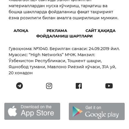
материаллардан нусха кўчириш, тарқатиш ва
бошқа шаклларда фойдаланиш фақат таҳририят
ёзма розилиги билан амалга оширилиши мумкин.
АЛОҚА
РЕКЛАМА
САЙТ ҲАҚИДА
ФОЙДАЛАНИШ ШАРТЛАРИ
Гувоҳнома: №1040. Берилган санаси: 24.09.2019 йил.
Муассис: “High Networks” МЧЖ. Манзил:
Ўзбекистон Республикаси, Тошкент шаҳри,
Яшнобод тумани, Мавлоно Риёзий кўчаси, 31А уй,
20 хонадон