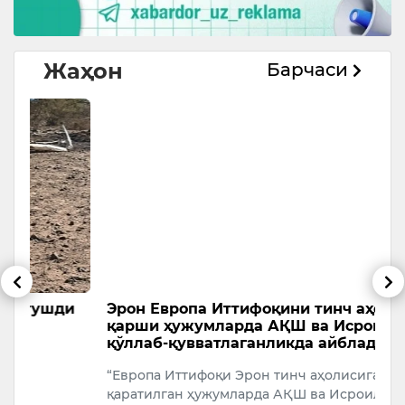
Жаҳон
Барчаси
и
Эрон Европа Иттифоқини тинч аҳолига
Т
қарши ҳужумларда АҚШ ва Исроилни
с
қўллаб-қувватлаганликда айблади
А
“Европа Иттифоқи Эрон тинч аҳолисига
У
қаратилган ҳужумларда АҚШ ва Исроилга