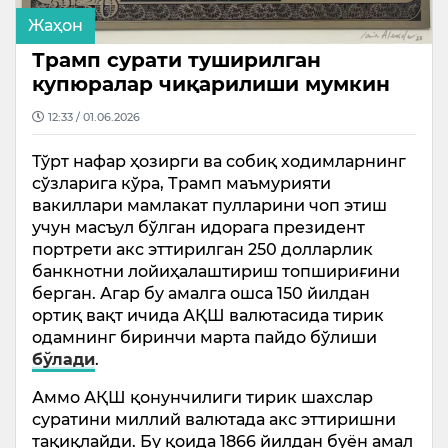
Жаҳон
Трамп сурати туширилган
купюралар чиқарилиши мумкин
12:33 / 01.06.2026
Тўрт нафар ҳозирги ва собиқ ходимларнинг
сўзларига кўра, Трамп маъмурияти
вакиллари мамлакат пулларини чоп этиш
учун масъул бўлган идорага президент
портрети акс эттирилган 250 долларлик
банкнотни лойиҳалаштириш топшириғини
берган. Агар бу амалга ошса 150 йилдан
ортиқ вақт ичида АҚШ валютасида тирик
одамнинг биринчи марта пайдо бўлиши
бўлади
.
Аммо АҚШ қонунчилиги тирик шахслар
суратини миллий валютада акс эттиришни
тақиқлайди. Бу қоида 1866 йилдан буён амал