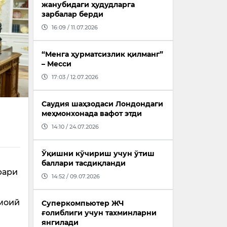
жанубидаги ҳудудларга
зарбалар берди
16:09 / 11.07.2026
“Менга ҳурматсизлик қилманг”
– Месси
17:03 / 12.07.2026
Саудия шаҳзодаси Лондондаги
меҳмонхонада вафот этди
14:10 / 24.07.2026
Ўқишни кўчириш учун ўтиш
баллари тасдиқланди
фари
14:52 / 09.07.2026
имоий
Суперкомпьютер ЖЧ
ғолиблиги учун тахминларни
янгилади