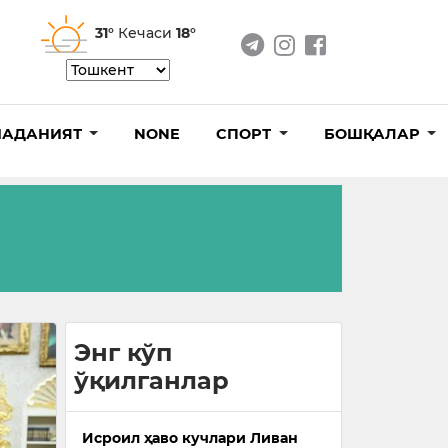
31°
Кечаси
18°
АДАНИЯТ
NONE
СПОРТ
БОШҚАЛАР
Энг кўп
ўқилганлар
Исроил ҳаво кучлари Ливан