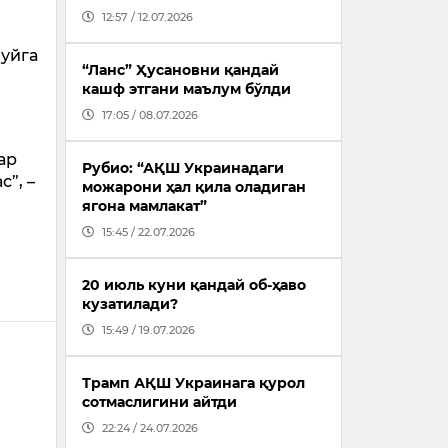
12:57 / 12.07.2026
 уйга
“Ланс” Ҳусановни қандай
кашф этгани маълум бўлди
17:05 / 08.07.2026
ар
Рубио: “АҚШ Украинадаги
”, –
можарони ҳал қила оладиган
ягона мамлакат”
15:45 / 22.07.2026
20 июль куни қандай об-ҳаво
кузатилади?
15:49 / 19.07.2026
Трамп АҚШ Украинага қурол
сотмаслигини айтди
22:24 / 24.07.2026