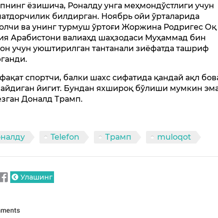
пнинг ёзишича, Роналду унга меҳмондўстлиги учун
атдорчилик билдирган. Ноябрь ойи ўрталарида
олчи ва унинг турмуш ўртоғи Жоржина Родригес Оқ
ия Арабистони валиаҳд шаҳзодаси Муҳаммад бин
он учун уюштирилган тантанали зиёфатда ташриф
ганди.
афақат спортчи, балки шахс сифатида қандай ақл бов
айдиган йигит. Бундан яхшироқ бўлиши мумкин эмас
ёзган Доналд Трамп.
оналду
Telefon
Трамп
muloqot
Улашинг