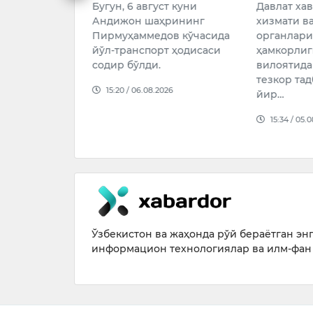
Бугун, 6 август куни
Давлат ха
линди
Андижон шаҳрининг
хизмати в
авкат
Пирмуҳаммедов кўчасида
органлари
влат
йўл-транспорт ҳодисаси
ҳамкорлиг
содир бўлди.
вилоятида
ининг ойлик
тезкор та
15:20 / 06.08.2026
ми ва
йир…
 тўлаш
15:34 / 05.
мувофиқлаш…
026
Ўзбекистон ва жаҳонда рўй бераётган энг 
информацион технологиялар ва илм-фан 