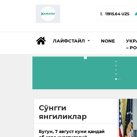
$
11915.64 UZS
ЛАЙФСТАЙЛ
NONE
УКР
– Р
Сўнгги
янгиликлар
Бугун, 7 август куни қандай