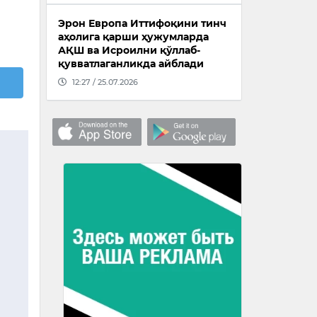
Эрон Европа Иттифоқини тинч
аҳолига қарши ҳужумларда
АҚШ ва Исроилни қўллаб-
қувватлаганликда айблади
12:27 / 25.07.2026