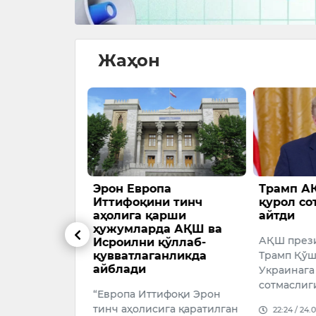
Жаҳон
ёҳлар
Эрон Европа
Трамп А
улаб тушди
Иттифоқини тинч
қурол со
аҳолига қарши
айтди
нинг барчаси
ҳужумларда АҚШ ва
АҚШ през
Исроилни қўллаб-
қувватлаганликда
Трамп Қўш
026
айблади
Украинага
сотмаслиг
“Европа Иттифоқи Эрон
тинч аҳолисига қаратилган
22:24 / 24.