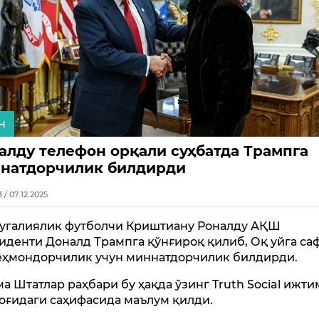
н
алду телефон орқали суҳбатда Трампга
натдорчилик билдирди
3 / 07.12.2025
угалиялик футболчи Криштиану Роналду АҚШ
иденти Доналд Трампга қўнғироқ қилиб, Оқ уйга са
еҳмондорчилик учун миннатдорчилик билдирди.
а Штатлар раҳбари бу ҳақда ўзинг Truth Social ижт
оғидаги саҳифасида маълум қилди.