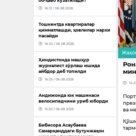
об-ҳаво кузатилади?
16:51 / 06.08.2026
Тошкентда квартиралар
қимматлашди, ҳовлилар нархи
пасайди
16:34 / 06.08.2026
Жаҳо
Ҳиндистонда машҳур
Рон
журналист зўрлаш ишида
мин
айбдор деб топилди
16:25 / 06.08.2026
14:2
Андижонда юк машинаси
Порт
велосипедчини уриб юборди
през
ва м
15:20 / 06.08.2026
Қўшм
Бибисора Асаубаева
тарм
Самарқанддаги Бутунжаҳон