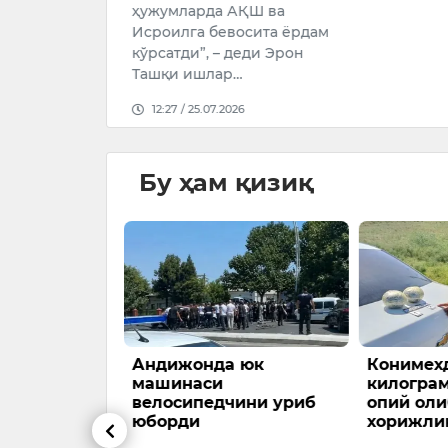
ҳужумларда АҚШ ва
Исроилга бевосита ёрдам
кўрсатди”, – деди Эрон
Ташқи ишлар…
12:27 / 25.07.2026
Бу ҳам қизиқ
ажриба
Андижонда юк
Конимехд
та разряд ва
машинаси
килогра
адан иборат
велосипедчини уриб
опий оли
қи
юборди
хорижли
жорий этиш