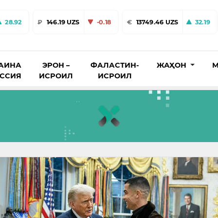
28.92
₽
146.19 UZS
-0.18
€
13749.46 UZS
32.19
АИНА
ЭРОН –
ФАЛАСТИН-
ЖАҲОН
М
ОССИЯ
ИСРОИЛ
ИСРОИЛ