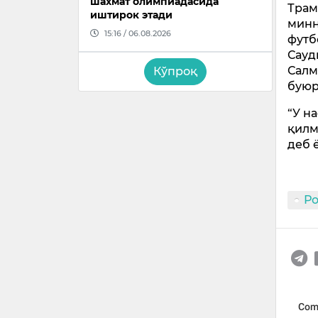
шахмат олимпиадасида
Трам
иштирок этади
минн
15:16 / 06.08.2026
футб
Сауд
Салм
Кўпроқ
буюр
“У н
қилм
деб 
Р