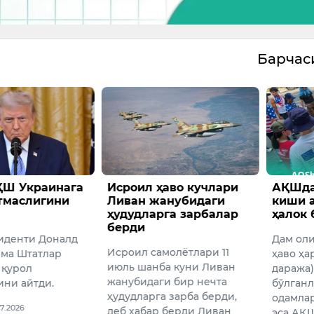
Барча
ҚШ Украинага
Исроил ҳаво кучлари
АҚШда
тмаслигини
Ливан жанубидаги
киши 
ҳудудларга зарбалар
ҳалок 
берди
иденти Доналд
Дам ол
Исроил самолётлари 11
ма Штатлар
ҳаво ҳа
июль шанба куни Ливан
 қурол
даража
жанубидаги бир нечта
ини айтди.
бўлганл
ҳудудларга зарба берди,
одамлар
07.2026
деб хабар берди Ливан
эса АҚ