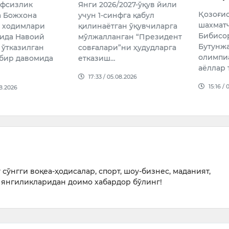
вфсизлик
Янги 2026/2027-ўқув йили
Қозоғис
а Божхона
учун 1-синфга қабул
шахмат
 ходимлари
қилинаётган ўқувчиларга
Бибисор
ида Навоий
мўлжалланган “Президент
Бутунж
 ўтказилган
совғалари”ни ҳудудларга
олимпи
дбир давомида
етказиш…
аёллар
17:33 / 05.08.2026
15:16 /
08.2026
сўнгги воқеа-ҳодисалар, спорт, шоу-бизнес, маданият,
янгиликларидан доимо хабардор бўлинг!