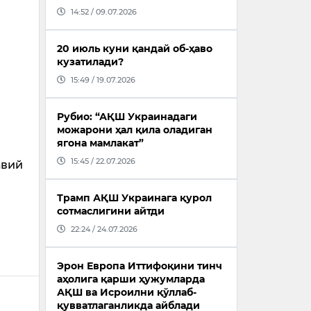
14:52 / 09.07.2026
20 июль куни қандай об-ҳаво
кузатилади?
15:49 / 19.07.2026
Рубио: “АҚШ Украинадаги
можарони ҳал қила оладиган
ягона мамлакат”
15:45 / 22.07.2026
авий
Трамп АҚШ Украинага қурол
сотмаслигини айтди
22:24 / 24.07.2026
Эрон Европа Иттифоқини тинч
аҳолига қарши ҳужумларда
АҚШ ва Исроилни қўллаб-
қувватлаганликда айблади