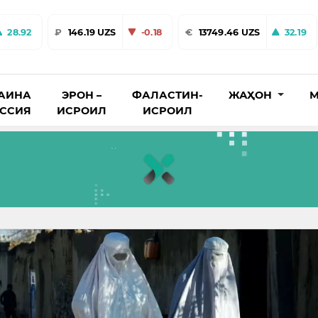
28.92
₽
146.19 UZS
-0.18
€
13749.46 UZS
32.19
АИНА
ЭРОН –
ФАЛАСТИН-
ЖАҲОН
М
ОССИЯ
ИСРОИЛ
ИСРОИЛ