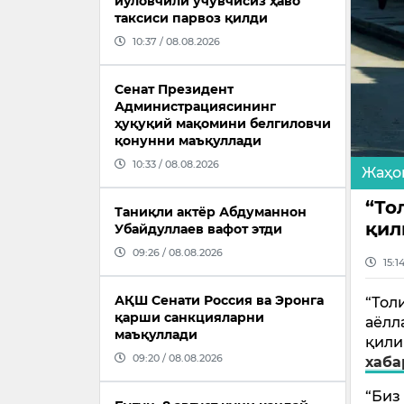
йўловчили учувчисиз ҳаво
таксиси парвоз қилди
10:37 / 08.08.2026
Сенат Президент
Администрациясининг
ҳуқуқий мақомини белгиловчи
қонунни маъқуллади
10:33 / 08.08.2026
Жаҳо
“То
Таниқли актёр Абдуманнон
қил
Убайдуллаев вафот этди
09:26 / 08.08.2026
15:1
АҚШ Сенати Россия ва Эронга
“Тол
қарши санкцияларни
аёлл
маъқуллади
қили
09:20 / 08.08.2026
хаба
“Биз