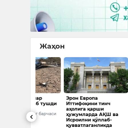
Жаҳон
ёҳлар
Эрон Европа
Трамп А
улаб тушди
Иттифоқини тинч
қурол со
аҳолига қарши
айтди
нинг барчаси
ҳужумларда АҚШ ва
АҚШ през
Исроилни қўллаб-
қувватлаганликда
Трамп Қўш