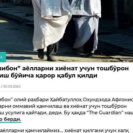
н
либон” аёлларни хиёнат учун тошбўрон
иш бўйича қарор қабул қилди
4 / 30.03.2024
ибон” олий раҳбари Ҳайбатуллоҳ Охундзода Афғони
арни оммавий қамчилаш ва хиёнат учун тошбўрон
ш усулига қайтади, деди. Бу ҳақда “The Guardian” н
р берди.
 аёлларни қамчилаймиз... хиёнат қилгани учун халқ