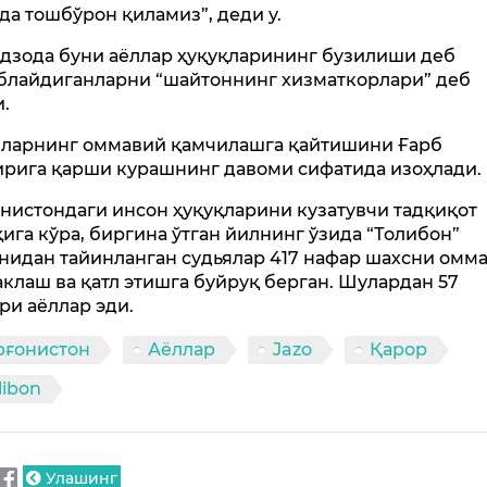
да тошбўрон қиламиз”, деди у.
дзода буни аёллар ҳуқуқларининг бузилиши деб
блайдиганларни “шайтоннинг хизматкорлари” деб
и.
лларнинг оммавий қамчилашга қайтишини Ғарб
ирига қарши курашнинг давоми сифатида изоҳлади.
нистондаги инсон ҳуқуқларини кузатувчи тадқиқот
ҳига кўра, биргина ўтган йилнинг ўзида “Толибон”
нидан тайинланган судьялар 417 нафар шахсни омм
аклаш ва қатл этишга буйруқ берган. Шулардан 57
ри аёллар эди.
фғонистон
Аёллар
Jazo
Қарор
libon
Улашинг