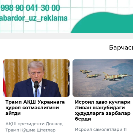
Барча
ҚШ Украинага
Исроил ҳаво кучлари
АҚШда
тмаслигини
Ливан жанубидаги
киши 
ҳудудларга зарбалар
ҳалок 
берди
иденти Доналд
Дам ол
Исроил самолётлари 11
ма Штатлар
ҳаво ҳа