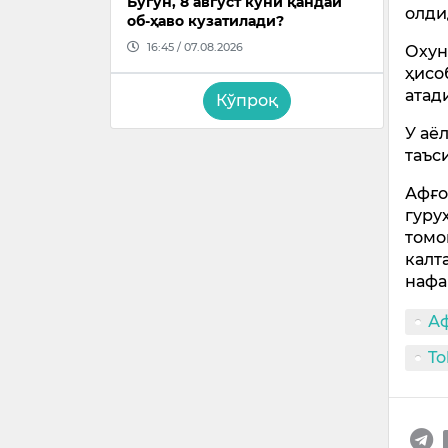
Бугун, 8 август куни қандай
олди
об-ҳаво кузатилади?
16:45 / 07.08.2026
Охун
ҳисо
атад
Кўпроқ
У аё
таъс
Афғо
гуру
томо
калт
нафа
А
To