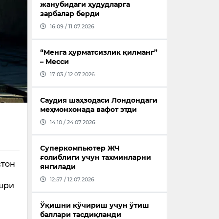
жанубидаги ҳудудларга
зарбалар берди
16:09 / 11.07.2026
“Менга ҳурматсизлик қилманг”
– Месси
17:03 / 12.07.2026
Саудия шаҳзодаси Лондондаги
меҳмонхонада вафот этди
14:10 / 24.07.2026
Суперкомпьютер ЖЧ
ғолиблиги учун тахминларни
стон
янгилади
12:57 / 12.07.2026
ашри
Ўқишни кўчириш учун ўтиш
баллари тасдиқланди