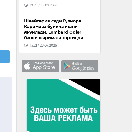
12:27 / 25.07.2026
Швейсария суди Гулнора
Каримова бўйича ишни
якунлади, Lombard Odier
банки жаримага тортилди
15:21 / 28.07.2026