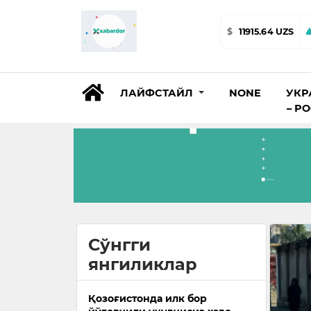
$
11915.64 UZS
ЛАЙФСТАЙЛ
NONE
УКР
– Р
Сўнгги
янгиликлар
Қозоғистонда илк бор