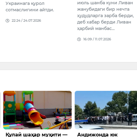
июль шанба куни Ливан
 қурол
даража
жанубидаги бир нечта
ини айтди.
бўлганл
ҳудудларга зарба берди,
одамлар
07.2026
деб хабар берди Ливан
эса АҚ
ҳарбий манбас…
14:56 /
16:09 / 11.07.2026
ҳар муҳити —
Андижонда юк
Ҳинди