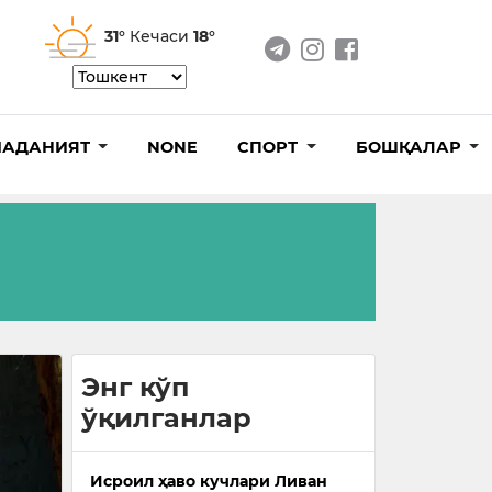
31°
Кечаси
18°
АДАНИЯТ
NONE
СПОРТ
БОШҚАЛАР
Энг кўп
ўқилганлар
Исроил ҳаво кучлари Ливан