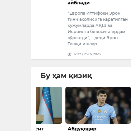
026
айблади
Украинага
сотмаслиг
“Европа Иттифоқи Эрон
тинч аҳолисига қаратилган
22:24 / 24.
ҳужумларда АҚШ ва
Исроилга бевосита ёрдам
кўрсатди”, – деди Эрон
Ташқи ишлар…
12:27 / 25.07.2026
Бу ҳам қизиқ
идент
Абдуқодир
Қулай ша