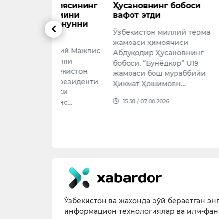
ациясининг
Ҳусановнинг бобоси
аниқ ечи
ақомини
вафот этди
Тошкент ш
 қонунни
Ўзбекистон миллий терма
и
Шавкат Ум
жамоаси ҳимоячиси
Ўзбекисто
и Олий Мажлис
Абдуқодир Ҳусановнинг
Президен
8-ялпи
бобоси, “Бунёдкор” U19
Админист
Ўзбекистон
жамоаси бош мураббийи
жамоат ха
и Президенти
Ҳикмат Ҳошимовн…
цияси
09:11 / 07.
15:58 / 07.08.2026
 Конс…
026
Ўзбекистон ва жаҳонда рўй бераётган энг 
информацион технологиялар ва илм-фан 