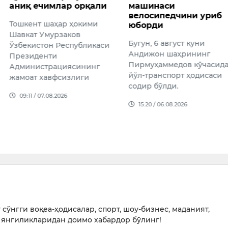
млар орқали
машинаси
журна
велосипедчини уриб
ишида
аҳар ҳокими
юборди
топил
урзаков
Бугун, 6 август куни
Ҳиндис
н Республикаси
Андижон шаҳрининг
Олий с
ти
Пирмуҳаммедов кўчасида
“Теҳелк
рациясининг
йўл-транспорт ҳодисаси
собиқ 
вфсизлиги
содир бўлди.
Тарун 
08.2026
ҳамкасб
15:20 / 06.08.2026
айбд…
16:25 /
сўнгги воқеа-ҳодисалар, спорт, шоу-бизнес, маданият,
янгиликларидан доимо хабардор бўлинг!