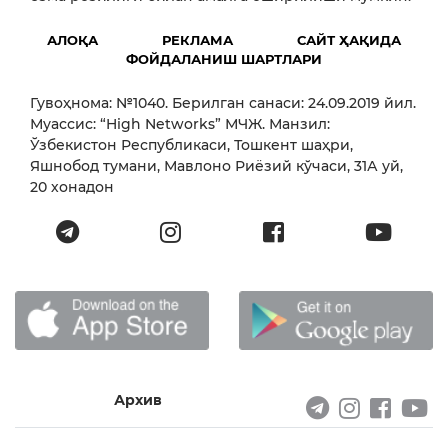
АЛОҚА
РЕКЛАМА
САЙТ ҲАҚИДА
ФОЙДАЛАНИШ ШАРТЛАРИ
Гувоҳнома: №1040. Берилган санаси: 24.09.2019 йил.
Муассис: “High Networks” МЧЖ. Манзил:
Ўзбекистон Республикаси, Тошкент шаҳри,
Яшнобод тумани, Мавлоно Риёзий кўчаси, 31А уй,
20 хонадон
Архив