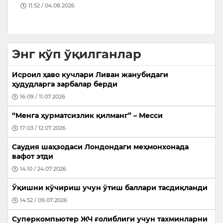
11:52 / 04.08.2026
р
Энг кўп ўқилганлар
Исроил ҳаво кучлари Ливан жанубидаги
ҳудудларга зарбалар берди
16:09 / 11.07.2026
“Менга ҳурматсизлик қилманг” – Месси
17:03 / 12.07.2026
Саудия шаҳзодаси Лондондаги меҳмонхонада
вафот этди
14:10 / 24.07.2026
Ўқишни кўчириш учун ўтиш баллари тасдиқланди
14:52 / 09.07.2026
Суперкомпьютер ЖЧ ғолиблиги учун тахминларни