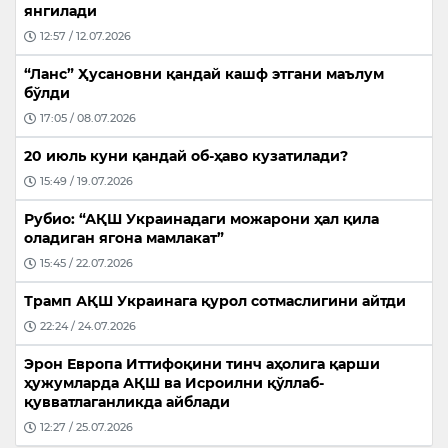
янгилади
12:57 / 12.07.2026
“Ланс” Ҳусановни қандай кашф этгани маълум
бўлди
17:05 / 08.07.2026
20 июль куни қандай об-ҳаво кузатилади?
15:49 / 19.07.2026
Рубио: “АҚШ Украинадаги можарони ҳал қила
оладиган ягона мамлакат”
15:45 / 22.07.2026
Трамп АҚШ Украинага қурол сотмаслигини айтди
22:24 / 24.07.2026
Эрон Европа Иттифоқини тинч аҳолига қарши
ҳужумларда АҚШ ва Исроилни қўллаб-
қувватлаганликда айблади
12:27 / 25.07.2026