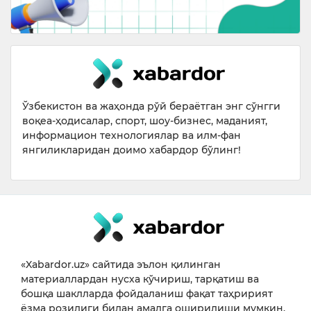
Ўзбекистон ва жаҳонда рўй бераётган энг сўнгги
воқеа-ҳодисалар, спорт, шоу-бизнес, маданият,
информацион технологиялар ва илм-фан
янгиликларидан доимо хабардор бўлинг!
«Xabardor.uz» сайтида эълон қилинган
материаллардан нусха кўчириш, тарқатиш ва
бошқа шаклларда фойдаланиш фақат таҳририят
ёзма розилиги билан амалга оширилиши мумкин.