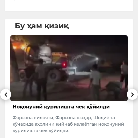
Бу ҳам қизиқ
Ноқонуний қурилишга чек қўйилди
Ў
т
Фарғона вилояти, Фарғона шаҳар, Шодиёна
б
кўчасида аҳолини қийнаб келаётган ноқонуний
Қ
к
қурилишга чек қўйилди.
т