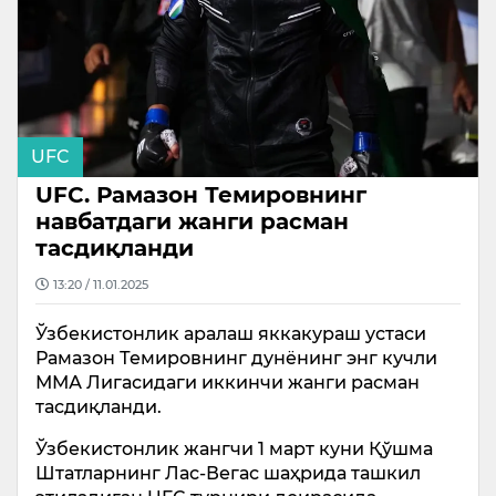
UFC
UFC. Рамазон Темировнинг
навбатдаги жанги расман
тасдиқланди
13:20 / 11.01.2025
Ўзбекистонлик аралаш яккакураш устаси
Рамазон Темировнинг дунёнинг энг кучли
ММА Лигасидаги иккинчи жанги расман
тасдиқланди.
Ўзбекистонлик жангчи 1 март куни Қўшма
Штатларнинг Лас-Вегас шаҳрида ташкил