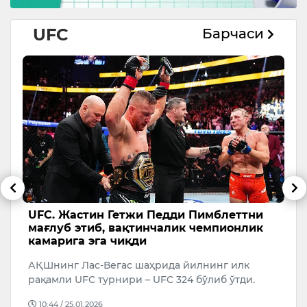
UFC
Барчаси
с
UFC. Жастин Гетжи Педди Пимблеттни
U
мағлуб этиб, вақтинчалик чемпионлик
к
камарига эга чиқди
А
АҚШнинг Лас-Вегас шаҳрида йилнинг илк
р
рақамли UFC турнири – UFC 324 бўлиб ўтди.
10:44 / 25.01.2026