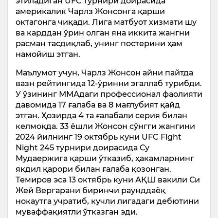
этиладиган UFC турнири доирасида
америкалик Чарлз Жонсонга қарши
октагонга чиқади. Лига матбуот хизмати шу
ва карддан ўрин олган яна иккита жангни
расман тасдиқлаб, унинг постерини ҳам
намойиш этган.
Маълумот учун, Чарлз Жонсон айни пайтда
вазн рейтингида 12-ўринни эгаллаб турибди.
У ўзининг ММАдаги профессионал фаолияти
давомида 17 ғалаба ва 8 мағлубият қайд
этган. Ҳозирда 4 та ғалабали серия билан
келмоқда. 33 ёшли Жонсон сўнгги жангини
2024 йилнинг 19 октябрь куни UFC Fight
Night 245 турнири доирасида Су
Мудаержига қарши ўтказиб, ҳакамларнинг
якдил қарори билан ғалаба қозонган.
Темиров эса 13 октябрь куни АҚШ вакили Си
Жей Вергарани биринчи раунддаёқ
нокаутга учратиб, кучли лигадаги дебютини
муваффақиятли ўтказган эди.