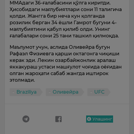
ММАдаги 36-ғалабасини қўлга киритди.
Ҳисобидаги мағлубиятлари сони 11 талигича
қолди. Жангга бир неча кун қолганда
розилик берган 34 ёшли Гамрот бугуни 4-
мағлубиятини қабул қилиб олди. Унинг
ғалабалари сони 25 тани ташкил қилмоқда.
Маълумот учун, аслида Оливейра бугун
Рафаэл Физиевга қарши октагонга чиқиши
керак эди. Лекин озарбайжонлик аралаш
яккакураш устаси машғулот чоғида оёғидан
олган жароҳати сабаб жангда иштирок
этолмади.
Braziliya
Оливейра
UFC
Улашинг