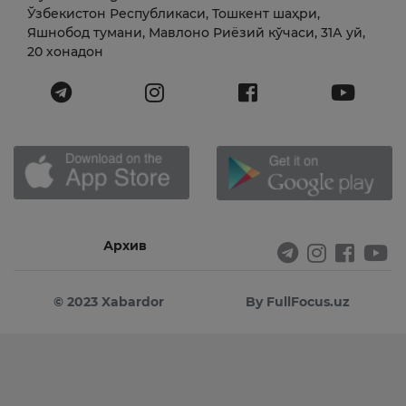
Ўзбекистон Республикаси, Тошкент шаҳри,
Яшнобод тумани, Мавлоно Риёзий кўчаси, 31А уй,
20 хонадон
Архив
© 2023 Xabardor
By FullFocus.uz