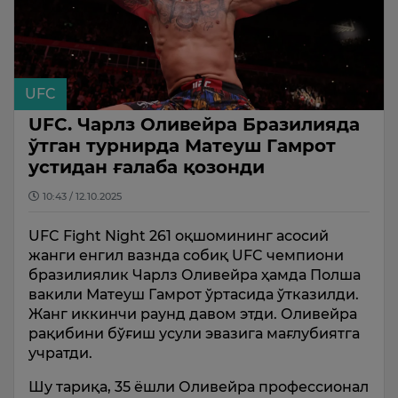
UFC
UFC. Чарлз Оливейра Бразилияда
ўтган турнирда Матеуш Гамрот
устидан ғалаба қозонди
10:43 / 12.10.2025
UFC Fight Night 261 оқшомининг асосий
жанги енгил вазнда собиқ UFC чемпиони
бразилиялик Чарлз Оливейра ҳамда Полша
вакили Матеуш Гамрот ўртасида ўтказилди.
Жанг иккинчи раунд давом этди. Оливейра
рақибини бўғиш усули эвазига мағлубиятга
учратди.
Шу тариқа, 35 ёшли Оливейра профессионал