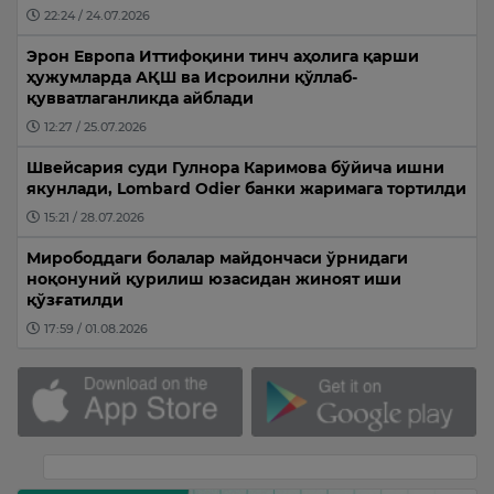
22:24 / 24.07.2026
Эрон Европа Иттифоқини тинч аҳолига қарши
ҳужумларда АҚШ ва Исроилни қўллаб-
қувватлаганликда айблади
12:27 / 25.07.2026
Швейсария суди Гулнора Каримова бўйича ишни
якунлади, Lombard Odier банки жаримага тортилди
15:21 / 28.07.2026
Мирободдаги болалар майдончаси ўрнидаги
ноқонуний қурилиш юзасидан жиноят иши
қўзғатилди
17:59 / 01.08.2026