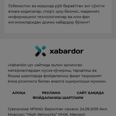
Ўзбекистон ва жаҳонда рўй бераётган энг сўнгги
воқеа-ҳодисалар, спорт, шоу-бизнес, маданият,
информацион технологиялар ва илм-фан
янгиликларидан доимо хабардор бўлинг!
«Xabardor.uz» сайтида эълон қилинган
материаллардан нусха кўчириш, тарқатиш ва
бошқа шаклларда фойдаланиш фақат таҳририят
ёзма розилиги билан амалга оширилиши мумкин.
АЛОҚА
РЕКЛАМА
САЙТ ҲАҚИДА
ФОЙДАЛАНИШ ШАРТЛАРИ
Гувоҳнома: №1040. Берилган санаси: 24.09.2019 йил.
Муассис: “High Networks” МЧЖ. Манзил: