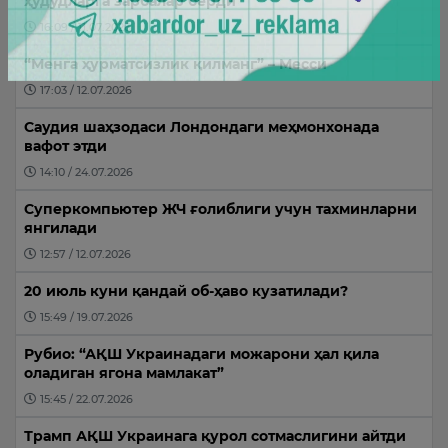
ҳудудларга зарбалар берди
16:09 / 11.07.2026
“Менга ҳурматсизлик қилманг” – Месси
17:03 / 12.07.2026
Саудия шаҳзодаси Лондондаги меҳмонхонада
вафот этди
14:10 / 24.07.2026
Суперкомпьютер ЖЧ ғолиблиги учун тахминларни
янгилади
12:57 / 12.07.2026
20 июль куни қандай об-ҳаво кузатилади?
15:49 / 19.07.2026
Рубио: “АҚШ Украинадаги можарони ҳал қила
оладиган ягона мамлакат”
15:45 / 22.07.2026
Трамп АҚШ Украинага қурол сотмаслигини айтди