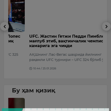
с
UFC. Жастин Гетжи Педди Пимблеттни
U
мағлуб этиб, вақтинчалик чемпионлик
к
камарига эга чиқди
А
АҚШнинг Лас-Вегас шаҳрида йилнинг илк
р
рақамли UFC турнири – UFC 324 бўлиб ўтди.
10:44 / 25.01.2026
Бу ҳам қизиқ