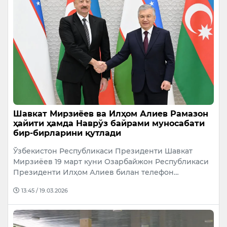
Шавкат Мирзиёев ва Илҳом Алиев Рамазон
ҳайити ҳамда Наврўз байрами муносабати
бир-бирларини қутлади
Ўзбекистон Республикаси Президенти Шавкат
Мирзиёев 19 март куни Озарбайжон Республикаси
Президенти Илҳом Алиев билан телефон…
13:45 / 19.03.2026