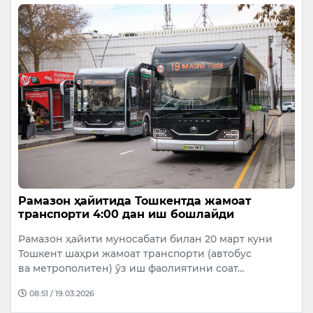
Рамазон ҳайитида Тошкентда жамоат
транспорти 4:00 дан иш бошлайди
Рамазон ҳайити муносабати билан 20 март куни
Тошкент шаҳри жамоат транспорти (автобус
ва метрополитен) ўз иш фаолиятини соат…
08:51 / 19.03.2026