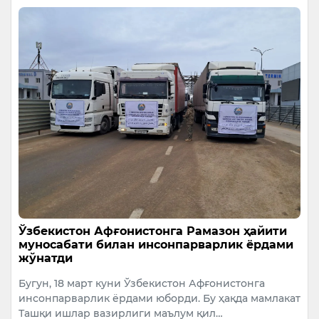
Ўзбекистон Афғонистонга Рамазон ҳайити
муносабати билан инсонпарварлик ёрдами
жўнатди
Бугун, 18 март куни Ўзбекистон Афғонистонга
инсонпарварлик ёрдами юборди. Бу ҳақда мамлакат
Ташқи ишлар вазирлиги маълум қил…