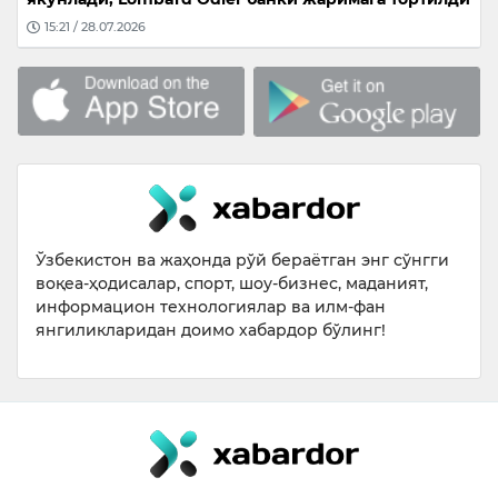
15:21 / 28.07.2026
Ўзбекистон ва жаҳонда рўй бераётган энг сўнгги
воқеа-ҳодисалар, спорт, шоу-бизнес, маданият,
информацион технологиялар ва илм-фан
янгиликларидан доимо хабардор бўлинг!