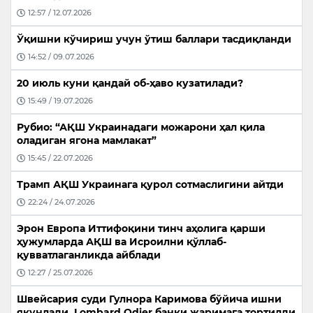
12:57 / 12.07.2026
Ўқишни кўчириш учун ўтиш баллари тасдиқланди
14:52 / 09.07.2026
20 июль куни қандай об-ҳаво кузатилади?
15:49 / 19.07.2026
Рубио: “АҚШ Украинадаги можарони ҳал қила
оладиган ягона мамлакат”
15:45 / 22.07.2026
Трамп АҚШ Украинага қурол сотмаслигини айтди
22:24 / 24.07.2026
Эрон Европа Иттифоқини тинч аҳолига қарши
ҳужумларда АҚШ ва Исроилни қўллаб-
қувватлаганликда айблади
12:27 / 25.07.2026
Швейсария суди Гулнора Каримова бўйича ишни
якунлади, Lombard Odier банки жаримага тортилди