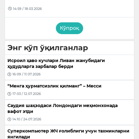
14:59 / 18.03.2026
Кўпроқ
Энг кўп ўқилганлар
Исроил ҳаво кучлари Ливан жанубидаги
ҳудудларга зарбалар берди
16:09 / 11.07.2026
“Менга ҳурматсизлик қилманг” – Месси
17:03 / 12.07.2026
Саудия шаҳзодаси Лондондаги меҳмонхонада
вафот этди
14:10 / 24.07.2026
Суперкомпьютер ЖЧ ғолиблиги учун тахминларни
янгилади