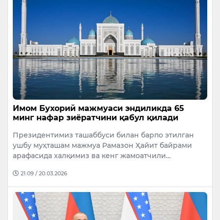
Имом Бухорий мажмуаси эндиликда 65
минг нафар зиёратчини қабул қилади
Президентимиз ташаббуси билан барпо этилган
ушбу муҳташам мажмуа Рамазон Ҳайит байрами
арафасида халқимиз ва кенг жамоатчили…
21:09 / 20.03.2026