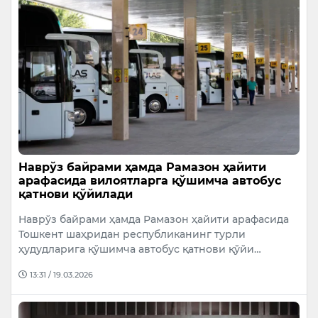
Наврўз байрами ҳамда Рамазон ҳайити
арафасида вилоятларга қўшимча автобус
қатнови қўйилади
Наврўз байрами ҳамда Рамазон ҳайити арафасида
Тошкент шаҳридан республиканинг турли
ҳудудларига қўшимча автобус қатнови қўйи…
13:31 / 19.03.2026