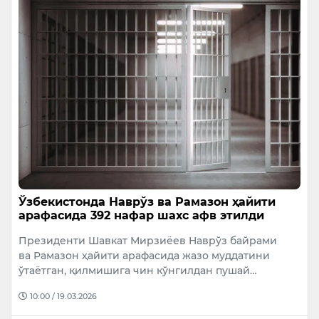
Ўзбекистонда Наврўз ва Рамазон ҳайити
арафасида 392 нафар шахс афв этилди
Президенти Шавкат Мирзиёев Наврўз байрами
ва Рамазон ҳайити арафасида жазо муддатини
ўтаётган, қилмишига чин кўнгилдан пушай…
10:00 / 19.03.2026