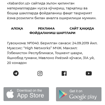
«Xabardor.uz» сайтида эълон қилинган
материаллардан нусха кўчириш, тарқатиш ва
бошқа шаклларда фойдаланиш фақат таҳририят
ёзма розилиги билан амалга оширилиши мумкин.
АЛОҚА
РЕКЛАМА
САЙТ ҲАҚИДА
ФОЙДАЛАНИШ ШАРТЛАРИ
Гувоҳнома: №1040. Берилган санаси: 24.09.2019 йил.
Муассис: “High Networks” МЧЖ. Манзил:
Ўзбекистон Республикаси, Тошкент шаҳри,
Яшнобод тумани, Мавлоно Риёзий кўчаси, 31А уй,
20 хонадон