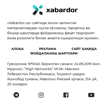
«Xabardor.uz» сайтида эълон қилинган
материаллардан нусха кўчириш, тарқатиш ва
бошқа шаклларда фойдаланиш фақат таҳририят
ёзма розилиги билан амалга оширилиши мумкин.
АЛОҚА
РЕКЛАМА
САЙТ ҲАҚИДА
ФОЙДАЛАНИШ ШАРТЛАРИ
Гувоҳнома: №1040. Берилган санаси: 24.09.2019 йил.
Муассис: “High Networks” МЧЖ. Манзил:
Ўзбекистон Республикаси, Тошкент шаҳри,
Яшнобод тумани, Мавлоно Риёзий кўчаси, 31А уй,
20 хонадон