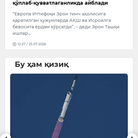
қўллаб-қувватлаганликда айблади
А
“Европа Иттифоқи Эрон тинч аҳолисига
У
қаратилган ҳужумларда АҚШ ва Исроилга
бевосита ёрдам кўрсатди”, – деди Эрон Ташқи
ишлар…
12:27 / 25.07.2026
Бу ҳам қизиқ