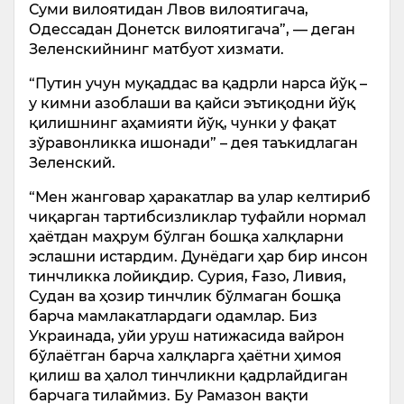
Суми вилоятидан Лвов вилоятигача,
Одессадан Донетск вилоятигача”, — деган
Зеленскийнинг матбуот хизмати.
“Путин учун муқаддас ва қадрли нарса йўқ –
у кимни азоблаши ва қайси эътиқодни йўқ
қилишнинг аҳамияти йўқ, чунки у фақат
зўравонликка ишонади” – дея таъкидлаган
Зеленский.
“Мен жанговар ҳаракатлар ва улар келтириб
чиқарган тартибсизликлар туфайли нормал
ҳаётдан маҳрум бўлган бошқа халқларни
эслашни истардим. Дунёдаги ҳар бир инсон
тинчликка лойиқдир. Сурия, Ғазо, Ливия,
Судан ва ҳозир тинчлик бўлмаган бошқа
барча мамлакатлардаги одамлар. Биз
Украинада, уйи уруш натижасида вайрон
бўлаётган барча халқларга ҳаётни ҳимоя
қилиш ва ҳалол тинчликни қадрлайдиган
барчага тилаймиз. Бу Рамазон вақти