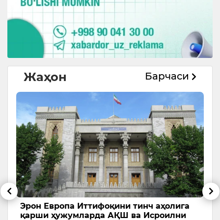
Жаҳон
Барчаси
и
Эрон Европа Иттифоқини тинч аҳолига
Т
қарши ҳужумларда АҚШ ва Исроилни
с