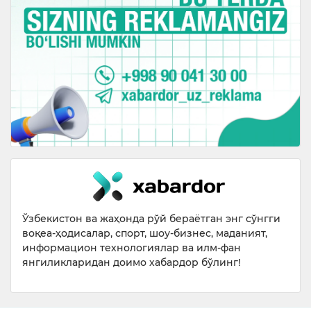
Ўзбекистон ва жаҳонда рўй бераётган энг сўнгги
воқеа-ҳодисалар, спорт, шоу-бизнес, маданият,
информацион технологиялар ва илм-фан
янгиликларидан доимо хабардор бўлинг!