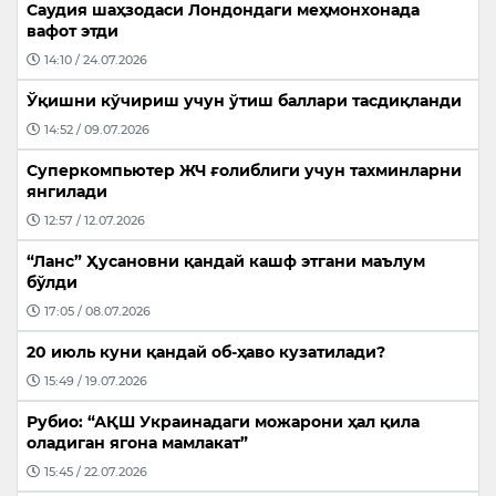
Саудия шаҳзодаси Лондондаги меҳмонхонада
вафот этди
14:10 / 24.07.2026
Ўқишни кўчириш учун ўтиш баллари тасдиқланди
14:52 / 09.07.2026
Суперкомпьютер ЖЧ ғолиблиги учун тахминларни
янгилади
12:57 / 12.07.2026
“Ланс” Ҳусановни қандай кашф этгани маълум
бўлди
17:05 / 08.07.2026
20 июль куни қандай об-ҳаво кузатилади?
15:49 / 19.07.2026
Рубио: “АҚШ Украинадаги можарони ҳал қила
оладиган ягона мамлакат”
15:45 / 22.07.2026