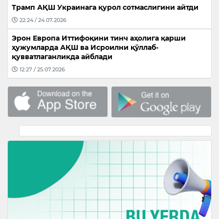
Трамп АҚШ Украинага қурол сотмаслигини айтди
22:24 / 24.07.2026
Эрон Европа Иттифоқини тинч аҳолига қарши
ҳужумларда АҚШ ва Исроилни қўллаб-
қувватлаганликда айблади
12:27 / 25.07.2026