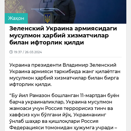
Жаҳон
Зеленский Украина армиясидаги
мусулмон ҳарбий хизматчилар
билан ифторлик қилди
19:37 / 26.03.2024
Украина президенти Владимир Зеленский
Украина армияси таркибида жанг қилаётган
мусулмон ҳарбий хизматчилар билан бирга
ифторлик қилди.
“Бу йил Рамазон бошланган 11-мартдан буён
барча украиналиклар, Украина мусулмон
жамоаси учун Россия террорисиз тинч ва
хавфсиз кун бўлгани йўқ. Украинанинг
ўнлаб шаҳар ва қишлоқлари Россия
Федерацияси томонидан ҳужумга учради –