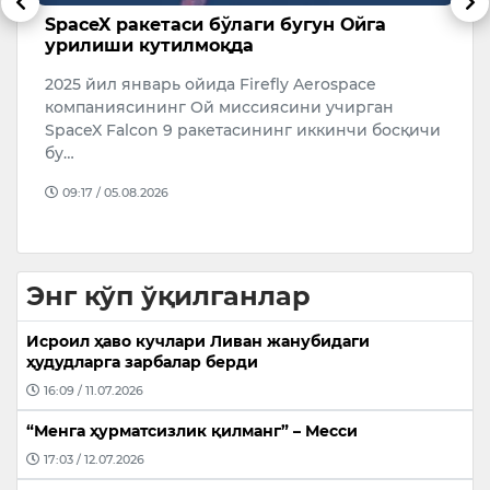
иб
SpaceX ракетаси бўлаги бугун Ойга
1
ан
урилиши кутилмоқда
с
2025 йил январь ойида Firefly Aerospace
Я
компаниясининг Ой миссиясини учирган
қ
SpaceX Falcon 9 ракетасининг иккинчи босқичи
“
бу…
09:17 / 05.08.2026
Энг кўп ўқилганлар
Исроил ҳаво кучлари Ливан жанубидаги
ҳудудларга зарбалар берди
16:09 / 11.07.2026
“Менга ҳурматсизлик қилманг” – Месси
17:03 / 12.07.2026