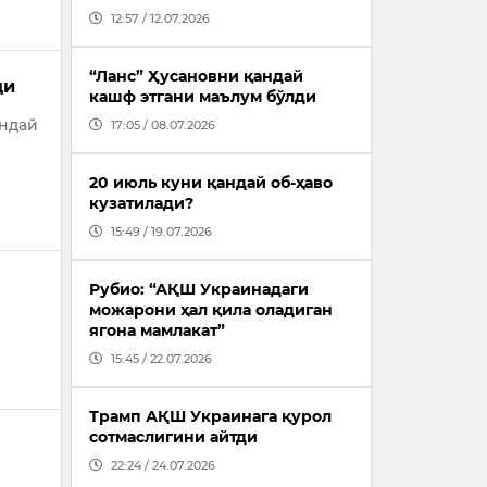
12:57 / 12.07.2026
“Ланс” Ҳусановни қандай
ди
кашф этгани маълум бўлди
андай
17:05 / 08.07.2026
20 июль куни қандай об-ҳаво
кузатилади?
15:49 / 19.07.2026
Рубио: “АҚШ Украинадаги
можарони ҳал қила оладиган
ягона мамлакат”
15:45 / 22.07.2026
Трамп АҚШ Украинага қурол
сотмаслигини айтди
22:24 / 24.07.2026