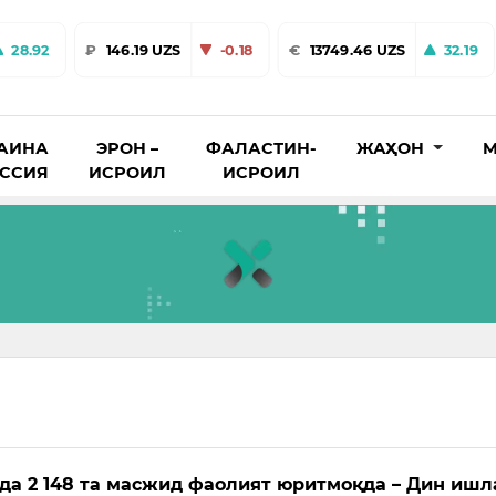
28.92
₽
146.19 UZS
-0.18
€
13749.46 UZS
32.19
АИНА
ЭРОН –
ФАЛАСТИН-
ЖАҲОН
М
ОССИЯ
ИСРОИЛ
ИСРОИЛ
да 2 148 та масжид фаолият юритмоқда – Дин ишл