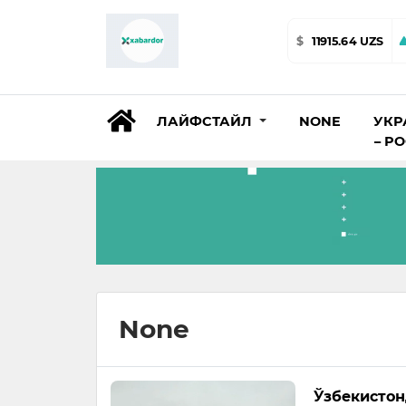
$
11915.64 UZS
ЛАЙФСТАЙЛ
NONE
УКР
– Р
None
Ўзбекистон