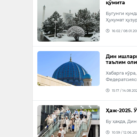
қўмита
Бугунги кунд
Ҳукумат ҳузу
16:02 / 08.01.2
Дин ишлари
таълим оли
Хабарга кўра
Федератсияси
15:17 / 14.08.20
Ҳаж-2025. 
Бу ҳақда, Ди
10:59 / 12.06.20