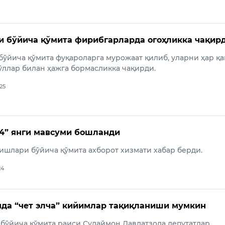
 бўйича қўмита фирибгарларда огоҳликка чақир
ўйича қўмита фуқароларга мурожаат қилиб, уларни ҳар қ
ллар билан ҳажга бормасликка чақирди.
025
24” янги мавсуми бошланди
 ишлари бўйича қўмита ахборот хизмати хабар берди.
24
да “чет элча” кийимлар тақиқланиши мумкин
бўйича қўмита раиси Сулаймон Давлатзода депутатлар