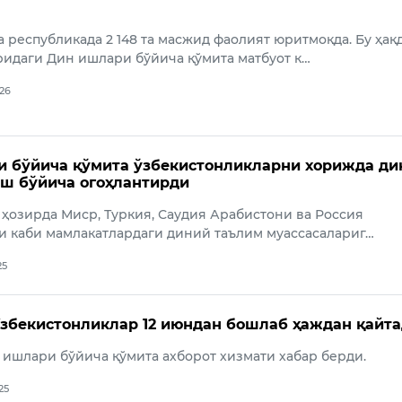
а республикада 2 148 та масжид фаолият юритмоқда. Бу ҳақ
ридаги Дин ишлари бўйича қўмита матбуот к…
026
 бўйича қўмита ўзбекистонликларни хорижда ди
ш бўйича огоҳлантирди
, ҳозирда Миср, Туркия, Саудия Арабистони ва Россия
 каби мамлакатлардаги диний таълим муассасалариг…
25
Ўзбекистонликлар 12 июндан бошлаб ҳаждан қайт
н ишлари бўйича қўмита ахборот хизмати хабар берди.
25