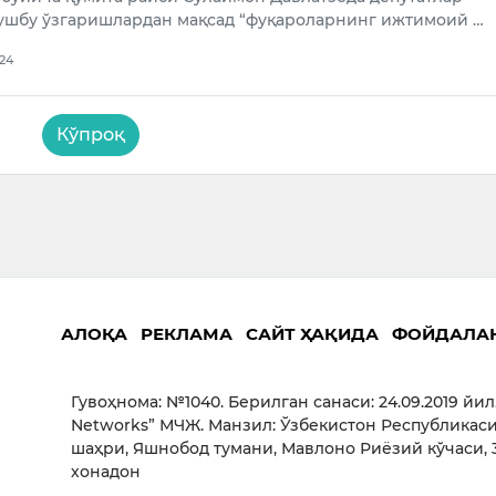
ушбу ўзгаришлардан мақсад “фуқароларнинг ижтимоий …
024
Кўпроқ
АЛОҚА
РЕКЛАМА
САЙТ ҲАҚИДА
ФОЙДАЛА
Гувоҳнома: №1040. Берилган санаси: 24.09.2019 йил
Networks” МЧЖ. Манзил: Ўзбекистон Республикаси
шаҳри, Яшнобод тумани, Мавлоно Риёзий кўчаси, 3
хонадон