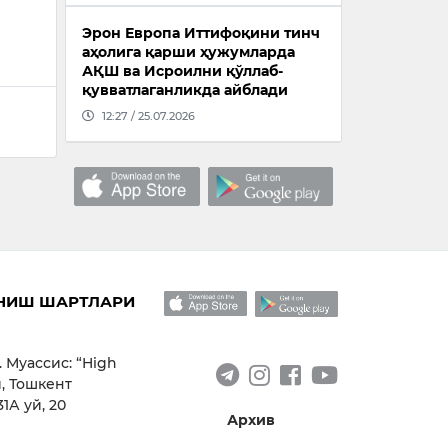
Эрон Европа Иттифоқини тинч
аҳолига қарши ҳужумларда
АҚШ ва Исроилни қўллаб-
қувватлаганликда айблади
12:27 / 25.07.2026
НИШ ШАРТЛАРИ
. Муассис: “High
, Тошкент
1А уй, 20
Архив