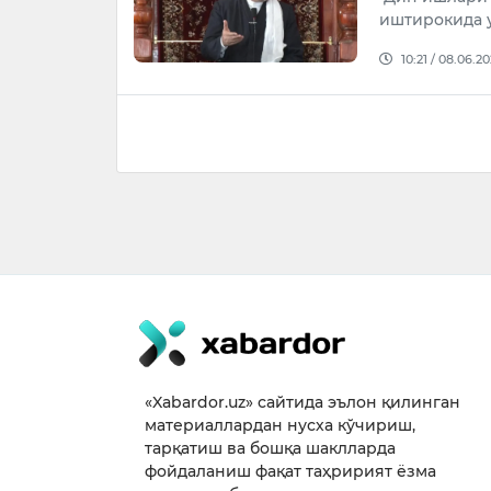
иштирокида 
10:21 / 08.06.2
«Xabardor.uz» сайтида эълон қилинган
материаллардан нусха кўчириш,
тарқатиш ва бошқа шаклларда
фойдаланиш фақат таҳририят ёзма