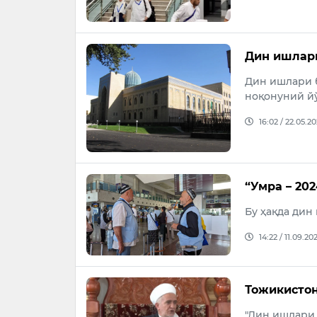
Дин ишлари
Дин ишлари б
ноқонуний йў
16:02 / 22.05.2
“Умра – 20
Бу ҳақда дин
14:22 / 11.09.20
Тожикистон
"Дин ишлари 