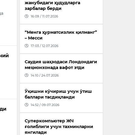
жанубидаги ҳудудларга
зарбалар берди
да
16:09 / 11.07.2026
“Менга ҳурматсизлик қилманг”
– Месси
17:03 / 12.07.2026
ний
Саудия шаҳзодаси Лондондаги
меҳмонхонада вафот этди
14:10 / 24.07.2026
Ўқишни кўчириш учун ўтиш
баллари тасдиқланди
14:52 / 09.07.2026
ади
Суперкомпьютер ЖЧ
ғолиблиги учун тахминларни
янгилади