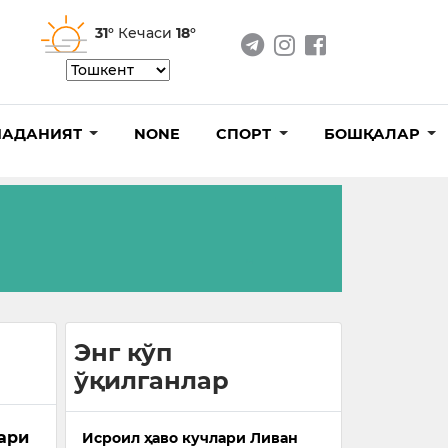
31°
Кечаси
18°
АДАНИЯТ
NONE
СПОРТ
БОШҚАЛАР
Энг кўп
ўқилганлар
ари
Исроил ҳаво кучлари Ливан