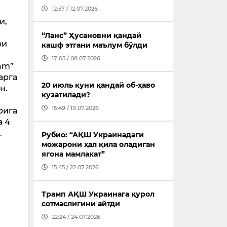
12:57 / 12.07.2026
и,
“Ланс” Ҳусановни қандай
ри
кашф этгани маълум бўлди
17:05 / 08.07.2026
ram”
арга
20 июль куни қандай об-ҳаво
н.
кузатилади?
15:49 / 19.07.2026
рига
а 4
.
Рубио: “АҚШ Украинадаги
можарони ҳал қила оладиган
ягона мамлакат”
15:45 / 22.07.2026
Трамп АҚШ Украинага қурол
сотмаслигини айтди
22:24 / 24.07.2026