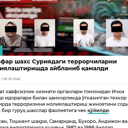
афар шахс Суриядаги террорчиларни
иялаштиришда айбланиб қамалди
2 / 09.06.2026
ат хавфсизлик хизмати органлари томонидан Ички
р идоралари билан ҳамкорликда ўтказилган тезкор
ирда терроризмни молиялаштириш жиноятини сод
н бир гуруҳ шахслар фаолиятига чек
қўйилди
.
сан, Тошкент шаҳри, Самарқанд, Бухоро, Андижон ва
она вилоятларида яшовчи, 1987 ва 1998 йиллар