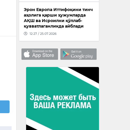
Эрон Европа Иттифоқини тинч
аҳолига қарши ҳужумларда
АҚШ ва Исроилни қўллаб-
қувватлаганликда айблади
12:27 / 25.07.2026