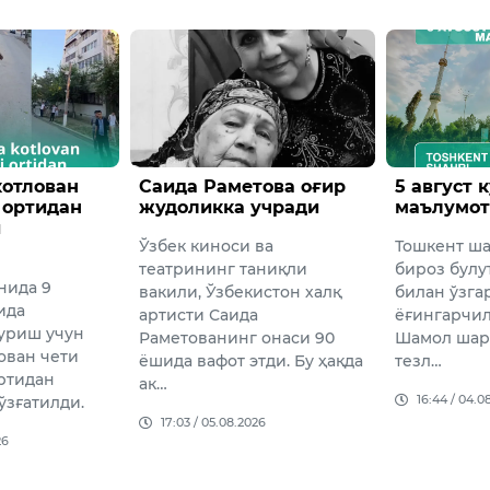
метова оғир
5 август кунги об-ҳаво
Канад
ка учради
маълумоти
Марк 
Трамп
оси ва
Тошкент шаҳрида ҳаво
мунос
г таниқли
бироз булутли, вақти-вақти
Канада
бекистон халқ
билан ўзгарувчан бўлади,
Карни у
аида
ёғингарчилик кутилмайди.
бағишла
инг онаси 90
Шамол шарқдан 3-8 м/с
анжума
т этди. Бу ҳақда
тезл…
ишламай
16:44 / 04.08.2026
АҚШ Пр
08.2026
10:34 /