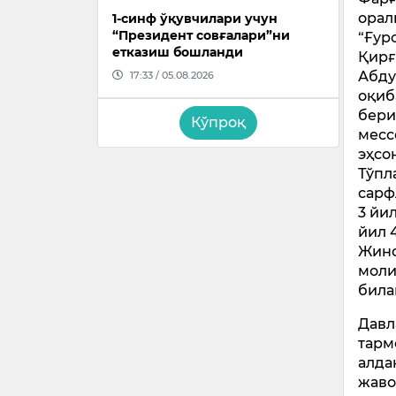
орал
1-синф ўқувчилари учун
“Президент совғалари”ни
“Ғур
етказиш бошланди
Қирғ
Абду
17:33 / 05.08.2026
оқиб
бери
Кўпроқ
месс
эҳсо
Тўпл
сарф
3 йи
йил 
Жино
моли
била
Давл
тарм
алда
жаво