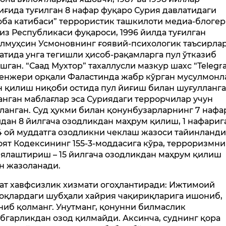
иғида туғилган 8 нафар фуқаро Сурия давлатидаги
оба катибаси” террористик ташкилоти медиа-блогер
из Республикаси фуқароси, 1996 йилда туғилган
лмуҳсин Усмоновнинг ғоявий-психологик таъсирла
атида унга тегишли ҳисоб-рақамларга пул ўтказиб
шган. “Саад Мухтор” тахаллусли мазкур шахс “Teleg
енжери орқали Фаластинда жабр кўрган мусулмонл
н қилиш ниқоби остида пул йиғиш билан шуғулланга
анган маблағлар эса Суриядаги террорчилар учун
ланган. Суд ҳукми билан қонунбузарларнинг 7 нафа
лдан 8 йилгача озодликдан маҳрум қилиш, 1 нафариг
4 ой муддатга озодликни чеклаш жазоси тайинланди
ят Кодексининг 155-3-моддасига кўра, терроризмни
ялаштириш – 15 йилгача озодликдан маҳрум қилиш
н жазоланади.
ат хавфсизлик хизмати огоҳлантиради: Ижтимоий
оқлардаги шубҳали хайрия чақириқларига ишониб,
ниб қолманг. Унутманг, қонунни билмаслик
бгарликдан озод қилмайди. Аксинча, суднинг қора