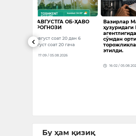
А ОБ-ҲАВО
Вазирлар Маҳкамаси
Болалар
ҳузуридаги Миграция
фойдала
агентлигида 1 млрд
қуйма ва
20 дан 6
сўмдан ортиқ талон-
яширинч
0 гача
торожликлар фош
чиқишга
этилди.
ҳолатлар
026
Фуқаролар
16:02 / 05.08.2026
млн сўмли
бошқаси э
доллар ми
банкнотла
Ўзбекисто
оли…
15:52 / 05.
Бу ҳам қизиқ