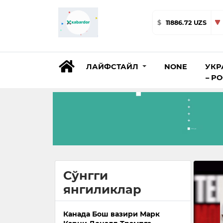
$
11886.72 UZS
ЛАЙФСТАЙЛ
NONE
УКР
– Р
Сўнгги
янгиликлар
Канада Бош вазири Марк