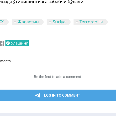
исида ўтиришингизга сабабчи бўлади.
ХХ
Фаластин
Suriya
Terrorchilik
Улашинг