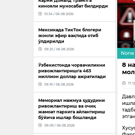
Карни Доналд Трампга
кинояли муносабат билдирди
10:34 / 06.08.2026
Мексикада ТикТок блогери
жонли эфир вақтида отиб
ўлдирилди
09:25 / 06.08.2026
None
8 н
Ўзбекистонда чорвачиликни
ривожлантиришга 463
мол
миллион доллар ажратилади
17:1
09:19 / 06.08.2026
Давл
Мемориал мажмуа ҳудудини
ишла
ривожлантириш ва очиқ
тадб
жамоат паркига айлантириш
этга
бўйича ишлар бошланди
09:09 / 06.08.2026
Хусу
Фарғ