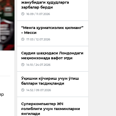
жанубидаги ҳудудларга
зарбалар берди
16:09 / 11.07.2026
“Менга ҳурматсизлик қилманг”
– Месси
17:03 / 12.07.2026
Саудия шаҳзодаси Лондондаги
меҳмонхонада вафот этди
14:10 / 24.07.2026
Ўқишни кўчириш учун ўтиш
баллари тасдиқланди
14:52 / 09.07.2026
ир
Суперкомпьютер ЖЧ
ғолиблиги учун тахминларни
янгилади