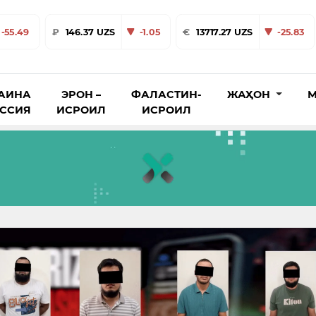
-55.49
₽
146.37 UZS
-1.05
€
13717.27 UZS
-25.83
АИНА
ЭРОН –
ФАЛАСТИН-
ЖАҲОН
М
ОССИЯ
ИСРОИЛ
ИСРОИЛ