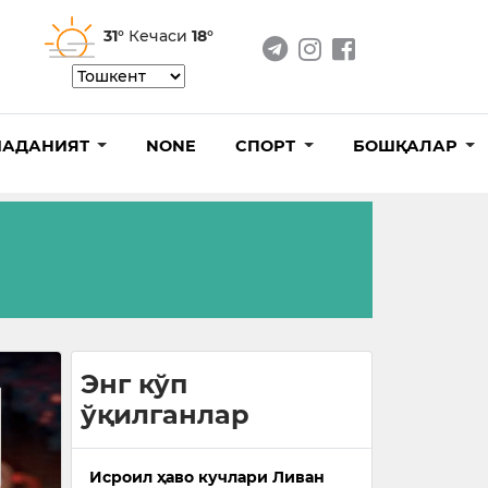
31°
Кечаси
18°
АДАНИЯТ
NONE
СПОРТ
БОШҚАЛАР
Энг кўп
ўқилганлар
Исроил ҳаво кучлари Ливан