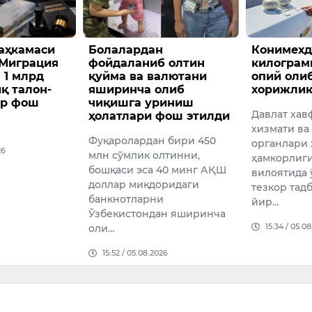
дан
Конимехда 2
Фабио
ниб олтин
килограммдан ортиқ
маоши
 валютани
опий олиб кетаётган
мишла
а олиб
хорижлик ушланди
Ўзбеки
 уриниш
Давлат хавфсизлик
и фош этилди
жамоас
хизмати ва Божхона
Фабио 
дан бири 450
органлари ходимлари
вакилл
к олтинни,
ҳамкорлигида Навоий
учрашу
са 40 минг АҚШ
вилоятида ўтказилган
ҳақида 
қдоридаги
тезкор тадбир давомида
рни
14:50 /
йир…
ндан яширинча
15:34 / 05.08.2026
08.2026