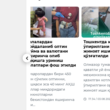
н
Тошкентда котлован
Саида Ра
б олтин
ўпирилгани ортидан
жудолик
алютани
жиноят иши
Ўзбек кин
олиб
қўзғатилди
риниш
театринин
Олмазор туманида 9
фош этилди
вакили, Ўз
қаватли уй ёнида
артисти С
н бири 450
меҳмонхона қуриш учун
Раметован
лтинни,
қазилган котлован чети
ёшида вафо
 40 минг АҚШ
ўпирилгани ортидан
ак…
оридаги
жиноят иши қўзғатилди.
и
17:03 / 05.
17:34 / 03.08.2026
ан яширинча