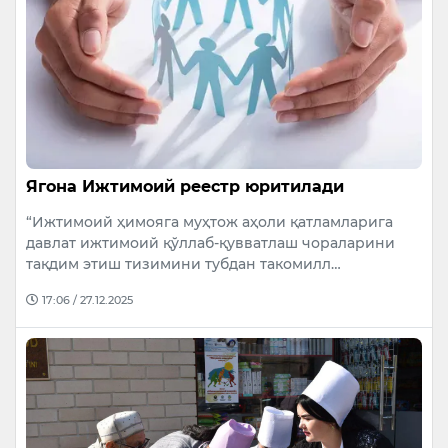
Ягона Ижтимоий реестр юритилади
“Ижтимоий ҳимояга муҳтож аҳоли қатламларига
давлат ижтимоий қўллаб-қувватлаш чораларини
тақдим этиш тизимини тубдан такомилл…
17:06 / 27.12.2025