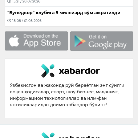
15:21 / 28.07.2026
"Бунёдкор" клубига 5 миллиард сўм ажратилди
18:08 / 01.08.2026
Ўзбекистон ва жаҳонда рўй бераётган энг сўнгги
воқеа-ҳодисалар, спорт, шоу-бизнес, маданият,
информацион технологиялар ва илм-фан
янгиликларидан доимо хабардор бўлинг!