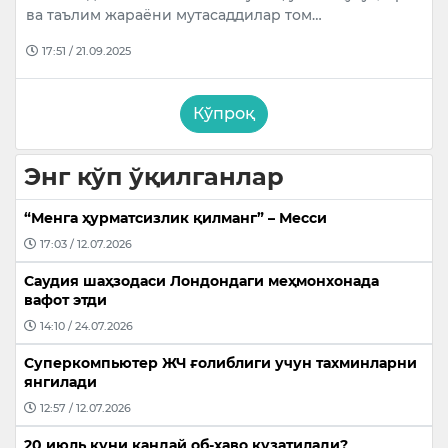
ва таълим жараёни мутасаддилар том…
17:51 / 21.09.2025
Кўпроқ
Энг кўп ўқилганлар
“Менга ҳурматсизлик қилманг” – Месси
17:03 / 12.07.2026
Саудия шаҳзодаси Лондондаги меҳмонхонада
вафот этди
14:10 / 24.07.2026
Суперкомпьютер ЖЧ ғолиблиги учун тахминларни
янгилади
12:57 / 12.07.2026
20 июль куни қандай об-ҳаво кузатилади?