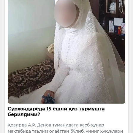
Сурхондарёда 15 ёшли қиз турмушга
берилдими?
Ҳозирда А.Р. Денов туманидаги касб-ҳунар
мактабида таълим олаётган бўлиб, унинг ҳуқуқлари