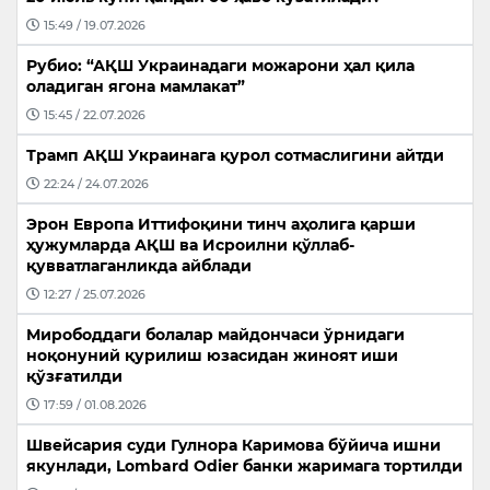
15:49 / 19.07.2026
Рубио: “АҚШ Украинадаги можарони ҳал қила
оладиган ягона мамлакат”
15:45 / 22.07.2026
Трамп АҚШ Украинага қурол сотмаслигини айтди
22:24 / 24.07.2026
Эрон Европа Иттифоқини тинч аҳолига қарши
ҳужумларда АҚШ ва Исроилни қўллаб-
қувватлаганликда айблади
12:27 / 25.07.2026
Мирободдаги болалар майдончаси ўрнидаги
ноқонуний қурилиш юзасидан жиноят иши
қўзғатилди
17:59 / 01.08.2026
Швейсария суди Гулнора Каримова бўйича ишни
якунлади, Lombard Odier банки жаримага тортилди