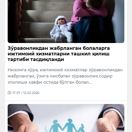
Зўравонликдан жабрланган болаларга
ижтимоий хизматларни ташкил қилиш
тартиби тасдиқланди
Низомга кўра, ижтимоий хизматлар зўравонликдан
жабрланган, ўзига нисбатан зўравонлик содир
этилиши хавфи остида бўлган болал…
17:57 / 12.02.2026