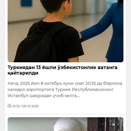
Туркиядан 13 ёшли ўзбекистонлик ватанга
қайтарилди
Кеча, 2025 йил 8 октябрь куни соат 20:35 да Фарғона
халқаро аэропортига Туркия Республикасининг
Истанбул шаҳридан учиб келга…
10:15 / 09.10.2025