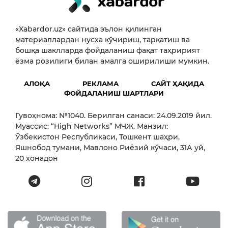
«Xabardor.uz» сайтида эълон қилинган
материаллардан нусха кўчириш, тарқатиш ва
бошқа шаклларда фойдаланиш фақат таҳририят
ёзма розилиги билан амалга оширилиши мумкин.
АЛОҚА
РЕКЛАМА
САЙТ ҲАҚИДА
ФОЙДАЛАНИШ ШАРТЛАРИ
Гувоҳнома: №1040. Берилган санаси: 24.09.2019 йил.
Муассис: “High Networks” МЧЖ. Манзил:
Ўзбекистон Республикаси, Тошкент шаҳри,
Яшнобод тумани, Мавлоно Риёзий кўчаси, 31А уй,
20 хонадон