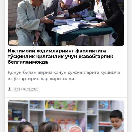
Ижтимоий ходимларнинг фаолиятига
тўсқинлик қилганлик учун жавобгарлик
белгиланмоқда
Қонун билан айрим қонун ҳужжатларига қўшимча
ва ўзгартиришлар киритилди.
10:32 / 18.12.2025