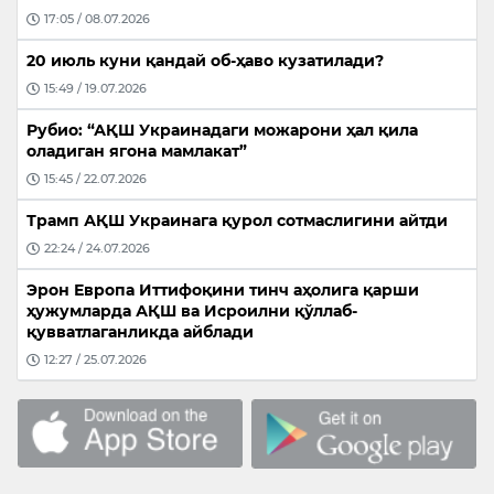
17:05 / 08.07.2026
20 июль куни қандай об-ҳаво кузатилади?
15:49 / 19.07.2026
Рубио: “АҚШ Украинадаги можарони ҳал қила
оладиган ягона мамлакат”
15:45 / 22.07.2026
Трамп АҚШ Украинага қурол сотмаслигини айтди
22:24 / 24.07.2026
Эрон Европа Иттифоқини тинч аҳолига қарши
ҳужумларда АҚШ ва Исроилни қўллаб-
қувватлаганликда айблади
12:27 / 25.07.2026