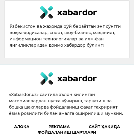
Ўзбекистон ва жаҳонда рўй бераётган энг сўнгги
воқеа-ҳодисалар, спорт, шоу-бизнес, маданият,
информацион технологиялар ва илм-фан
янгиликларидан доимо хабардор бўлинг!
«Xabardor.uz» сайтида эълон қилинган
материаллардан нусха кўчириш, тарқатиш ва
бошқа шаклларда фойдаланиш фақат таҳририят
ёзма розилиги билан амалга оширилиши мумкин.
АЛОҚА
РЕКЛАМА
САЙТ ҲАҚИДА
ФОЙДАЛАНИШ ШАРТЛАРИ