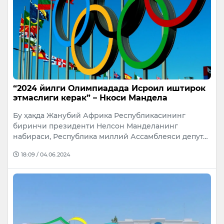
“2024 йилги Олимпиадада Исроил иштирок
этмаслиги керак” – Нкоси Мандела
Бу ҳақда Жанубий Африка Республикасининг
биринчи президенти Нелсон Манделанинг
набираси, Республика миллий Ассамблеяси депут…
18:09 / 04.06.2024