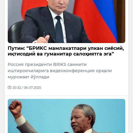
Путин: “БРИKС мамлакатлари улкан сиёсий,
иқтисодий ва гуманитар салоҳиятга эга”
Россия президенти BRIKS саммити
иштирокчиларига видеоконференция орқали
мурожаат йўллади
20:32 / 06.07.2025