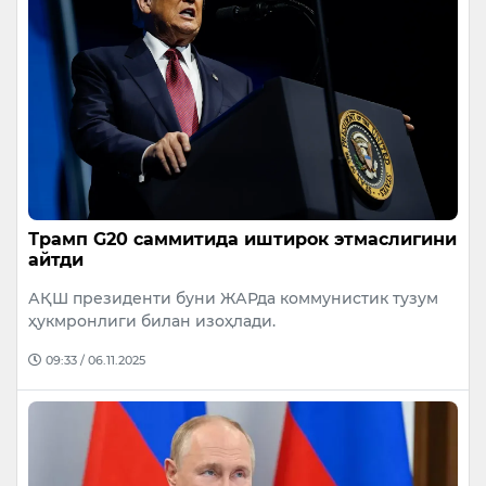
Трамп G20 саммитида иштирок этмаслигини
айтди
АҚШ президенти буни ЖАРда коммунистик тузум
ҳукмронлиги билан изоҳлади.
09:33 / 06.11.2025