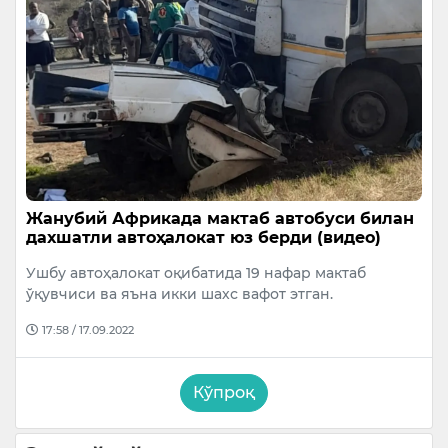
Жанубий Африкада мактаб автобуси билан
дахшатли автоҳалокат юз берди (видео)
Ушбу автоҳалокат оқибатида 19 нафар мактаб
ўқувчиси ва яъна икки шахс вафот этган.
17:58 / 17.09.2022
Кўпроқ