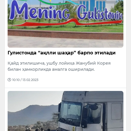
Гулистонда “ақлли шаҳар” барпо этилади
Қайд этилишича, ушбу лойиҳа Жанубий Корея
билан ҳамкорликда амалга оширилади.
10:10 / 13.02.2023