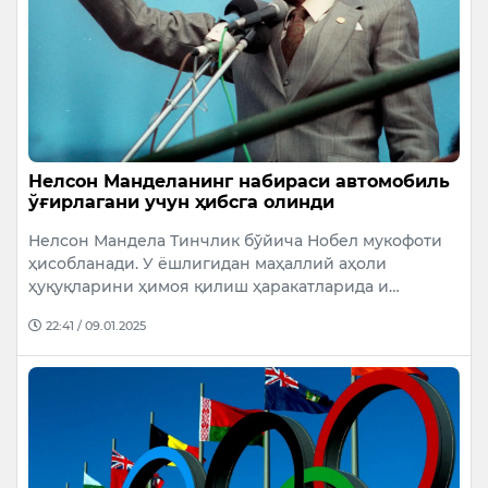
Нелсон Манделанинг набираси автомобиль
ўғирлагани учун ҳибсга олинди
Нелсон Мандела Тинчлик бўйича Нобел мукофоти
ҳисобланади. У ёшлигидан маҳаллий аҳоли
ҳуқуқларини ҳимоя қилиш ҳаракатларида и…
22:41 / 09.01.2025