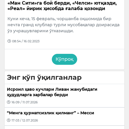
«Ман Сити»га бой берди, «Челси» ютқазди,
«Реал» йирик ҳисобда ғалаба қозонди
Куни кеча, 15 февраль, чоршанба оқшомида бир
нечта гранд клублар турли мусобақалар доирасида
ўз учрашувларини ўтказишди.
08:54 / 16.02.2023
Кўпроқ
Энг кўп ўқилганлар
Исроил ҳаво кучлари Ливан жанубидаги
ҳудудларга зарбалар берди
16:09 / 11.07.2026
“Менга ҳурматсизлик қилманг” – Месси
17:03 / 12.07.2026