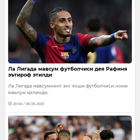
Ла Лигада мавсум футболчиси дея Рафиня
эътироф этилди
Ла Лигада мавсумнинг энг яхши футболчиси номи
маълум қилинди.
20:04 / 06.06.2025