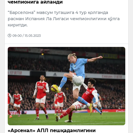
чемпионига айланди
“Барселона” мавсум тугашига 4 тур қолганда
расман Испания Ла Лигаси чемпионлигини қўлга
киритди.
09:00 / 15.05.2023
«Арсенал» АПЛ пешқадамлигини