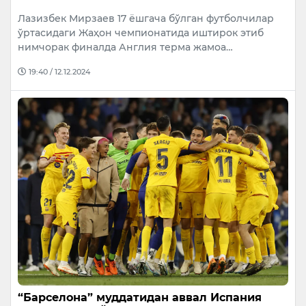
Лазизбек Мирзаев 17 ёшгача бўлган футболчилар
ўртасидаги Жаҳон чемпионатида иштирок этиб
нимчорак финалда Англия терма жамоа…
19:40 / 12.12.2024
“Барселона” муддатидан аввал Испания