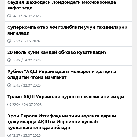
Саудия шаҳзодаси Лондондаги меҳмонхонада
вафот этди
14:10 / 24.07.2026
Суперкомпьютер ЖЧ ғолиблиги учун тахминларни
янгилади
12:57 / 12.07.2026
20 июль куни қандай об-ҳаво кузатилади?
15:49 / 19.07.2026
Рубио: “АҚШ Украинадаги можарони ҳал қила
оладиган ягона мамлакат”
15:45 / 22.07.2026
Трамп АҚШ Украинага қурол сотмаслигини айтди
22:24 / 24.07.2026
Эрон Европа Иттифоқини тинч аҳолига қарши
ҳужумларда АҚШ ва Исроилни қўллаб-
қувватлаганликда айблади
12:27 / 25.07.2026