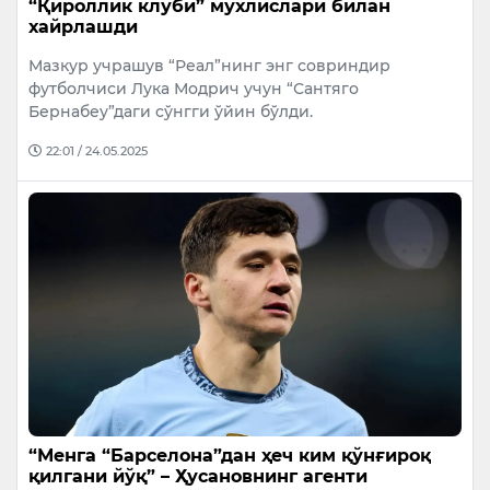
“Қироллик клуби” мухлислари билан
хайрлашди
Мазкур учрашув “Реал”нинг энг совриндир
футболчиси Лука Модрич учун “Сантяго
Бернабеу”даги сўнгги ўйин бўлди.
22:01 / 24.05.2025
“Менга “Барселона”дан ҳеч ким қўнғироқ
қилгани йўқ” – Ҳусановнинг агенти