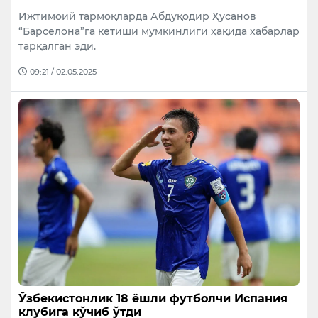
Ижтимоий тармоқларда Абдуқодир Ҳусанов
“Барселона”га кетиши мумкинлиги ҳақида хабарлар
тарқалган эди.
09:21 / 02.05.2025
Ўзбекистонлик 18 ёшли футболчи Испания
клубига кўчиб ўтди