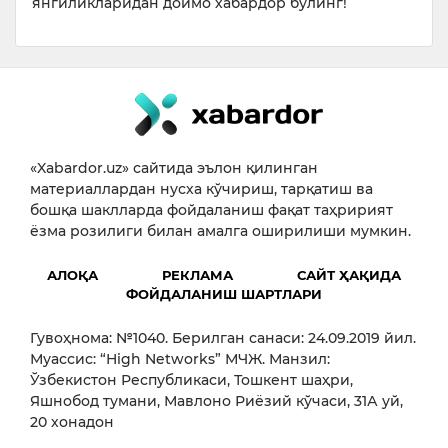
янгиликларидан доимо хабардор бўлинг!
«Xabardor.uz» сайтида эълон қилинган
материаллардан нусха кўчириш, тарқатиш ва
бошқа шаклларда фойдаланиш фақат таҳририят
ёзма розилиги билан амалга оширилиши мумкин.
АЛОҚА
РЕКЛАМА
САЙТ ҲАҚИДА
ФОЙДАЛАНИШ ШАРТЛАРИ
Гувоҳнома: №1040. Берилган санаси: 24.09.2019 йил.
Муассис: “High Networks” МЧЖ. Манзил:
Ўзбекистон Республикаси, Тошкент шаҳри,
Яшнобод тумани, Мавлоно Риёзий кўчаси, 31А уй,
20 хонадон