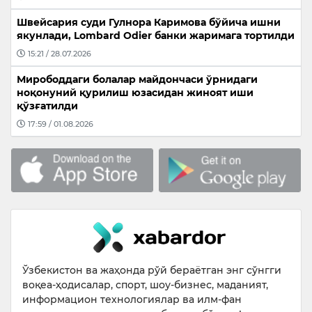
Швейсария суди Гулнора Каримова бўйича ишни
якунлади, Lombard Odier банки жаримага тортилди
15:21 / 28.07.2026
Мирободдаги болалар майдончаси ўрнидаги
ноқонуний қурилиш юзасидан жиноят иши
қўзғатилди
17:59 / 01.08.2026
Ўзбекистон ва жаҳонда рўй бераётган энг сўнгги
воқеа-ҳодисалар, спорт, шоу-бизнес, маданият,
информацион технологиялар ва илм-фан