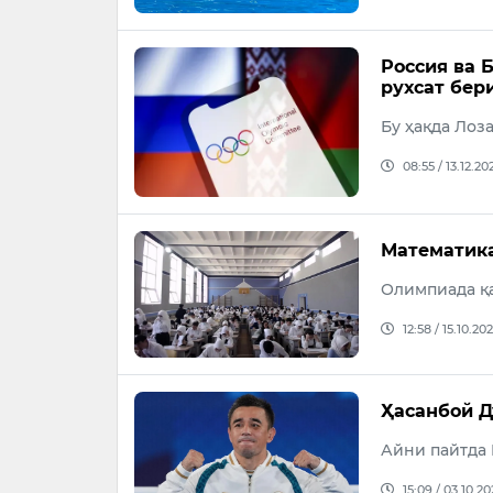
Россия ва 
рухсат бер
Бу ҳақда Лоз
08:55 / 13.12.20
Математика
Олимпиада қа
12:58 / 15.10.20
Ҳасанбой Д
Айни пайтда 
15:09 / 03.10.20