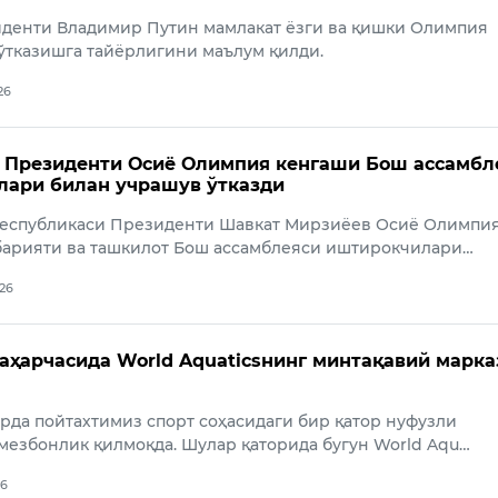
иденти Владимир Путин мамлакат ёзги ва қишки Олимпия
ўтказишга тайёрлигини маълум қилди.
26
 Президенти Осиё Олимпия кенгаши Бош ассамбл
лари билан учрашув ўтказди
Республикаси Президенти Шавкат Мирзиёев Осиё Олимпи
барияти ва ташкилот Бош ассамблеяси иштирокчилари…
026
ҳарчасида World Aquaticsнинг минтақавий марка
рда пойтахтимиз спорт соҳасидаги бир қатор нуфузли
мезбонлик қилмоқда. Шулар қаторида бугун World Aqu…
26