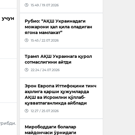
15:49 / 19.07.2026
 учун
Рубио: “АҚШ Украинадаги
можарони ҳал қила оладиган
ягона мамлакат”
15:45 / 22.07.2026
Трамп АҚШ Украинага қурол
сотмаслигини айтди
22:24 / 24.07.2026
Эрон Европа Иттифоқини тинч
аҳолига қарши ҳужумларда
АҚШ ва Исроилни қўллаб-
қувватлаганликда айблади
12:27 / 25.07.2026
урибди.
Мирободдаги болалар
майдончаси ўрнидаги