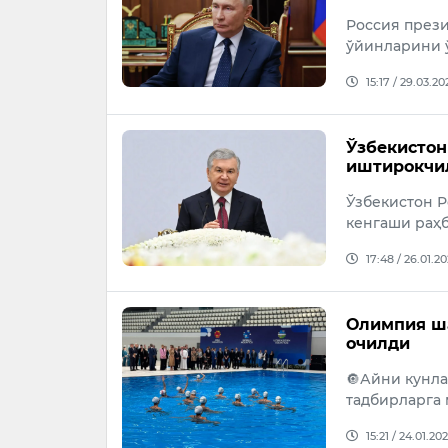
Россия през
ўйинларини 
15:17 / 29.03.20
Ўзбекистон
иштирокчи
Ўзбекистон 
кенгаши раҳ
17:48 / 26.01.2
Олимпия ша
очилди
🔘Айни кунла
тадбирларга 
15:21 / 24.01.20