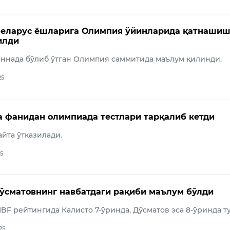
Беларус ёшларига Олимпия ўйинларида қатнашиш
илди
аннада бўлиб ўтган Олимпия саммитида маълум қилинди.
25
 фанидан олимпиада тестлари тарқалиб кетди
йта ўтказилади.
25
ўсматовнинг навбатдаги рақиби маълум бўлди
IBF рейтингида Калисто 7-ўринда, Дўсматов эса 8-ўринда т
25