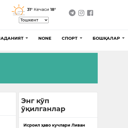
31°
Кечаси
18°
АДАНИЯТ
NONE
СПОРТ
БОШҚАЛАР
Энг кўп
ўқилганлар
Исроил ҳаво кучлари Ливан