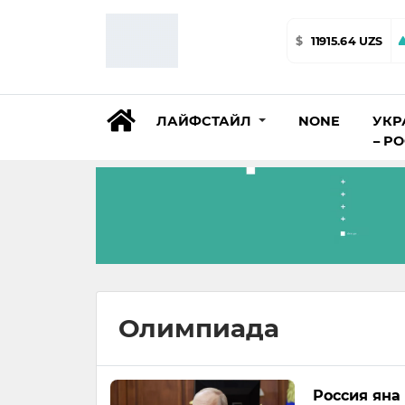
$
11915.64 UZS
ЛАЙФСТАЙЛ
NONE
УКР
– Р
Олимпиада
Россия яна