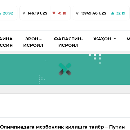
28.92
₽
146.19 UZS
-0.18
€
13749.46 UZS
32.19
АИНА
ЭРОН –
ФАЛАСТИН-
ЖАҲОН
М
ОССИЯ
ИСРОИЛ
ИСРОИЛ
 Олимпиадага мезбонлик қилишга тайёр – Путин