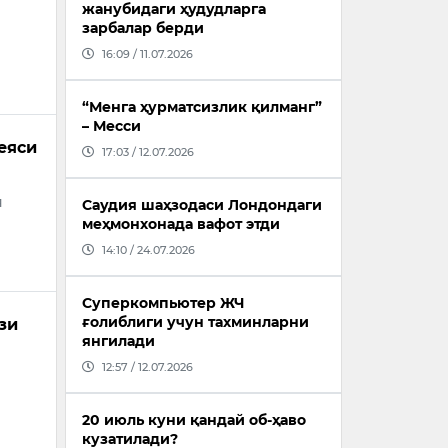
жанубидаги ҳудудларга
зарбалар берди
16:09 / 11.07.2026
“Менга ҳурматсизлик қилманг”
– Месси
еяси
17:03 / 12.07.2026
я
Саудия шаҳзодаси Лондондаги
меҳмонхонада вафот этди
14:10 / 24.07.2026
Суперкомпьютер ЖЧ
ғолиблиги учун тахминларни
зи
янгилади
12:57 / 12.07.2026
20 июль куни қандай об-ҳаво
кузатилади?