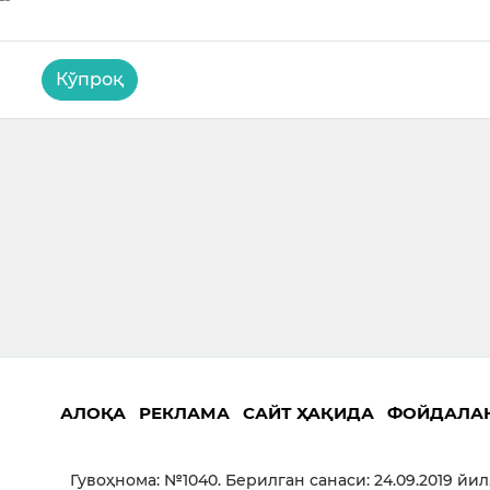
Кўпроқ
АЛОҚА
РЕКЛАМА
САЙТ ҲАҚИДА
ФОЙДАЛА
Гувоҳнома: №1040. Берилган санаси: 24.09.2019 йил