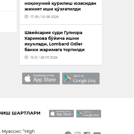
ноқонуний қурилиш юзасидан
жиноят иши қўзғатилди
17:59 / 01.08.2026
Швейсария суди Гулнора
Каримова бўйича ишни
якунлади, Lombard Odier
банки жаримага тортилди
15:21 / 28.07.2026
НИШ ШАРТЛАРИ
. Муассис: “High