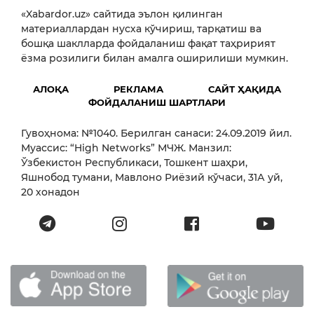
«Xabardor.uz» сайтида эълон қилинган
материаллардан нусха кўчириш, тарқатиш ва
бошқа шаклларда фойдаланиш фақат таҳририят
ёзма розилиги билан амалга оширилиши мумкин.
АЛОҚА
РЕКЛАМА
САЙТ ҲАҚИДА
ФОЙДАЛАНИШ ШАРТЛАРИ
Гувоҳнома: №1040. Берилган санаси: 24.09.2019 йил.
Муассис: “High Networks” МЧЖ. Манзил:
Ўзбекистон Республикаси, Тошкент шаҳри,
Яшнобод тумани, Мавлоно Риёзий кўчаси, 31А уй,
20 хонадон