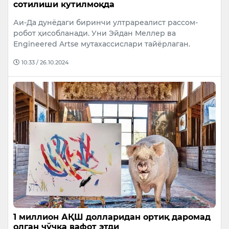
сотилиши кутилмоқда
Аи-Да дунёдаги биринчи ултрареалист рассом-
робот ҳисобланади. Уни Эйдан Меллер ва
Engineered Artse мутахассислари тайёрлаган.
10:33 / 26.10.2024
1 миллион АҚШ долларидан ортиқ даромад
олган чўчқа вафот этди