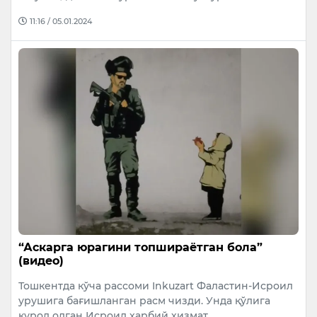
11:16 / 05.01.2024
“Аскарга юрагини топшираётган бола”
(видео)
Тошкентда кўча рассоми Inkuzart Фаластин-Исроил
урушига бағишланган расм чизди. Унда қўлига
қурол олган Исроил ҳарбий хизмат…