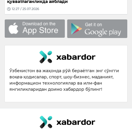
қувватлаганликда айблади
12:27 / 25.07.2026
Ўзбекистон ва жаҳонда рўй бераётган энг сўнгги
воқеа-ҳодисалар, спорт, шоу-бизнес, маданият,
информацион технологиялар ва илм-фан
янгиликларидан доимо хабардор бўлинг!