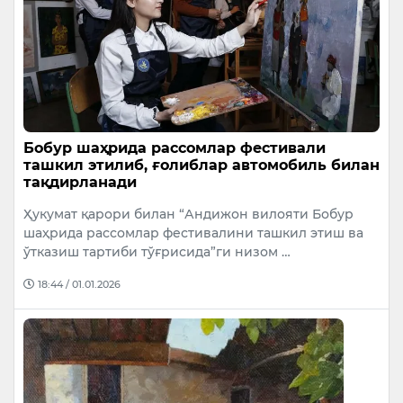
Бобур шаҳрида рассомлар фестивали
ташкил этилиб, ғолиблар автомобиль билан
тақдирланади
Ҳукумат қарори билан “Андижон вилояти Бобур
шаҳрида рассомлар фестивалини ташкил этиш ва
ўтказиш тартиби тўғрисида”ги низом …
18:44 / 01.01.2026