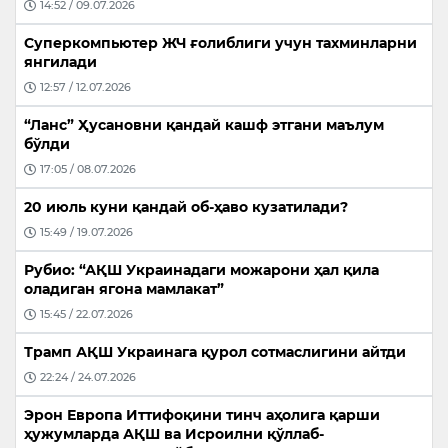
14:52 / 09.07.2026
Суперкомпьютер ЖЧ ғолиблиги учун тахминларни
янгилади
12:57 / 12.07.2026
“Ланс” Ҳусановни қандай кашф этгани маълум
бўлди
17:05 / 08.07.2026
20 июль куни қандай об-ҳаво кузатилади?
15:49 / 19.07.2026
Рубио: “АҚШ Украинадаги можарони ҳал қила
оладиган ягона мамлакат”
15:45 / 22.07.2026
Трамп АҚШ Украинага қурол сотмаслигини айтди
22:24 / 24.07.2026
Эрон Европа Иттифоқини тинч аҳолига қарши
ҳужумларда АҚШ ва Исроилни қўллаб-