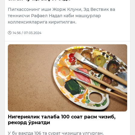
Пигкассонинг иши Жорж Клуни, Эд Вествик ва
теннисчи Рафаел Надал каби машҳурлар
коллексияларига киритилган.
14:56 / 07.03.2024
Нигериялик талаба 100 соат расм чизиб,
рекорд ўрнатди
У бу вақтда 106 та сурат чизишга улгурган.