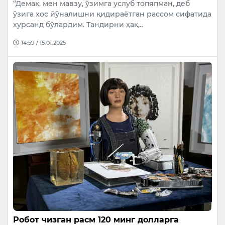
“Демак, мен мавзу, ўзимга услуб топяпман, деб
ўзига хос йўналишни қидираётган рассом сифатида
хурсанд бўлардим. Тандирни ҳақ…
14:59 / 15.01.2025
Робот чизган расм 120 минг долларга