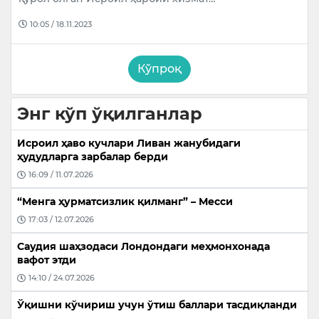
10:05 / 18.11.2023
Кўпроқ
Энг кўп ўқилганлар
Исроил ҳаво кучлари Ливан жанубидаги
ҳудудларга зарбалар берди
16:09 / 11.07.2026
“Менга ҳурматсизлик қилманг” – Месси
17:03 / 12.07.2026
Саудия шаҳзодаси Лондондаги меҳмонхонада
вафот этди
14:10 / 24.07.2026
Ўқишни кўчириш учун ўтиш баллари тасдиқланди