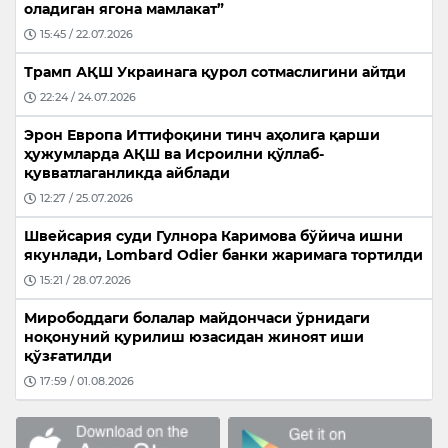
оладиган ягона мамлакат”
15:45 / 22.07.2026
Трамп АҚШ Украинага қурол сотмаслигини айтди
22:24 / 24.07.2026
Эрон Европа Иттифоқини тинч аҳолига қарши
ҳужумларда АҚШ ва Исроилни қўллаб-
қувватлаганликда айблади
12:27 / 25.07.2026
Швейсария суди Гулнора Каримова бўйича ишни
якунлади, Lombard Odier банки жаримага тортилди
15:21 / 28.07.2026
Мирободдаги болалар майдончаси ўрнидаги
ноқонуний қурилиш юзасидан жиноят иши
қўзғатилди
17:59 / 01.08.2026