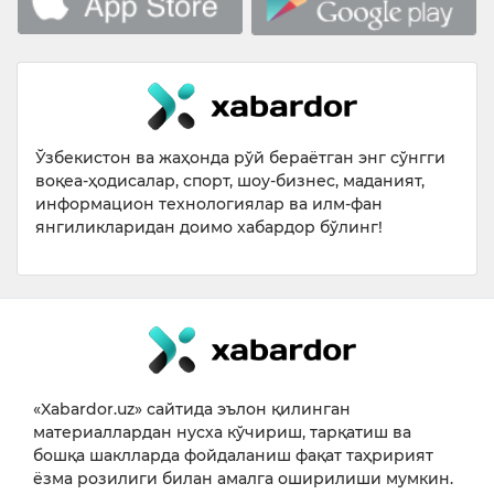
Ўзбекистон ва жаҳонда рўй бераётган энг сўнгги
воқеа-ҳодисалар, спорт, шоу-бизнес, маданият,
информацион технологиялар ва илм-фан
янгиликларидан доимо хабардор бўлинг!
«Xabardor.uz» сайтида эълон қилинган
материаллардан нусха кўчириш, тарқатиш ва
бошқа шаклларда фойдаланиш фақат таҳририят
ёзма розилиги билан амалга оширилиши мумкин.