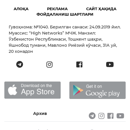
АЛОҚА
РЕКЛАМА
САЙТ ҲАҚИДА
ФОЙДАЛАНИШ ШАРТЛАРИ
Гувоҳнома: №1040. Берилган санаси: 24.09.2019 йил.
Муассис: “High Networks” МЧЖ. Манзил:
Ўзбекистон Республикаси, Тошкент шаҳри,
Яшнобод тумани, Мавлоно Риёзий кўчаси, 31А уй,
20 хонадон
Архив