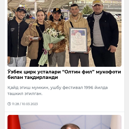
Ўзбек цирк усталари “Олтин фил” мукофоти
билан тақдирланди
Қайд этиш мумкин, ушбу фестивал 1996 йилда
ташкил этилган.
11:28 / 10.03.2023