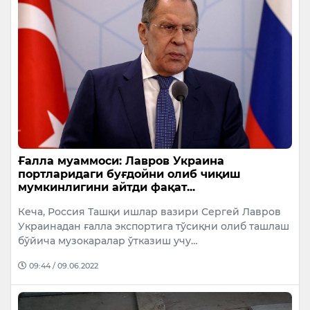
Ғалла муаммоси: Лавров Украина
портларидаги буғдойни олиб чиқиш
мумкинлигини айтди фақат...
Кеча, Россия Ташқи ишлар вазири Сергей Лавров
Украинадан ғалла экспортига тўсиқни олиб ташлаш
бўйича музокаралар ўтказиш учу…
09:44 / 09.06.2022