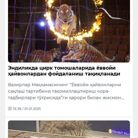
Эндиликда цирк томошаларида ёввойи
ҳайвонлардан фойдаланиш тақиқланади
Вазирлар Маҳкамасининг “Ёввойи ҳайвонларни
сақлаш тартибини такомиллаштириш чора-
тадбирлари тўғрисида”ги қарори билан жисмон…
19:38 / 01.01.2025