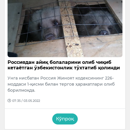
Россиядан айиқ болаларини олиб чиқиб
кетаётган ўзбекистонлик тўхтатиб қолинди
Унга нисбатан Россия Жиноят кодексининг 226-
моддаси 1-қисми билан тергов ҳаракатлари олиб
борилмоқда.
07:35 / 03.05.2022
Кўпроқ