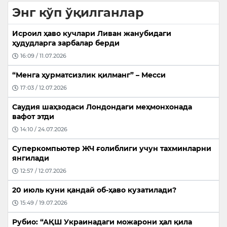
Энг кўп ўқилганлар
Исроил ҳаво кучлари Ливан жанубидаги
ҳудудларга зарбалар берди
16:09 / 11.07.2026
“Менга ҳурматсизлик қилманг” – Месси
17:03 / 12.07.2026
Саудия шаҳзодаси Лондондаги меҳмонхонада
вафот этди
14:10 / 24.07.2026
Суперкомпьютер ЖЧ ғолиблиги учун тахминларни
янгилади
12:57 / 12.07.2026
20 июль куни қандай об-ҳаво кузатилади?
15:49 / 19.07.2026
Рубио: “АҚШ Украинадаги можарони ҳал қила