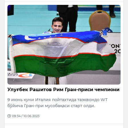
Улуғбек Рашитов Рим Гран-приси чемпиони
9 июнь куни Италия пойтахтида таэквондо WТ
бўйича Гран-при мусобақаси старт олди.
09:34 / 10.06.2023