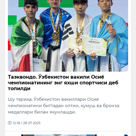
Таэквондо. Ўзбекистон вакили Осиё
чемпионатининг энг яхши спортчиси деб
топилди
Шу тариқа, Ўзбекистон вакиллари Осиё
чемпионатини биттадан олтин, кумуш ва бронза
медаллари билан якунлашди.
12:18 / 28.07.2025