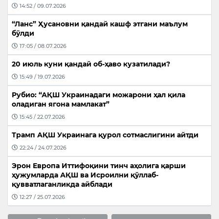
14:52 / 09.07.2026
“Ланс” Ҳусановни қандай кашф этгани маълум
бўлди
17:05 / 08.07.2026
20 июль куни қандай об-ҳаво кузатилади?
15:49 / 19.07.2026
Рубио: “АҚШ Украинадаги можарони ҳал қила
оладиган ягона мамлакат”
15:45 / 22.07.2026
Трамп АҚШ Украинага қурол сотмаслигини айтди
22:24 / 24.07.2026
Эрон Европа Иттифоқини тинч аҳолига қарши
ҳужумларда АҚШ ва Исроилни қўллаб-
қувватлаганликда айблади
12:27 / 25.07.2026