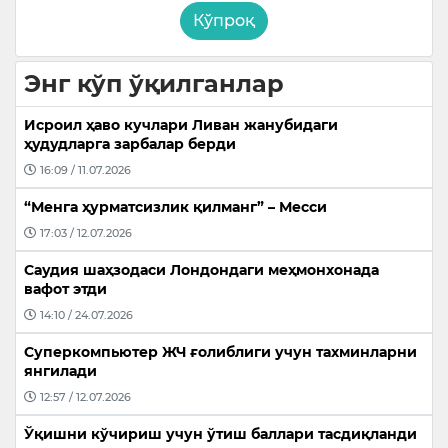
Кўпроқ
Энг кўп ўқилганлар
Исроил ҳаво кучлари Ливан жанубидаги
ҳудудларга зарбалар берди
16:09 / 11.07.2026
“Менга ҳурматсизлик қилманг” – Месси
17:03 / 12.07.2026
Саудия шаҳзодаси Лондондаги меҳмонхонада
вафот этди
14:10 / 24.07.2026
Суперкомпьютер ЖЧ ғолиблиги учун тахминларни
янгилади
12:57 / 12.07.2026
Ўқишни кўчириш учун ўтиш баллари тасдиқланди