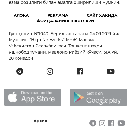
ёзма розилиги билан амалга оширилиши мумкин.
АЛОҚА
РЕКЛАМА
САЙТ ҲАҚИДА
ФОЙДАЛАНИШ ШАРТЛАРИ
Гувоҳнома: №1040. Берилган санаси: 24.09.2019 йил.
Муассис: “High Networks” МЧЖ. Манзил:
Ўзбекистон Республикаси, Тошкент шаҳри,
Яшнобод тумани, Мавлоно Риёзий кўчаси, 31А уй,
20 хонадон
Архив