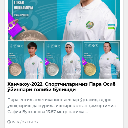
Ханчжоу-2022. Спортчиларимиз Пара Осиё
ўйинлари ғолиби бўлишди
Пара енгил атлетиканинг аёллар ўртасида ядро
улоқтириш дастурида иштирок этган ҳамюртимиз
Сафия Бурханова 13.87 метр натижа …
15:57 / 23.10.2023