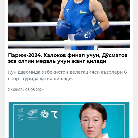
Париж-2024. Халоков финал учун, Дўсматов
эса олтин медаль учун жанг қилади
Кун давомида Ўзбекистон делегацияси аъзолари 6
спорт турида қатнашишади.
09:02 / 08.08.2024