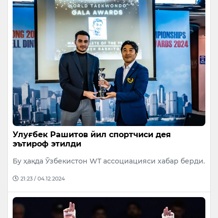
Улуғбек Рашитов йил спортчиси дея
эътироф этилди
Бу ҳақда Ўзбекистон WT ассоциацияси хабар берди.
21:23 / 04.12.2024