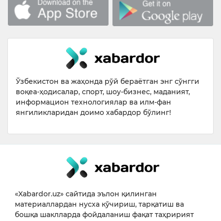
Ўзбекистон ва жаҳонда рўй бераётган энг сўнгги
воқеа-ҳодисалар, спорт, шоу-бизнес, маданият,
информацион технологиялар ва илм-фан
янгиликларидан доимо хабардор бўлинг!
«Xabardor.uz» сайтида эълон қилинган
материаллардан нусха кўчириш, тарқатиш ва
бошқа шаклларда фойдаланиш фақат таҳририят