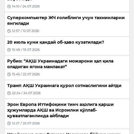
14:10 / 24.07.2026
Суперкомпьютер ЖЧ ғолиблиги учун тахминларни
янгилади
12:57 / 12.07.2026
20 июль куни қандай об-ҳаво кузатилади?
15:49 / 19.07.2026
Рубио: “АҚШ Украинадаги можарони ҳал қила
оладиган ягона мамлакат”
15:45 / 22.07.2026
Трамп АҚШ Украинага қурол сотмаслигини айтди
22:24 / 24.07.2026
Эрон Европа Иттифоқини тинч аҳолига қарши
ҳужумларда АҚШ ва Исроилни қўллаб-
қувватлаганликда айблади
12:27 / 25.07.2026