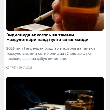
Эндиликда алкоголь ва тамаки
маҳсулотлари нақд пулга сотилмайди
2026 йил 1 апрелдан бошлаб алкоголь ва тамаки
маҳсулотларини сотиб олишда тўловлар фақат
нақдсиз шаклда қабул қилинади.
17:31 / 28.01.2026