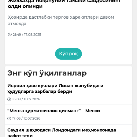
Жиззахда ноқонуний тамаки савдосининг
олди олинди
Ҳозирда дастлабки тергов ҳаракатлари давом
этмоқда
21:49 / 17.08.2025
Кўпроқ
Энг кўп ўқилганлар
Исроил ҳаво кучлари Ливан жанубидаги
ҳудудларга зарбалар берди
16:09 / 11.07.2026
“Менга ҳурматсизлик қилманг” – Месси
17:03 / 12.07.2026
Саудия шаҳзодаси Лондондаги меҳмонхонада
вафот этди