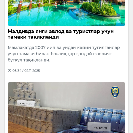
Малдивда янги авлод ва туристлар учун
тамаки тақиқланди
Мамлакатда 2007 йил ва ундан кейин туғилганлар
учун тамаки билан боғлиқ ҳар қандай фаолият
буткул тақиқланди.
08:34 / 02.11.2025