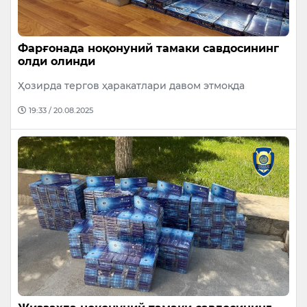
Фарғонада ноқонуний тамаки савдосининг
олди олинди
Ҳозирда тергов ҳаракатлари давом этмоқда
19:33 / 20.08.2025