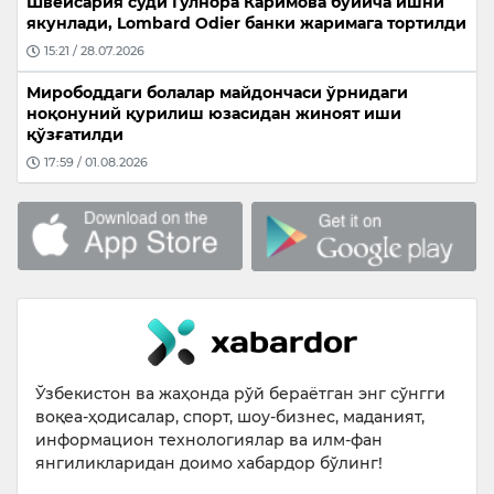
Швейсария суди Гулнора Каримова бўйича ишни
якунлади, Lombard Odier банки жаримага тортилди
15:21 / 28.07.2026
Мирободдаги болалар майдончаси ўрнидаги
ноқонуний қурилиш юзасидан жиноят иши
қўзғатилди
17:59 / 01.08.2026
Ўзбекистон ва жаҳонда рўй бераётган энг сўнгги
воқеа-ҳодисалар, спорт, шоу-бизнес, маданият,
информацион технологиялар ва илм-фан
янгиликларидан доимо хабардор бўлинг!