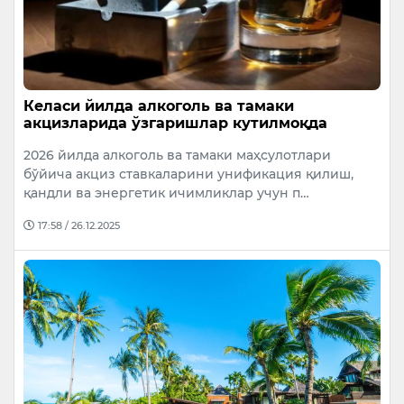
Келаси йилда алкоголь ва тамаки
акцизларида ўзгаришлар кутилмоқда
2026 йилда алкоголь ва тамаки маҳсулотлари
бўйича акциз ставкаларини унификация қилиш,
қандли ва энергетик ичимликлар учун п…
17:58 / 26.12.2025