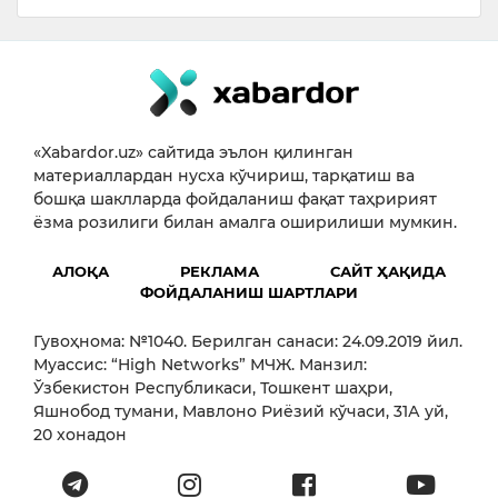
«Xabardor.uz» сайтида эълон қилинган
материаллардан нусха кўчириш, тарқатиш ва
бошқа шаклларда фойдаланиш фақат таҳририят
ёзма розилиги билан амалга оширилиши мумкин.
АЛОҚА
РЕКЛАМА
САЙТ ҲАҚИДА
ФОЙДАЛАНИШ ШАРТЛАРИ
Гувоҳнома: №1040. Берилган санаси: 24.09.2019 йил.
Муассис: “High Networks” МЧЖ. Манзил:
Ўзбекистон Республикаси, Тошкент шаҳри,
Яшнобод тумани, Мавлоно Риёзий кўчаси, 31А уй,
20 хонадон