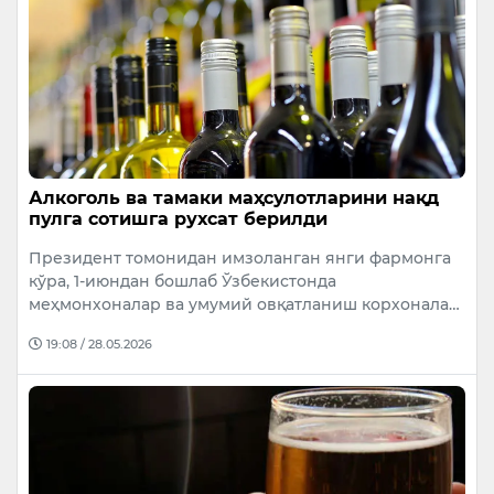
Алкоголь ва тамаки маҳсулотларини нақд
пулга сотишга рухсат берилди
Президент томонидан имзоланган янги фармонга
кўра, 1-июндан бошлаб Ўзбекистонда
меҳмонхоналар ва умумий овқатланиш корхонала…
19:08 / 28.05.2026