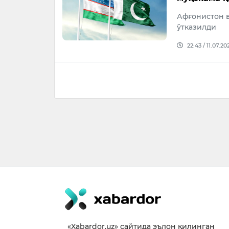
Афғонистон 
ўтказилди
22:43 / 11.07.20
«Xabardor.uz» сайтида эълон қилинган