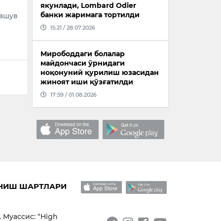
якунлади, Lombard Odier
банки жаримага тортилди
рашув
15:21 / 28.07.2026
Мирободдаги болалар
майдончаси ўрнидаги
ноқонуний қурилиш юзасидан
жиноят иши қўзғатилди
17:59 / 01.08.2026
НИШ ШАРТЛАРИ
. Муассис: “High