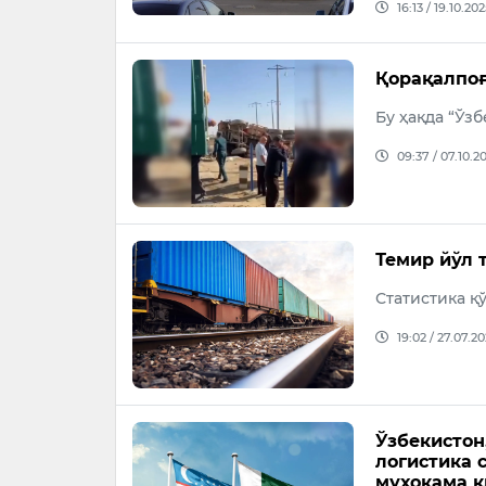
16:13 / 19.10.202
Қорақалпоғ
Бу ҳақда “Ўз
09:37 / 07.10.2
Темир йўл 
Статистика қ
19:02 / 27.07.2
Ўзбекистон
логистика 
муҳокама 