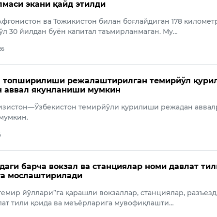
маси экани қайд этилди
фғонистон ва Тожикистон билан боғлайдиган 178 километ
ўл 30 йилдан буён капитал таъмирланмаган. Му…
26
а топширилиши режалаштирилган темирйўл қури
н аввал якунланиши мумкин
зистон—Ўзбекистон темирйўли қурилиши режадан аввал
мумкин.
5
даги барча вокзал ва станциялар номи давлат тил
га мослаштирилади
темир йўллари”га қарашли вокзаллар, станциялар, разъез
лат тили қоида ва меъёрларига мувофиқлашти…