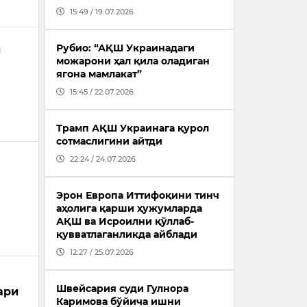
15:49 / 19.07.2026
Рубио: “АҚШ Украинадаги
и
можарони ҳал қила оладиган
ягона мамлакат”
15:45 / 22.07.2026
Трамп АҚШ Украинага қурол
сотмаслигини айтди
22:24 / 24.07.2026
Эрон Европа Иттифоқини тинч
аҳолига қарши ҳужумларда
АҚШ ва Исроилни қўллаб-
қувватлаганликда айблади
12:27 / 25.07.2026
Швейсария суди Гулнора
ари
Каримова бўйича ишни