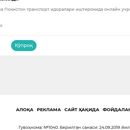
ва Покистон транспорт идоралари иштирокида онлайн уч
25
Кўпроқ
АЛОҚА
РЕКЛАМА
САЙТ ҲАҚИДА
ФОЙДАЛА
Гувоҳнома: №1040. Берилган санаси: 24.09.2019 йил