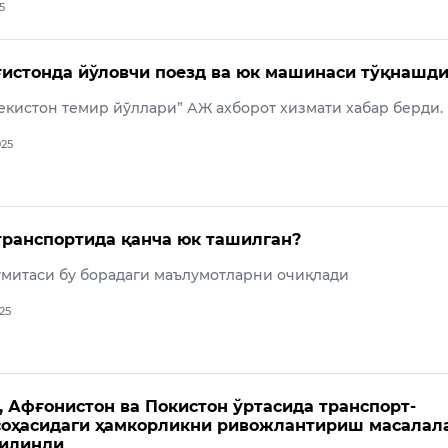
5
истонда йўловчи поезд ва юк машинаси тўқнашд
бекистон темир йўллари” АЖ ахборот хизмати хабар берди.
025
транспортида қанча юк ташилган?
ўмитаси бу борадаги маълумотларни очиқлади
025
, Афғонистон ва Покистон ўртасида транспорт-
соҳасидаги ҳамкорликни ривожлантириш масалал
қилинди