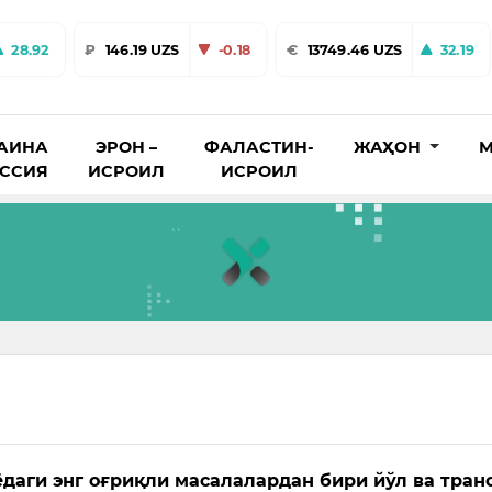
28.92
₽
146.19 UZS
-0.18
€
13749.46 UZS
32.19
АИНА
ЭРОН –
ФАЛАСТИН-
ЖАҲОН
М
ОССИЯ
ИСРОИЛ
ИСРОИЛ
даги энг оғриқли масалалардан бири йўл ва тран