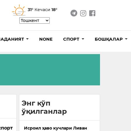
31°
Кечаси
18°
АДАНИЯТ
NONE
СПОРТ
БОШҚАЛАР
Энг кўп
ўқилганлар
спорт
Исроил ҳаво кучлари Ливан