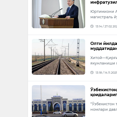
инфратузил
Юртимизни А
магистраль й
13:14 / 27.02.20
Олти йилд
муддатида
Хитой—Қирғи
якунланиши 
13:18 / 14.11.202
Ўзбекистон
қоидалари
“Ўзбекистон 
номлари дав