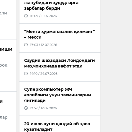
жанубидаги ҳудудларга
зарбалар берди
рли
16:09 / 11.07.2026
“Менга ҳурматсизлик қилманг”
– Месси
17:03 / 12.07.2026
лиши
Саудия шаҳзодаси Лондондаги
роқ
меҳмонхонада вафот этди
14:10 / 24.07.2026
Суперкомпьютер ЖЧ
ғолиблиги учун тахминларни
янгилади
и
12:57 / 12.07.2026
длар
20 июль куни қандай об-ҳаво
кузатилади?