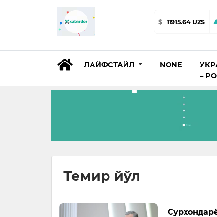
$
11915.64 UZS
ЛАЙФСТАЙЛ
NONE
УКР
– Р
Темир йўл
Сурхондарё