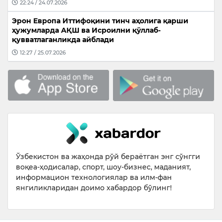
22:24 / 24.07.2026
Эрон Европа Иттифоқини тинч аҳолига қарши
ҳужумларда АҚШ ва Исроилни қўллаб-
қувватлаганликда айблади
12:27 / 25.07.2026
Ўзбекистон ва жаҳонда рўй бераётган энг сўнгги
воқеа-ҳодисалар, спорт, шоу-бизнес, маданият,
информацион технологиялар ва илм-фан
янгиликларидан доимо хабардор бўлинг!