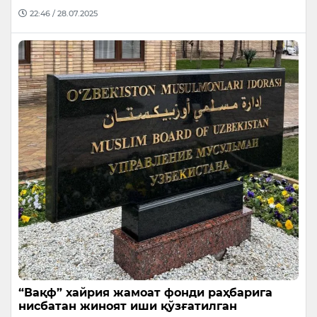
22:46 / 28.07.2025
“Вақф” хайрия жамоат фонди раҳбарига
нисбатан жиноят иши қўзғатилган