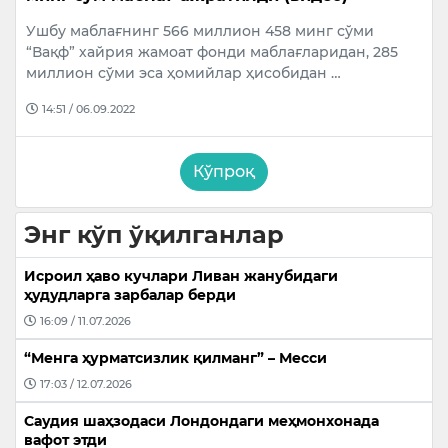
Ушбу маблағнинг 566 миллион 458 минг сўми
“Вақф” хайрия жамоат фонди маблағларидан, 285
миллион сўми эса ҳомийлар ҳисобидан …
14:51 / 06.09.2022
Кўпроқ
Энг кўп ўқилганлар
Исроил ҳаво кучлари Ливан жанубидаги
ҳудудларга зарбалар берди
16:09 / 11.07.2026
“Менга ҳурматсизлик қилманг” – Месси
17:03 / 12.07.2026
Саудия шаҳзодаси Лондондаги меҳмонхонада
вафот этди