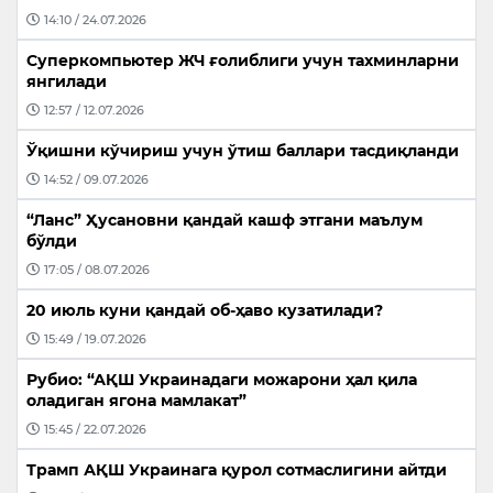
14:10 / 24.07.2026
Суперкомпьютер ЖЧ ғолиблиги учун тахминларни
янгилади
12:57 / 12.07.2026
Ўқишни кўчириш учун ўтиш баллари тасдиқланди
14:52 / 09.07.2026
“Ланс” Ҳусановни қандай кашф этгани маълум
бўлди
17:05 / 08.07.2026
20 июль куни қандай об-ҳаво кузатилади?
15:49 / 19.07.2026
Рубио: “АҚШ Украинадаги можарони ҳал қила
оладиган ягона мамлакат”
15:45 / 22.07.2026
Трамп АҚШ Украинага қурол сотмаслигини айтди