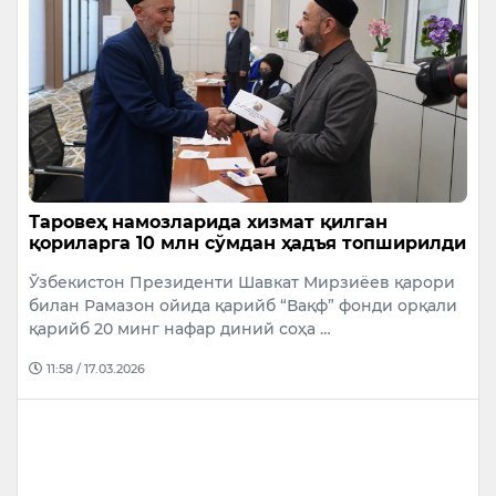
Таровеҳ намозларида хизмат қилган
қориларга 10 млн сўмдан ҳадъя топширилди
Ўзбекистон Президенти Шавкат Мирзиёев қарори
билан Рамазон ойида қарийб “Вақф” фонди орқали
қарийб 20 минг нафар диний соҳа …
11:58 / 17.03.2026