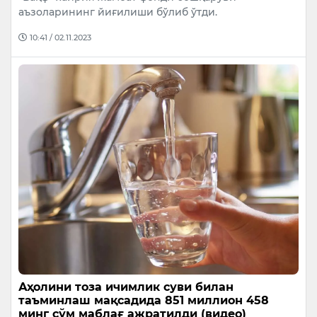
аъзоларининг йиғилиши бўлиб ўтди.
10:41 / 02.11.2023
Аҳолини тоза ичимлик суви билан
таъминлаш мақсадида 851 миллион 458
минг сўм маблағ ажратилди (видео)