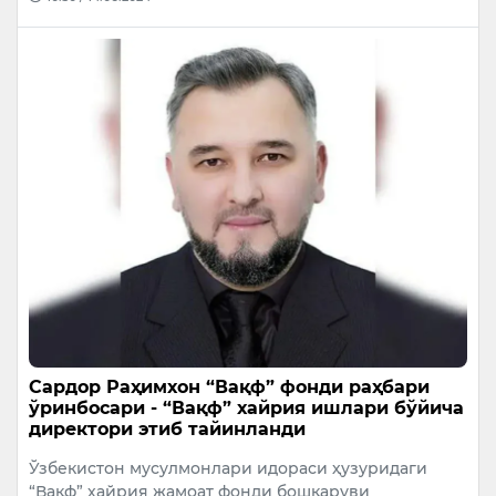
Сардор Раҳимхон “Вақф” фонди раҳбари
ўринбосари - “Вақф” хайрия ишлари бўйича
директори этиб тайинланди
Ўзбекистон мусулмонлари идораси ҳузуридаги
“Вақф” хайрия жамоат фонди бошқаруви