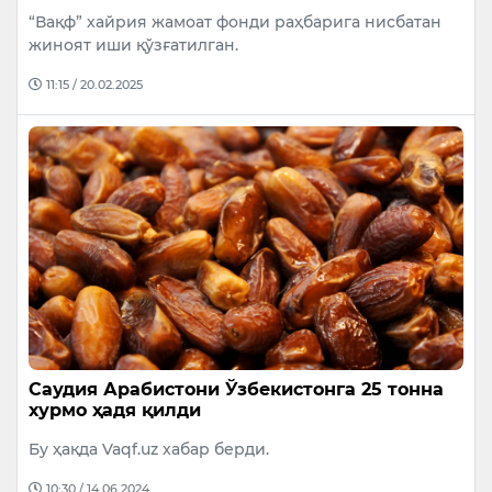
“Вақф” хайрия жамоат фонди раҳбарига нисбатан
жиноят иши қўзғатилган.
11:15 / 20.02.2025
Саудия Арабистони Ўзбекистонга 25 тонна
хурмо ҳадя қилди
Бу ҳақда Vaqf.uz хабар берди.
10:30 / 14.06.2024