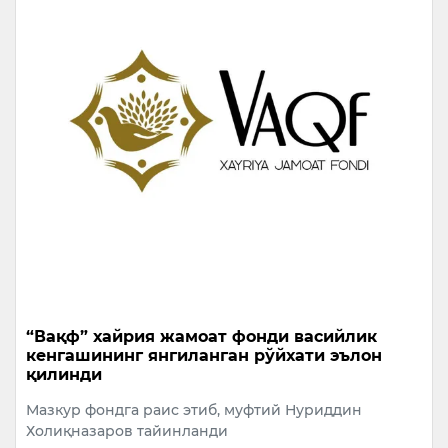
“Вақф” хайрия жамоат фонди васийлик
кенгашининг янгиланган рўйхати эълон
қилинди
Мазкур фондга раис этиб, муфтий Нуриддин
Холиқназаров тайинланди