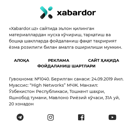
«Xabardor.uz» сайтида эълон қилинган
материаллардан нусха кўчириш, тарқатиш ва
бошқа шаклларда фойдаланиш фақат таҳририят
ёзма розилиги билан амалга оширилиши мумкин.
АЛОҚА
РЕКЛАМА
САЙТ ҲАҚИДА
ФОЙДАЛАНИШ ШАРТЛАРИ
Гувоҳнома: №1040. Берилган санаси: 24.09.2019 йил.
Муассис: “High Networks” МЧЖ. Манзил:
Ўзбекистон Республикаси, Тошкент шаҳри,
Яшнобод тумани, Мавлоно Риёзий кўчаси, 31А уй,
20 хонадон