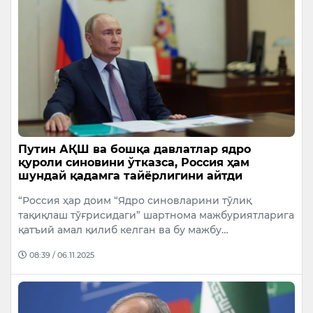
Путин АҚШ ва бошқа давлатлар ядро
қуроли синовини ўтказса, Россия ҳам
шундай қадамга тайёрлигини айтди
“Россия ҳар доим “Ядро синовларини тўлиқ
тақиқлаш тўғрисидаги” шартнома мажбуриятларига
қатъий амал қилиб келган ва бу мажбу…
08:39 / 06.11.2025