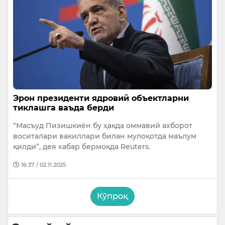
Эрон президенти ядровий объектларни
тиклашга ваъда берди
“Масъуд Пизишкиён бу ҳақда оммавий ахборот
воситалари вакиллари билан мулоқотда маълум
қилди”, дея хабар бермоқда Reuters.
16:37 / 02.11.2025
Кўпроқ