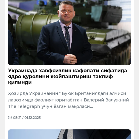
Украинада хавфсизлик кафолати сифатида
ядро қуролини жойлаштириш таклиф
қилинди
Ҳозирда Украинанинг Буюк Британиядаги элчиси
лавозимда фаолият юритаётган Валерий Залужний
The Telegraph учун ёзган мақоласи…
08:21 / 01.12.2025