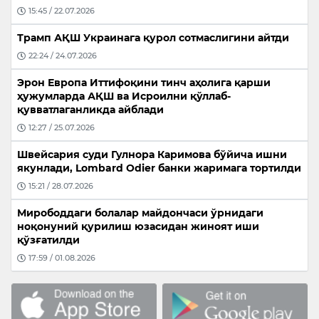
15:45 / 22.07.2026
Трамп АҚШ Украинага қурол сотмаслигини айтди
22:24 / 24.07.2026
Эрон Европа Иттифоқини тинч аҳолига қарши
ҳужумларда АҚШ ва Исроилни қўллаб-
қувватлаганликда айблади
12:27 / 25.07.2026
Швейсария суди Гулнора Каримова бўйича ишни
якунлади, Lombard Odier банки жаримага тортилди
15:21 / 28.07.2026
Мирободдаги болалар майдончаси ўрнидаги
ноқонуний қурилиш юзасидан жиноят иши
қўзғатилди
17:59 / 01.08.2026