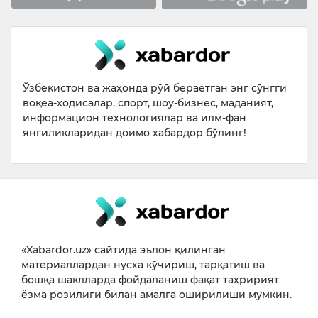
Ўзбекистон ва жаҳонда рўй бераётган энг сўнгги
воқеа-ҳодисалар, спорт, шоу-бизнес, маданият,
информацион технологиялар ва илм-фан
янгиликларидан доимо хабардор бўлинг!
«Xabardor.uz» сайтида эълон қилинган
материаллардан нусха кўчириш, тарқатиш ва
бошқа шаклларда фойдаланиш фақат таҳририят
ёзма розилиги билан амалга оширилиши мумкин.