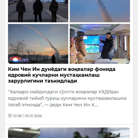
Ким Чен Ин дунёдаги воқеалар фонида
ядровий кучларни мустаҳкамлаш
зарурлигини таъкидлади
“Халқаро майдондаги сўнгги воқеалар КХДРдан
ядровий тийиб туриш кучларини мустаҳкамлашни
талаб этмоқда”, — деди Ким Чен Ин К…
10:08 / 05.01.2026