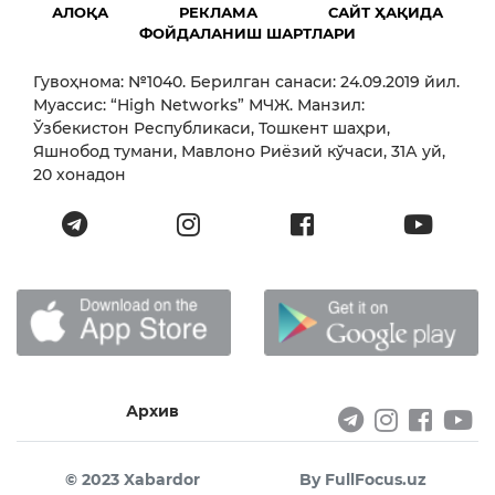
АЛОҚА
РЕКЛАМА
САЙТ ҲАҚИДА
ФОЙДАЛАНИШ ШАРТЛАРИ
Гувоҳнома: №1040. Берилган санаси: 24.09.2019 йил.
Муассис: “High Networks” МЧЖ. Манзил:
Ўзбекистон Республикаси, Тошкент шаҳри,
Яшнобод тумани, Мавлоно Риёзий кўчаси, 31А уй,
20 хонадон
Архив
© 2023 Xabardor
By FullFocus.uz