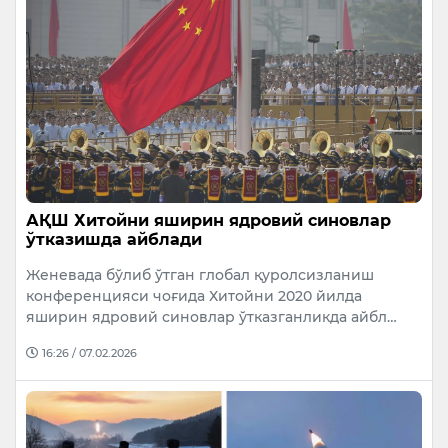
АҚШ Хитойни яширин ядровий синовлар
ўтказишда айблади
Женевада бўлиб ўтган глобал қуролсизланиш
конференцияси чоғида Хитойни 2020 йилда
яширин ядровий синовлар ўтказганликда айбл…
16:26 / 07.02.2026