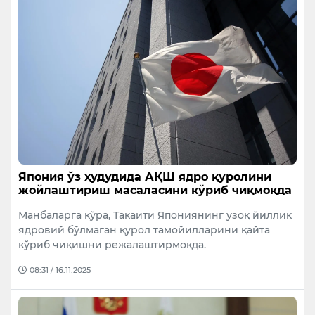
Япония ўз ҳудудида АҚШ ядро қуролини
жойлаштириш масаласини кўриб чиқмоқда
Манбаларга кўра, Такаити Япониянинг узоқ йиллик
ядровий бўлмаган қурол тамойилларини қайта
кўриб чиқишни режалаштирмоқда.
08:31 / 16.11.2025