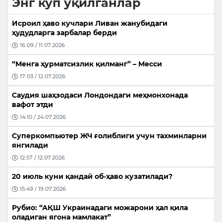
Энг кўп ўқилганлар
Исроил ҳаво кучлари Ливан жанубидаги
ҳудудларга зарбалар берди
16:09 / 11.07.2026
“Менга ҳурматсизлик қилманг” – Месси
17:03 / 12.07.2026
Саудия шаҳзодаси Лондондаги меҳмонхонада
вафот этди
14:10 / 24.07.2026
Суперкомпьютер ЖЧ ғолиблиги учун тахминларни
янгилади
12:57 / 12.07.2026
20 июль куни қандай об-ҳаво кузатилади?
15:49 / 19.07.2026
Рубио: “АҚШ Украинадаги можарони ҳал қила
оладиган ягона мамлакат”