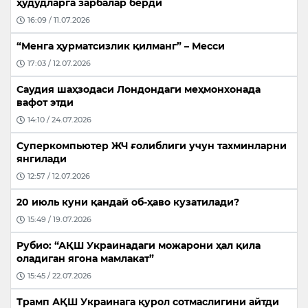
ҳудудларга зарбалар берди
16:09 / 11.07.2026
“Менга ҳурматсизлик қилманг” – Месси
17:03 / 12.07.2026
Саудия шаҳзодаси Лондондаги меҳмонхонада
вафот этди
14:10 / 24.07.2026
Суперкомпьютер ЖЧ ғолиблиги учун тахминларни
янгилади
12:57 / 12.07.2026
20 июль куни қандай об-ҳаво кузатилади?
15:49 / 19.07.2026
Рубио: “АҚШ Украинадаги можарони ҳал қила
оладиган ягона мамлакат”
15:45 / 22.07.2026
Трамп АҚШ Украинага қурол сотмаслигини айтди