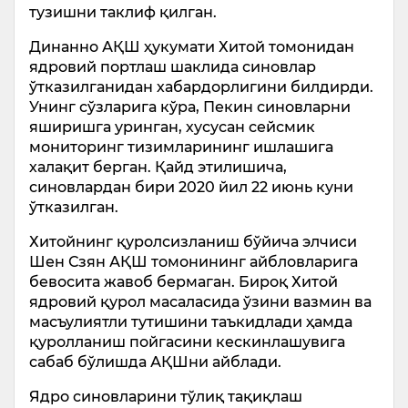
тузишни таклиф қилган.
Динанно АҚШ ҳукумати Хитой томонидан
ядровий портлаш шаклида синовлар
ўтказилганидан хабардорлигини билдирди.
Унинг сўзларига кўра, Пекин синовларни
яширишга уринган, хусусан сейсмик
мониторинг тизимларининг ишлашига
халақит берган. Қайд этилишича,
синовлардан бири 2020 йил 22 июнь куни
ўтказилган.
Хитойнинг қуролсизланиш бўйича элчиси
Шен Сзян АҚШ томонининг айбловларига
бевосита жавоб бермаган. Бироқ Хитой
ядровий қурол масаласида ўзини вазмин ва
масъулиятли тутишини таъкидлади ҳамда
қуролланиш пойгасини кескинлашувига
сабаб бўлишда АҚШни айблади.
Ядро синовларини тўлиқ тақиқлаш