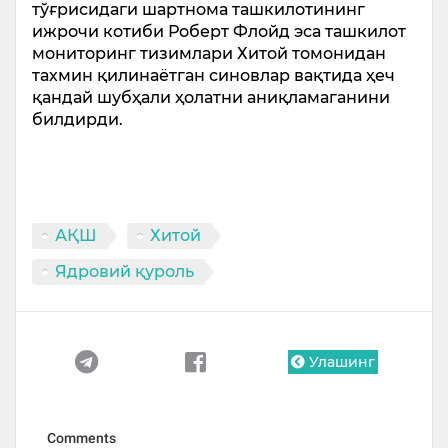
тўғрисидаги шартнома ташкилотининг
ижрочи котиби Роберт Флойд эса ташкилот
мониторинг тизимлари Хитой томонидан
тахмин қилинаётган синовлар вақтида ҳеч
қандай шубҳали ҳолатни аниқламаганини
билдирди.
АҚШ
Хитой
Ядровий қуроль
Улашинг