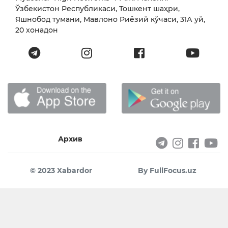
Ўзбекистон Республикаси, Тошкент шаҳри,
Яшнобод тумани, Мавлоно Риёзий кўчаси, 31А уй,
20 хонадон
Архив
© 2023 Xabardor
By FullFocus.uz