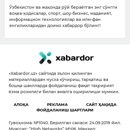
Ўзбекистон ва жаҳонда рўй бераётган энг сўнгги
воқеа-ҳодисалар, спорт, шоу-бизнес, маданият,
информацион технологиялар ва илм-фан
янгиликларидан доимо хабардор бўлинг!
«Xabardor.uz» сайтида эълон қилинган
материаллардан нусха кўчириш, тарқатиш ва
бошқа шаклларда фойдаланиш фақат таҳририят
ёзма розилиги билан амалга оширилиши мумкин.
АЛОҚА
РЕКЛАМА
САЙТ ҲАҚИДА
ФОЙДАЛАНИШ ШАРТЛАРИ
Гувоҳнома: №1040. Берилган санаси: 24.09.2019 йил.
Муассис: “High Networks” МЧЖ. Манзил: