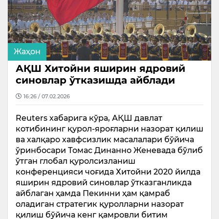
Жаҳон
АҚШ Хитойни яширин ядровий
синовлар ўтказишда айблади
16:26 / 07.02.2026
Reuters хабарига кўра, АҚШ давлат
котибининг қурол-яроғларни назорат қилиш
ва халқаро хавфсизлик масалалари бўйича
ўринбосари Томас Динанно Женевада бўлиб
ўтган глобал қуролсизланиш
конференцияси чоғида Хитойни 2020 йилда
яширин ядровий синовлар ўтказганликда
айблаган ҳамда Пекинни ҳам қамраб
оладиган стратегик қуролларни назорат
қилиш бўйича кенг қамровли битим