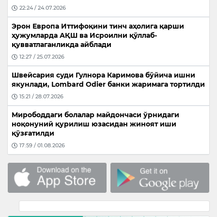
22:24 / 24.07.2026
Эрон Европа Иттифоқини тинч аҳолига қарши
ҳужумларда АҚШ ва Исроилни қўллаб-
қувватлаганликда айблади
12:27 / 25.07.2026
Швейсария суди Гулнора Каримова бўйича ишни
якунлади, Lombard Odier банки жаримага тортилди
15:21 / 28.07.2026
Мирободдаги болалар майдончаси ўрнидаги
ноқонуний қурилиш юзасидан жиноят иши
қўзғатилди
17:59 / 01.08.2026