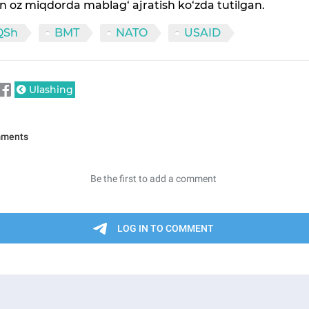
 oz miqdorda mablag‘ ajratish ko‘zda tutilgan.
QSh
BMT
NATO
USAID
Ulashing