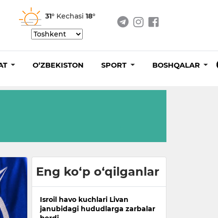
31°
Kechasi
18°
AT
O‘ZBEKISTON
SPORT
BOSHQALAR
Eng ko‘p o‘qilganlar
Isroil havo kuchlari Livan
janubidagi hududlarga zarbalar