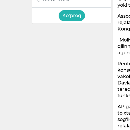
yoki 
Ko‘proq
Assoc
rejal
Kong
“Moli
qili
agent
Reute
konsu
vakol
Davl
taraq
funks
AP’ga
to‘xt
sog‘l
rejal