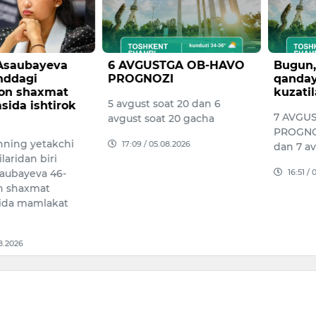
 Asaubayeva
6 AVGUSTGA OB-HAVO
Bugun,
nddagi
PROGNOZI
qanday
on shaxmat
kuzatil
5 avgust soat 20 dan 6
sida ishtirok
7 AVGU
avgust soat 20 gacha
PROGNOZ
nning yetakchi
17:09 / 05.08.2026
dan 7 av
aridan biri
16:51 /
saubayeva 46-
n shaxmat
ida mamlakat
…
08.2026