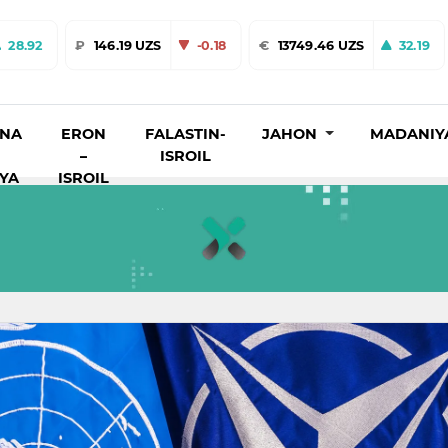
28.92
₽
146.19 UZS
-0.18
€
13749.46 UZS
32.19
INA
ERON
FALASTIN-
JAHON
MADANIY
–
ISROIL
IYA
ISROIL