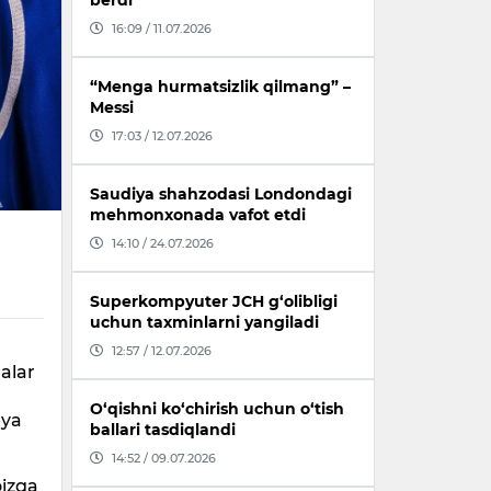
berdi
16:09 / 11.07.2026
“Menga hurmatsizlik qilmang” –
Messi
17:03 / 12.07.2026
Saudiya shahzodasi Londondagi
mehmonxonada vafot etdi
14:10 / 24.07.2026
Superkompyuter JCH g‘olibligi
uchun taxminlarni yangiladi
12:57 / 12.07.2026
nalar
O‘qishni ko‘chirish uchun o‘tish
eya
ballari tasdiqlandi
14:52 / 09.07.2026
oizga