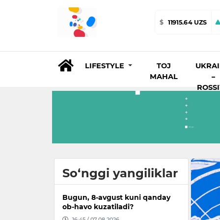
$
11915.64 UZS
LIFESTYLE
TOJ
UKRA
MAHAL
–
ROSS
So‘nggi yangiliklar
Bugun, 8-avgust kuni qanday
ob-havo kuzatiladi?
16:45 / 07.08.2026