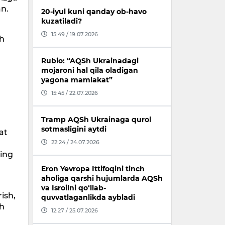
an.
20-iyul kuni qanday ob-havo
kuzatiladi?
15:49 / 19.07.2026
Sh
Rubio: “AQSh Ukrainadagi
mojaroni hal qila oladigan
yagona mamlakat”
15:45 / 22.07.2026
Tramp AQSh Ukrainaga qurol
sotmasligini aytdi
at
22:24 / 24.07.2026
ning
Eron Yevropa Ittifoqini tinch
aholiga qarshi hujumlarda AQSh
va Isroilni qo‘llab-
rish,
quvvatlaganlikda aybladi
sh
12:27 / 25.07.2026