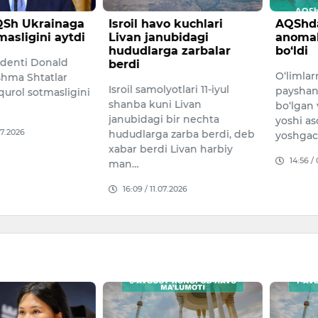
Sh Ukrainaga
Isroil havo kuchlari
AQShda
masligini aytdi
Livan janubidagi
anomal
hududlarga zarbalar
bo‘ldi
denti Donald
berdi
O‘limlar
hma Shtatlar
Isroil samolyotlari 11-iyul
payshan
qurol sotmasligini
shanba kuni Livan
bo‘lgan
janubidagi bir nechta
yoshi a
07.2026
hududlarga zarba berdi, deb
yoshgac
xabar berdi Livan harbiy
14:56 /
man…
16:09 / 11.07.2026