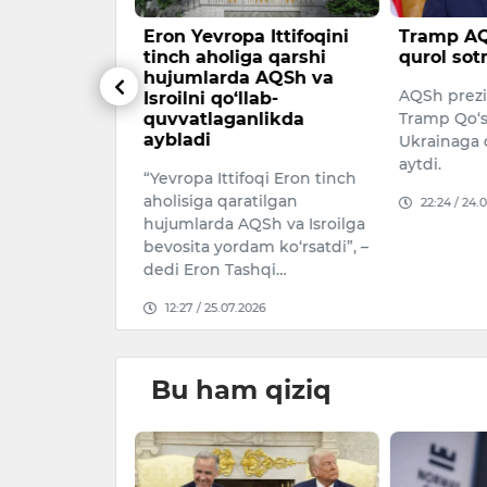
ohlar
Eron Yevropa Ittifoqini
Tramp AQ
ulab tushdi
tinch aholiga qarshi
qurol sot
hujumlarda AQSh va
ng barchasi
AQSh prezi
Isroilni qo‘llab-
quvvatlaganlikda
Tramp Qo‘s
aybladi
Ukrainaga 
026
aytdi.
“Yevropa Ittifoqi Eron tinch
aholisiga qaratilgan
22:24 / 24.
hujumlarda AQSh va Isroilga
bevosita yordam ko‘rsatdi”, –
dedi Eron Tashqi…
12:27 / 25.07.2026
Bu ham qiziq