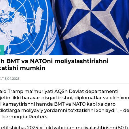
n
h BMT va NATOni moliyalashtirishni
xtatishi mumkin
3 / 15.04.2025
ald Tramp ma’muriyati AQSh Davlat departamenti
etini ikki baravar qisqartirishni, diplomatlar va elchixo
ni kamaytirishni hamda BMT va NATO kabi xalqaro
ilotlarga moliyaviy yordamni to‘xtatishni xohlaydi”, – d
r bermoqda Reuters.
etilishicha, 2025-yil oktyabridan moliyalashtirishni 50 f