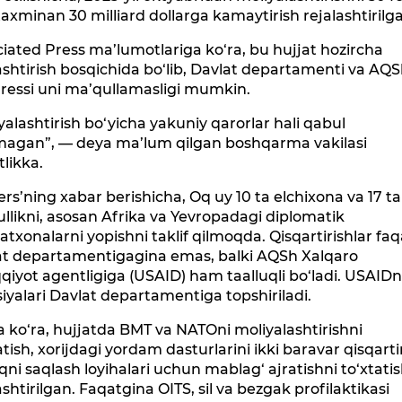
taxminan 30 milliard dollarga kamaytirish rejalashtirilg
iated Press ma’lumotlariga ko‘ra, bu hujjat hozircha
ashtirish bosqichida bo‘lib, Davlat departamenti va AQ
ressi uni ma’qullamasligi mumkin.
yalashtirish bo‘yicha yakuniy qarorlar hali qabul
nmagan”, — deya ma’lum qilgan boshqarma vakilasi
likka.
rs’ning xabar berishicha, Oq uy 10 ta elchixona va 17 ta
llikni, asosan Afrika va Yevropadagi diplomatik
atxonalarni yopishni taklif qilmoqda. Qisqartirishlar faq
at departamentigagina emas, balki AQSh Xalqaro
qiyot agentligiga (USAID) ham taalluqli bo‘ladi. USAID
iyalari Davlat departamentiga topshiriladi.
 ko‘ra, hujjatda BMT va NATOni moliyalashtirishni
atish, xorijdagi yordam dasturlarini ikki baravar qisqarti
iqni saqlash loyihalari uchun mablag‘ ajratishni to‘xtati
ashtirilgan. Faqatgina OITS, sil va bezgak profilaktikasi