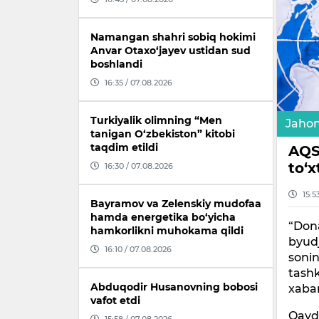
Namangan shahri sobiq hokimi
Anvar Otaxo‘jayev ustidan sud
boshlandi
16:35 / 07.08.2026
Turkiyalik olimning “Men
Jaho
tanigan O‘zbekiston” kitobi
taqdim etildi
AQS
to‘
16:30 / 07.08.2026
15:5
Bayramov va Zelenskiy mudofaa
hamda energetika bo‘yicha
“Don
hamkorlikni muhokama qildi
byudj
16:10 / 07.08.2026
soni
tashk
Abduqodir Husanovning bobosi
xaba
vafot etdi
Qayd 
15:58 / 07.08.2026