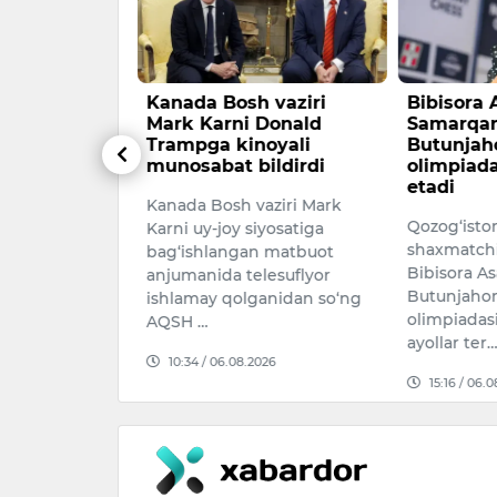
a Zelenskiy
Kanada Bosh vaziri
Bibisora
amda
Mark Karni Donald
Samarqa
bo‘yicha
Trampga kinoyali
Butunjah
i muhokama
munosabat bildirdi
olimpiada
etadi
Kanada Bosh vaziri Mark
denti Vladimir
Qozog‘isto
Karni uy-joy siyosatiga
evda
shaxmatchil
bag‘ishlangan matbuot
shqi ishlar
Bibisora A
anjumanida telesuflyor
 Bayramovni
Butunjaho
ishlamay qolganidan so‘ng
u
olimpiadas
AQSH …
g…
ayollar ter
10:34 / 06.08.2026
026
15:16 / 06.