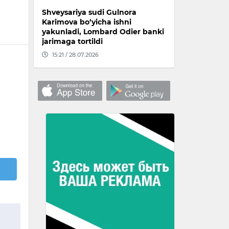
Shveysariya sudi Gulnora
Karimova bo‘yicha ishni
yakunladi, Lombard Odier banki
jarimaga tortildi
15:21 / 28.07.2026