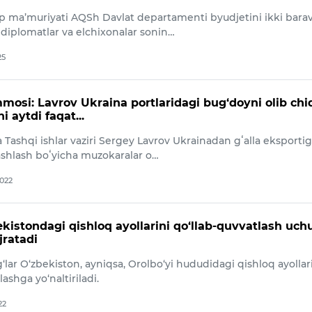
 ma’muriyati AQSh Davlat departamenti byudjetini ikki bara
, diplomatlar va elchixonalar sonin…
25
mosi: Lavrov Ukraina portlaridagi bug‘doyni olib chi
 aytdi faqat...
 Tashqi ishlar vaziri Sergey Lavrov Ukrainadan gʻalla eksporti
tashlash boʻyicha muzokaralar o…
2022
kistondagi qishloq ayollarini qo‘llab-quvvatlash uch
jratadi
ar O‘zbekiston, ayniqsa, Orolbo‘yi hududidagi qishloq ayollar
ashga yo‘naltiriladi.
22