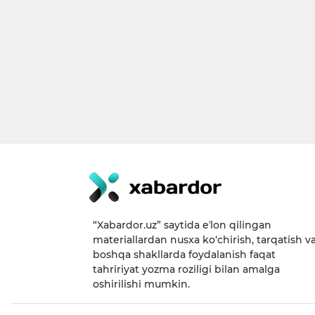
“Xabardor.uz” saytida eʼlon qilingan
materiallardan nusxa ko‘chirish, tarqatish v
boshqa shakllarda foydalanish faqat
tahririyat yozma roziligi bilan amalga
oshirilishi mumkin.