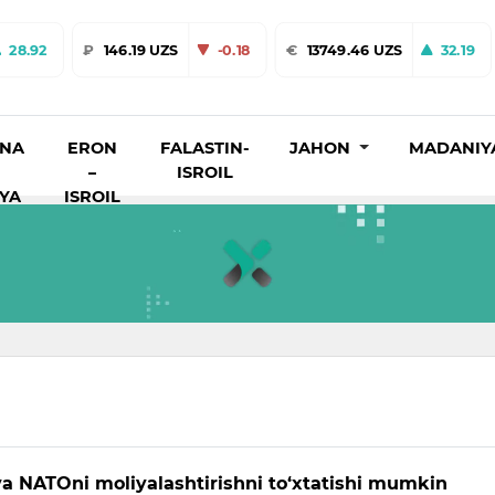
28.92
₽
146.19 UZS
-0.18
€
13749.46 UZS
32.19
INA
ERON
FALASTIN-
JAHON
MADANIY
–
ISROIL
IYA
ISROIL
 NATOni moliyalashtirishni to‘xtatishi mumkin