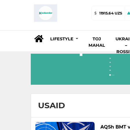
$
11915.64 UZS
LIFESTYLE
TOJ
UKRA
MAHAL
–
ROSS
USAID
AQSh BMT va