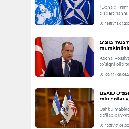
“Donald Tramp
qisqartirishni
15:53 / 15.04.20
G‘alla muam
mumkinligini
Kecha, Rossiya
toʻsiqni olib 
09:44 / 09.06.
USAID O‘zbe
mln dollar a
Ushbu mablag‘l
qo‘llab-quvvatl
12:33 / 01.06.20