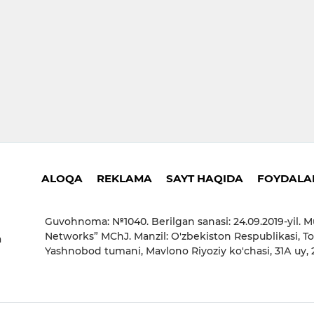
ALOQA
REKLAMA
SAYT HAQIDA
FOYDALAN
Guvohnoma: №1040. Berilgan sanasi: 24.09.2019-yil. M
Networks” MChJ. Manzil: O'zbekiston Respublikasi, To
a
Yashnobod tumani, Mavlono Riyoziy ko'chasi, 31А uy,