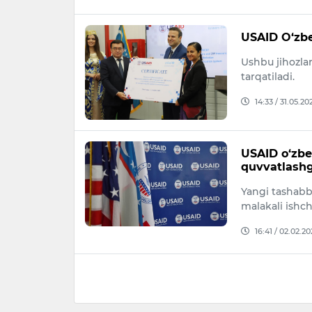
USAID O‘zbek
Ushbu jihozla
tarqatiladi.
14:33 / 31.05.20
USAID o‘zbek
quvvatlashg
Yangi tashabbu
malakali ishch
16:41 / 02.02.20