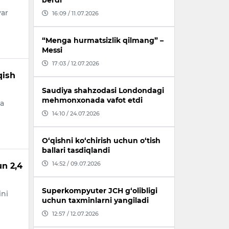
berdi
var
16:09 / 11.07.2026
“Menga hurmatsizlik qilmang” –
Messi
17:03 / 12.07.2026
qish
Saudiya shahzodasi Londondagi
mehmonxonada vafot etdi
ga
14:10 / 24.07.2026
O‘qishni ko‘chirish uchun o‘tish
ballari tasdiqlandi
14:52 / 09.07.2026
un 2,4
Superkompyuter JCH g‘olibligi
ini
uchun taxminlarni yangiladi
12:57 / 12.07.2026