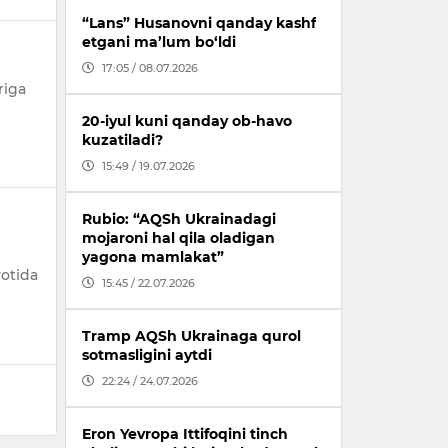
“Lans” Husanovni qanday kashf
etgani ma’lum bo‘ldi
17:05 / 08.07.2026
riga
20-iyul kuni qanday ob-havo
kuzatiladi?
15:49 / 19.07.2026
Rubio: “AQSh Ukrainadagi
mojaroni hal qila oladigan
yagona mamlakat”
yotida
15:45 / 22.07.2026
Tramp AQSh Ukrainaga qurol
sotmasligini aytdi
22:24 / 24.07.2026
Eron Yevropa Ittifoqini tinch