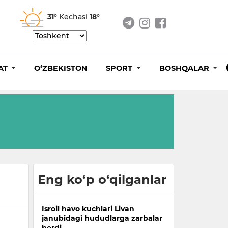
31°
Kechasi
18°
AT
O‘ZBEKISTON
SPORT
BOSHQALAR
Eng ko‘p o‘qilganlar
Isroil havo kuchlari Livan
janubidagi hududlarga zarbalar