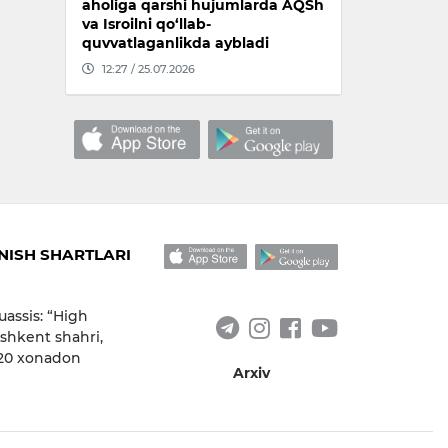
aholiga qarshi hujumlarda AQSh
va Isroilni qo‘llab-
quvvatlaganlikda aybladi
12:27 / 25.07.2026
ISH SHARTLARI
uassis: “High
shkent shahri,
 20 xonadon
Arxiv