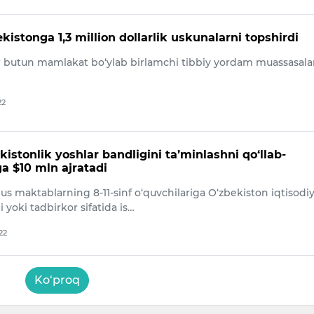
istonga 1,3 million dollarlik uskunalarni topshirdi
r butun mamlakat bo‘ylab birlamchi tibbiy yordam muassasala
22
istonlik yoshlar bandligini ta’minlashni qo‘llab-
a $10 mln ajratadi
s maktablarning 8-11-sinf o‘quvchilariga O‘zbekiston iqtisodi
i yoki tadbirkor sifatida is…
22
Ko‘proq