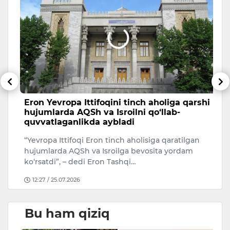
Eron Yevropa Ittifoqini tinch aholiga qarshi
T
hujumlarda AQSh va Isroilni qo‘llab-
a
quvvatlaganlikda aybladi
A
“Yevropa Ittifoqi Eron tinch aholisiga qaratilgan
Uk
hujumlarda AQSh va Isroilga bevosita yordam
ko‘rsatdi”, – dedi Eron Tashqi…
12:27 / 25.07.2026
Bu ham qiziq