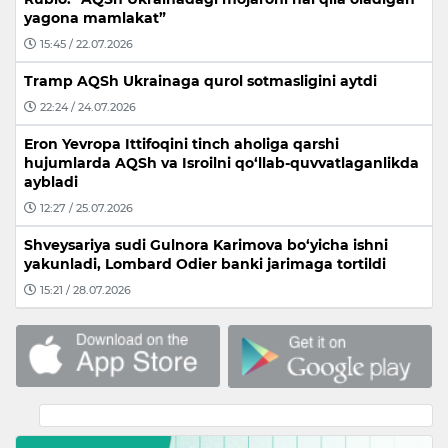
yagona mamlakat”
15:45 / 22.07.2026
Tramp AQSh Ukrainaga qurol sotmasligini aytdi
22:24 / 24.07.2026
Eron Yevropa Ittifoqini tinch aholiga qarshi
hujumlarda AQSh va Isroilni qo‘llab-quvvatlaganlikda
aybladi
12:27 / 25.07.2026
Shveysariya sudi Gulnora Karimova bo‘yicha ishni
yakunladi, Lombard Odier banki jarimaga tortildi
15:21 / 28.07.2026