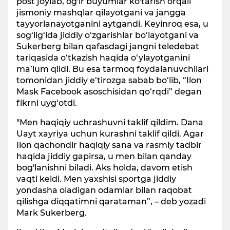
post joylab, og'ir buyumlar ko'tarish orqali
jismoniy mashqlar qilayotgani va jangga
tayyorlanayotganini aytgandi. Keyinroq esa, u
sog‘lig‘ida jiddiy o‘zgarishlar bo‘layotgani va
Sukerberg bilan qafasdagi jangni teledebat
tariqasida o‘tkazish haqida o‘ylayotganini
ma’lum qildi. Bu esa tarmoq foydalanuvchilari
tomonidan jiddiy e’tirozga sabab bo‘lib, “Ilon
Mask Facebook asoschisidan qo‘rqdi” degan
fikrni uyg‘otdi.
"Men haqiqiy uchrashuvni taklif qildim. Dana
Uayt xayriya uchun kurashni taklif qildi. Agar
Ilon qachondir haqiqiy sana va rasmiy tadbir
haqida jiddiy gapirsa, u men bilan qanday
bog'lanishni biladi. Aks holda, davom etish
vaqti keldi. Men yaxshisi sportga jiddiy
yondasha oladigan odamlar bilan raqobat
qilishga diqqatimni qarataman”, – deb yozadi
Mark Sukerberg.