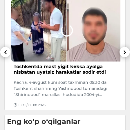
Toshkentda mast yigit keksa ayolga
T
nisbatan uyatsiz harakatlar sodir etdi
O
Kecha, 4-avgust kuni soat taxminan 05:30 da
O‘
Toshkent shahrining Yashnobod tumanidagi
bi
“Shirinobod” mahallasi hududida 2004-yi…
A
11:09 / 05.08.2026
Eng ko‘p o‘qilganlar