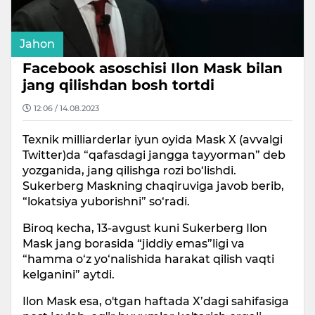
Jahon
Facebook asoschisi Ilon Mask bilan
jang qilishdan bosh tortdi
12:06 / 14.08.2023
Texnik milliarderlar iyun oyida Mask X (avvalgi
Twitter)da “qafasdagi jangga tayyorman” deb
yozganida, jang qilishga rozi bo‘lishdi.
Sukerberg Maskning chaqiruviga javob berib,
“lokatsiya yuborishni” so‘radi.
Biroq kecha, 13-avgust kuni Sukerberg Ilon
Mask jang borasida “jiddiy emas”ligi va
“hamma o‘z yo‘nalishida harakat qilish vaqti
kelganini” aytdi.
Ilon Mask esa, o'tgan haftada X’dagi sahifasiga