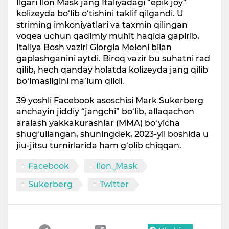
Ilgari Ilon Mask jang Italiyadagi “epik joy”
kolizeyda bo‘lib o‘tishini taklif qilgandi. U
striming imkoniyatlari va taxmin qilingan
voqea uchun qadimiy muhit haqida gapirib,
Italiya Bosh vaziri Giorgia Meloni bilan
gaplashganini aytdi. Biroq vazir bu suhatni rad
qilib, hech qanday holatda kolizeyda jang qilib
bo‘lmasligini ma’lum qildi.
39 yoshli Facebook asoschisi Mark Sukerberg
anchayin jiddiy “jangchi” bo‘lib, allaqachon
aralash yakkakurashlar (MMA) bo‘yicha
shug‘ullangan, shuningdek, 2023-yil boshida u
jiu-jitsu turnirlarida ham g‘olib chiqqan.
Facebook
Ilon_Mask
Sukerberg
Twitter