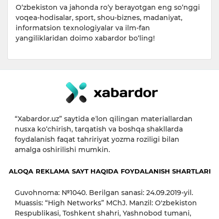
O‘zbekiston va jahonda ro‘y berayotgan eng so‘nggi
voqea-hodisalar, sport, shou-biznes, madaniyat,
informatsion texnologiyalar va ilm-fan
yangiliklaridan doimo xabardor bo‘ling!
“Xabardor.uz” saytida eʼlon qilingan materiallardan
nusxa ko‘chirish, tarqatish va boshqa shakllarda
foydalanish faqat tahririyat yozma roziligi bilan
amalga oshirilishi mumkin.
ALOQA
REKLAMA
SAYT HAQIDA
FOYDALANISH SHARTLARI
Guvohnoma: №1040. Berilgan sanasi: 24.09.2019-yil.
Muassis: “High Networks” MChJ. Manzil: O'zbekiston
Respublikasi, Toshkent shahri, Yashnobod tumani,