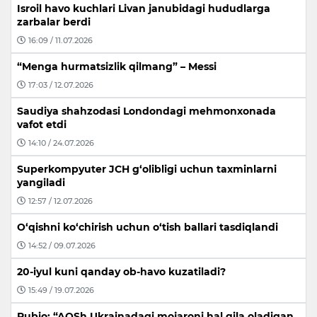
Isroil havo kuchlari Livan janubidagi hududlarga
zarbalar berdi
16:09 / 11.07.2026
“Menga hurmatsizlik qilmang” – Messi
17:03 / 12.07.2026
Saudiya shahzodasi Londondagi mehmonxonada
vafot etdi
14:10 / 24.07.2026
Superkompyuter JCH g‘olibligi uchun taxminlarni
yangiladi
12:57 / 12.07.2026
O‘qishni ko‘chirish uchun o‘tish ballari tasdiqlandi
14:52 / 09.07.2026
20-iyul kuni qanday ob-havo kuzatiladi?
15:49 / 19.07.2026
Rubio: “AQSh Ukrainadagi mojaroni hal qila oladigan