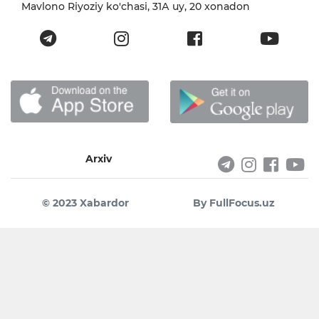
Mavlono Riyoziy ko'chasi, 31А uy, 20 xonadon
Arxiv
© 2023 Xabardor
By FullFocus.uz