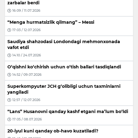
zarbalar berdi
16:09 / 11.07.2026
“Menga hurmatsizlik qilmang” – Messi
17:03 / 12.07.2026
Saudiya shahzodasi Londondagi mehmonxonada
vafot etdi
14:10 / 24.07.2026
O‘qishni ko‘chirish uchun o‘tish ballari tasdiqlandi
14:52 / 09.07.2026
Superkompyuter JCH g‘olibligi uchun taxminlarni
yangiladi
12:57 / 12.07.2026
“Lans” Husanovni qanday kashf etgani ma’lum bo‘ldi
17:05 / 08.07.2026
20-iyul kuni qanday ob-havo kuzatiladi?