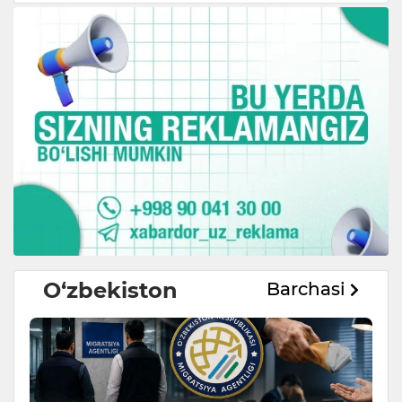
O‘zbekiston
Barchasi