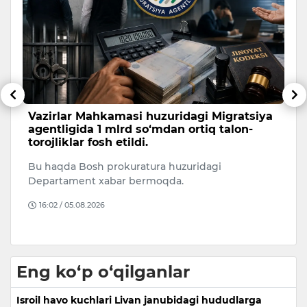
Vazirlar Mahkamasi huzuridagi Migratsiya
B
agentligida 1 mlrd so‘mdan ortiq talon-
v
torojliklar fosh etildi.
u
Bu haqda Bosh prokuratura huzuridagi
Fu
Departament xabar bermoqda.
e
b
16:02 / 05.08.2026
Eng ko‘p o‘qilganlar
Isroil havo kuchlari Livan janubidagi hududlarga