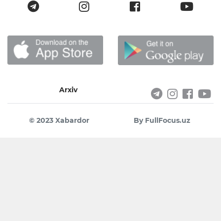
Arxiv
© 2023 Xabardor
By FullFocus.uz