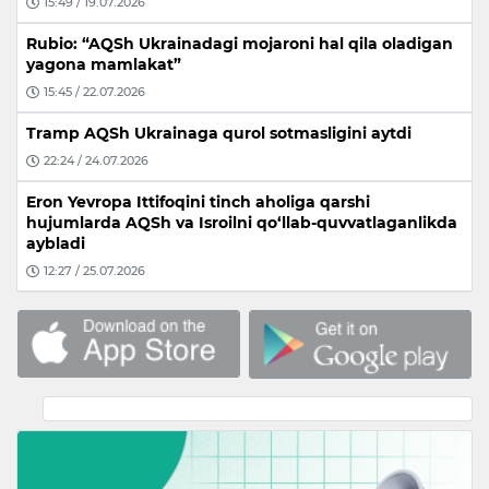
15:49 / 19.07.2026
Rubio: “AQSh Ukrainadagi mojaroni hal qila oladigan
yagona mamlakat”
15:45 / 22.07.2026
Tramp AQSh Ukrainaga qurol sotmasligini aytdi
22:24 / 24.07.2026
Eron Yevropa Ittifoqini tinch aholiga qarshi
hujumlarda AQSh va Isroilni qo‘llab-quvvatlaganlikda
aybladi
12:27 / 25.07.2026