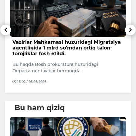
Vazirlar Mahkamasi huzuridagi Migratsiya
B
agentligida 1 mlrd so‘mdan ortiq talon-
v
torojliklar fosh etildi.
u
Bu haqda Bosh prokuratura huzuridagi
Fu
Departament xabar bermoqda.
e
b
16:02 / 05.08.2026
Bu ham qiziq