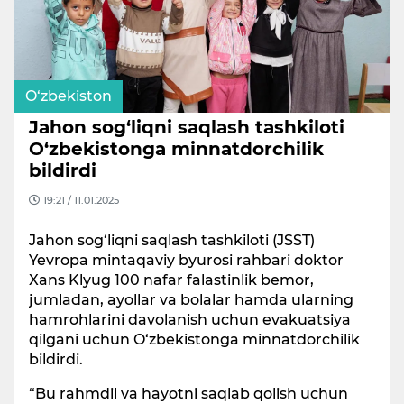
O‘zbekiston
Jahon sog‘liqni saqlash tashkiloti
O‘zbekistonga minnatdorchilik
bildirdi
19:21 / 11.01.2025
Jahon sog‘liqni saqlash tashkiloti (JSST)
Yevropa mintaqaviy byurosi rahbari doktor
Xans Klyug 100 nafar falastinlik bemor,
jumladan, ayollar va bolalar hamda ularning
hamrohlarini davolanish uchun evakuatsiya
qilgani uchun O‘zbekistonga minnatdorchilik
bildirdi.
“Bu rahmdil va hayotni saqlab qolish uchun