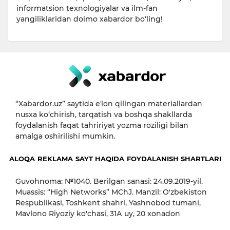
informatsion texnologiyalar va ilm-fan
yangiliklaridan doimo xabardor bo‘ling!
“Xabardor.uz” saytida eʼlon qilingan materiallardan
nusxa ko‘chirish, tarqatish va boshqa shakllarda
foydalanish faqat tahririyat yozma roziligi bilan
amalga oshirilishi mumkin.
ALOQA
REKLAMA
SAYT HAQIDA
FOYDALANISH SHARTLARI
Guvohnoma: №1040. Berilgan sanasi: 24.09.2019-yil.
Muassis: “High Networks” MChJ. Manzil: O'zbekiston
Respublikasi, Toshkent shahri, Yashnobod tumani,
Mavlono Riyoziy ko'chasi, 31А uy, 20 xonadon