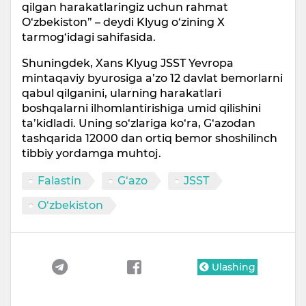
qilgan harakatlaringiz uchun rahmat
O‘zbekiston” – deydi Klyug o‘zining X
tarmog‘idagi sahifasida.
Shuningdek, Xans Klyug JSST Yevropa
mintaqaviy byurosiga a’zo 12 davlat bemorlarni
qabul qilganini, ularning harakatlari
boshqalarni ilhomlantirishiga umid qilishini
ta’kidladi. Uning so‘zlariga ko‘ra, G‘azodan
tashqarida 12000 dan ortiq bemor shoshilinch
tibbiy yordamga muhtoj.
Falastin
G‘azo
JSST
O‘zbekiston
Ulashing