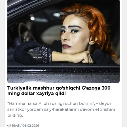
Turkiyalik mashhur qo‘shiqchi G‘azoga 300
ming dollar xayriya qildi
“Hamma narsa Alloh roziligi uchun bo‘lsin”, – deydi
san’atkor yordam sa’y-harakatlarini davom ettirishini
bildirib.
16:45 / 06.02.2026