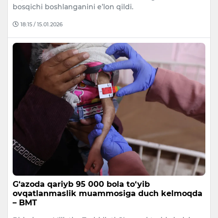
bosqichi boshlanganini e’lon qildi.
18:15 / 15.01.2026
G‘azoda qariyb 95 000 bola to‘yib
ovqatlanmaslik muammosiga duch kelmoqda
– BMT