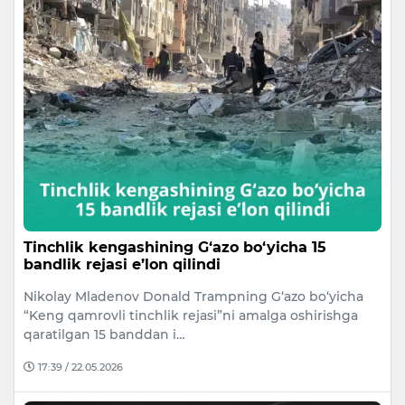
Tinchlik kengashining G‘azo bo‘yicha 15
bandlik rejasi e’lon qilindi
Nikolay Mladenov Donald Trampning G‘azo bo‘yicha
“Keng qamrovli tinchlik rejasi”ni amalga oshirishga
qaratilgan 15 banddan i…
17:39 / 22.05.2026