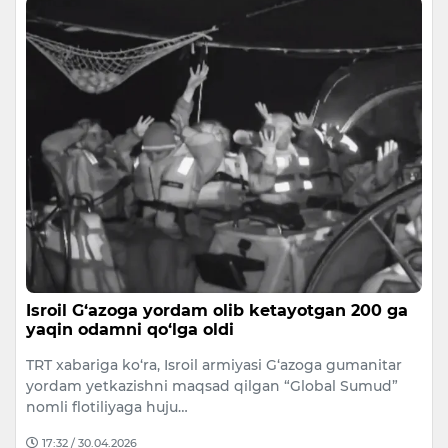
Isroil G‘azoga yordam olib ketayotgan 200 ga
yaqin odamni qo‘lga oldi
TRT xabariga ko‘ra, Isroil armiyasi G‘azoga gumanitar
yordam yetkazishni maqsad qilgan “Global Sumud”
nomli flotiliyaga huju…
17:32 / 30.04.2026