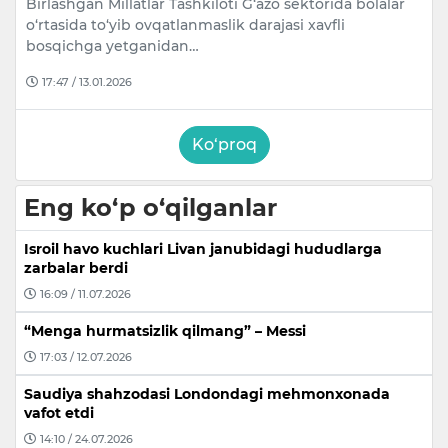
Birlashgan Millatlar Tashkiloti G‘azo sektorida bolalar
o‘rtasida to‘yib ovqatlanmaslik darajasi xavfli
bosqichga yetganidan…
17:47 / 13.01.2026
Ko‘proq
Eng ko‘p o‘qilganlar
Isroil havo kuchlari Livan janubidagi hududlarga
zarbalar berdi
16:09 / 11.07.2026
“Menga hurmatsizlik qilmang” – Messi
17:03 / 12.07.2026
Saudiya shahzodasi Londondagi mehmonxonada
vafot etdi
14:10 / 24.07.2026