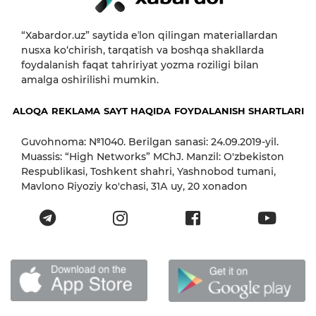
“Xabardor.uz” saytida eʼlon qilingan materiallardan
nusxa ko‘chirish, tarqatish va boshqa shakllarda
foydalanish faqat tahririyat yozma roziligi bilan
amalga oshirilishi mumkin.
ALOQA
REKLAMA
SAYT HAQIDA
FOYDALANISH SHARTLARI
Guvohnoma: №1040. Berilgan sanasi: 24.09.2019-yil.
Muassis: “High Networks” MChJ. Manzil: O'zbekiston
Respublikasi, Toshkent shahri, Yashnobod tumani,
Mavlono Riyoziy ko'chasi, 31А uy, 20 xonadon