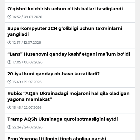
O‘qishni ko‘chirish uchun o‘tish ballari tasdiqlandi
14:52 / 09.07.2026
Superkompyuter JCH g‘olibligi uchun taxminlarni
yangiladi
12:57 / 12.07.2026
“Lans” Husanovni qanday kashf etgani ma’lum bo‘ldi
17:05 / 08.07.2026
20-iyul kuni qanday ob-havo kuzatiladi?
15:49 / 19.07.2026
Rubio: “AQSh Ukrainadagi mojaroni hal qila oladigan
yagona mamlakat”
15:45 / 22.07.2026
Tramp AQSh Ukrainaga qurol sotmasligini aytdi
22:24 / 24.07.2026
Eron Yevropa Ittifoqini tinch aholiga qarshi