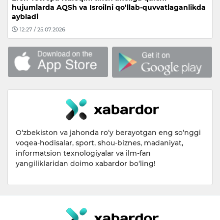
hujumlarda AQSh va Isroilni qo‘llab-quvvatlaganlikda
aybladi
12:27 / 25.07.2026
O‘zbekiston va jahonda ro‘y berayotgan eng so‘nggi
voqea-hodisalar, sport, shou-biznes, madaniyat,
informatsion texnologiyalar va ilm-fan
yangiliklaridan doimo xabardor bo‘ling!