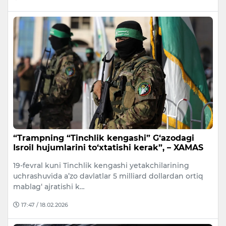
“Trampning “Tinchlik kengashi” G‘azodagi
Isroil hujumlarini to‘xtatishi kerak”, – XAMAS
19-fevral kuni Tinchlik kengashi yetakchilarining
uchrashuvida a’zo davlatlar 5 milliard dollardan ortiq
mablag‘ ajratishi k…
17:47 / 18.02.2026