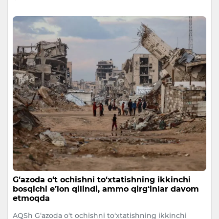
G‘azoda o‘t ochishni to‘xtatishning ikkinchi
bosqichi e’lon qilindi, ammo qirg‘inlar davom
etmoqda
AQSh G‘azoda o‘t ochishni to‘xtatishning ikkinchi