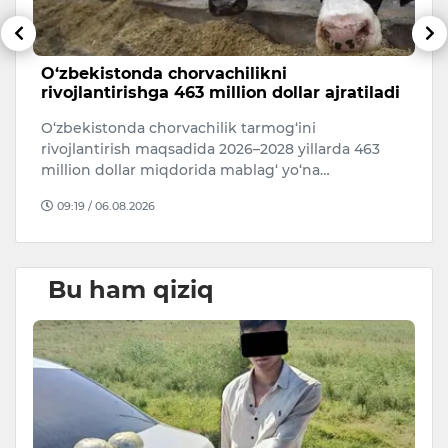
O‘zbekistonda chorvachilikni
6
rivojlantirishga 463 million dollar ajratiladi
5 
O‘zbekistonda chorvachilik tarmog‘ini
i
rivojlantirish maqsadida 2026–2028 yillarda 463
million dollar miqdorida mablag‘ yo‘na…
09:19 / 06.08.2026
Bu ham qiziq