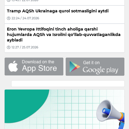
15:45 / 22.07.2026
Tramp AQSh Ukrainaga qurol sotmasligini aytdi
22:24 / 24.07.2026
Eron Yevropa Ittifoqini tinch aholiga qarshi
hujumlarda AQSh va Isroilni qo‘llab-quvvatlaganlikda
aybladi
12:27 / 25.07.2026