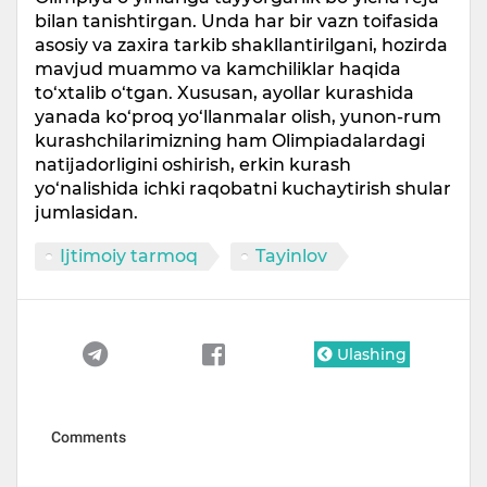
bilan tanishtirgan. Unda har bir vazn toifasida
asosiy va zaxira tarkib shakllantirilgani, hozirda
mavjud muammo va kamchiliklar haqida
to‘xtalib o‘tgan. Xususan, ayollar kurashida
yanada ko‘proq yo‘llanmalar olish, yunon-rum
kurashchilarimizning ham Olimpiadalardagi
natijadorligini oshirish, erkin kurash
yo‘nalishida ichki raqobatni kuchaytirish shular
jumlasidan.
Ijtimoiy tarmoq
Tayinlov
Ulashing