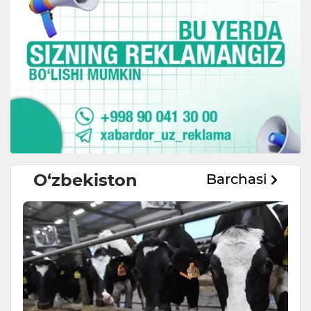
O‘zbekiston
Barchasi