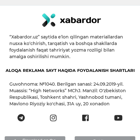
“Xabardor.uz” saytida eʼlon qilingan materiallardan
nusxa ko‘chirish, tarqatish va boshqa shakllarda
foydalanish faqat tahririyat yozma roziligi bilan
amalga oshirilishi mumkin.
ALOQA
REKLAMA
SAYT HAQIDA
FOYDALANISH SHARTLARI
Guvohnoma: №1040. Berilgan sanasi: 24.09.2019-yil.
Muassis: “High Networks” MChJ. Manzil: O'zbekiston
Respublikasi, Toshkent shahri, Yashnobod tumani,
Mavlono Riyoziy ko'chasi, 31А uy, 20 xonadon