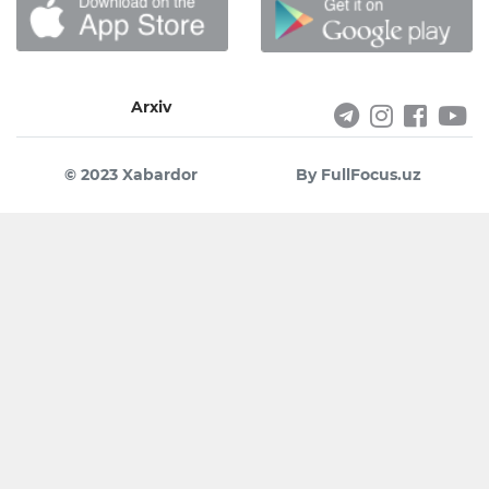
Arxiv
© 2023 Xabardor
By FullFocus.uz