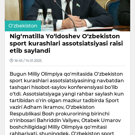
O‘zbekiston
Nig‘matilla Yo‘ldoshev O‘zbekiston
sport kurashlari assotsiatsiyasi raisi
etib saylandi
16:45 / 14.01.2025
Bugun Milliy Olimpiya qo‘mitasida O‘zbekiston
sport kurashlari assotsiatsiyasining navbatdan
tashqari hisobot-saylov konferensiyasi bo‘lib
o‘tdi. Assotsiatsiyaga yangi rahbar saylash kun
tartibidan o‘rin olgan mazkur tadbirda Sport
vaziri Adham Ikramov, O‘zbekiston
Respublikasi Bosh prokurorining birinchi
o‘rinbosari Bahriddin Valiyev, Otabek Umarov
boshchiligidagi Milliy Olimpiya qo‘mitasi
rahbariyati, shuningdek, O‘zbekiston sport