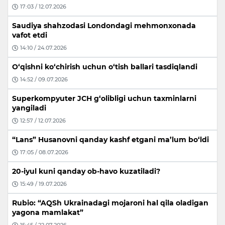
17:03 / 12.07.2026
Saudiya shahzodasi Londondagi mehmonxonada
vafot etdi
14:10 / 24.07.2026
O‘qishni ko‘chirish uchun o‘tish ballari tasdiqlandi
14:52 / 09.07.2026
Superkompyuter JCH g‘olibligi uchun taxminlarni
yangiladi
12:57 / 12.07.2026
“Lans” Husanovni qanday kashf etgani ma’lum bo‘ldi
17:05 / 08.07.2026
20-iyul kuni qanday ob-havo kuzatiladi?
15:49 / 19.07.2026
Rubio: “AQSh Ukrainadagi mojaroni hal qila oladigan
yagona mamlakat”