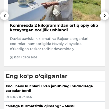
Konimexda 2 kilogrammdan ortiq opiy olib
O
ketayotgan xorijlik ushlandi
r
Davlat xavfsizlik xizmati va Bojxona organlari
O‘
xodimlari hamkorligida Navoiy viloyatida
ri
o‘tkazilgan tezkor tadbir davomida y…
mi
15:34 / 05.08.2026
Eng ko‘p o‘qilganlar
Isroil havo kuchlari Livan janubidagi hududlarga
zarbalar berdi
16:09 / 11.07.2026
“Menga hurmatsizlik qilmang” – Messi