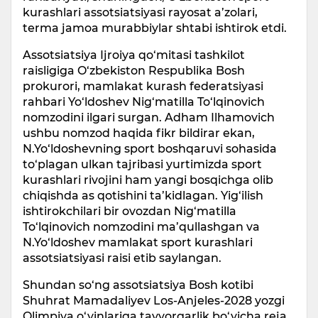
kurashlari assotsiatsiyasi rayosat a’zolari,
terma jamoa murabbiylar shtabi ishtirok etdi.
Assotsiatsiya Ijroiya qo‘mitasi tashkilot
raisligiga O‘zbekiston Respublika Bosh
prokurori, mamlakat kurash federatsiyasi
rahbari Yo‘ldoshev Nig‘matilla To‘lqinovich
nomzodini ilgari surgan. Adham Ilhamovich
ushbu nomzod haqida fikr bildirar ekan,
N.Yo‘ldoshevning sport boshqaruvi sohasida
to‘plagan ulkan tajribasi yurtimizda sport
kurashlari rivojini ham yangi bosqichga olib
chiqishda as qotishini ta’kidlagan. Yig‘ilish
ishtirokchilari bir ovozdan Nig‘matilla
To‘lqinovich nomzodini ma’qullashgan va
N.Yo‘ldoshev mamlakat sport kurashlari
assotsiatsiyasi raisi etib saylangan.
Shundan so‘ng assotsiatsiya Bosh kotibi
Shuhrat Mamadaliyev Los-Anjeles-2028 yozgi
Olimpiya o‘yinlariga tayyorgarlik bo‘yicha reja