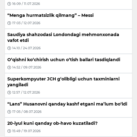
16:09 / 11.07.2026
“Menga hurmatsizlik qilmang” – Messi
17:03 / 12.07.2026
Saudiya shahzodasi Londondagi mehmonxonada
vafot etdi
14:10 / 24.07.2026
O‘qishni ko‘chirish uchun o‘tish ballari tasdiqlandi
14:52 / 09.07.2026
Superkompyuter JCH g‘olibligi uchun taxminlarni
yangiladi
12:57 / 12.07.2026
“Lans” Husanovni qanday kashf etgani ma’lum bo‘ldi
17:05 / 08.07.2026
20-iyul kuni qanday ob-havo kuzatiladi?
15:49 / 19.07.2026