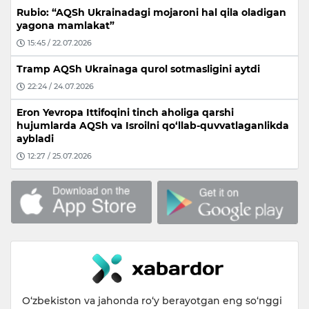
Rubio: “AQSh Ukrainadagi mojaroni hal qila oladigan
yagona mamlakat”
15:45 / 22.07.2026
Tramp AQSh Ukrainaga qurol sotmasligini aytdi
22:24 / 24.07.2026
Eron Yevropa Ittifoqini tinch aholiga qarshi
hujumlarda AQSh va Isroilni qo‘llab-quvvatlaganlikda
aybladi
12:27 / 25.07.2026
O‘zbekiston va jahonda ro‘y berayotgan eng so‘nggi