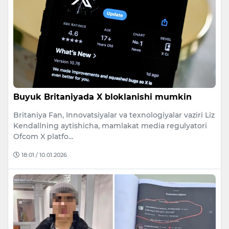
Buyuk Britaniyada X bloklanishi mumkin
Britaniya Fan, Innovatsiyalar va texnologiyalar vaziri Liz
Kendallning aytishicha, mamlakat media regulyatori
Ofcom X platfo…
18:01 / 10.01.2026