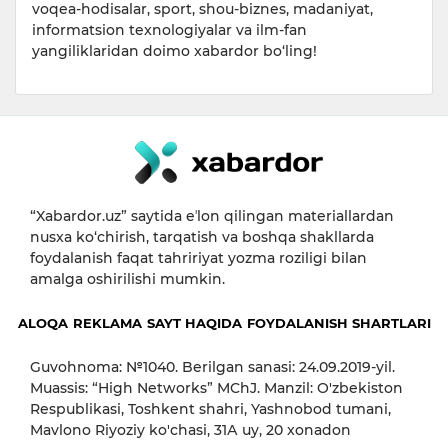
voqea-hodisalar, sport, shou-biznes, madaniyat,
informatsion texnologiyalar va ilm-fan
yangiliklaridan doimo xabardor bo‘ling!
“Xabardor.uz” saytida eʼlon qilingan materiallardan
nusxa ko‘chirish, tarqatish va boshqa shakllarda
foydalanish faqat tahririyat yozma roziligi bilan
amalga oshirilishi mumkin.
ALOQA
REKLAMA
SAYT HAQIDA
FOYDALANISH SHARTLARI
Guvohnoma: №1040. Berilgan sanasi: 24.09.2019-yil.
Muassis: “High Networks” MChJ. Manzil: O'zbekiston
Respublikasi, Toshkent shahri, Yashnobod tumani,
Mavlono Riyoziy ko'chasi, 31А uy, 20 xonadon