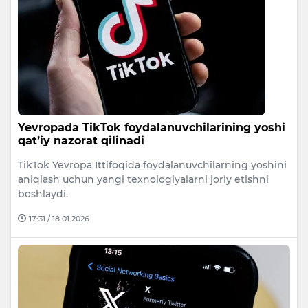
Yevropada TikTok foydalanuvchilarining yoshi
qat’iy nazorat qilinadi
TikTok Yevropa Ittifoqida foydalanuvchilarning yoshini
aniqlash uchun yangi texnologiyalarni joriy etishni
boshlaydi.
17:31 / 18.01.2026