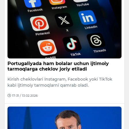
Portugaliyada ham bolalar uchun ijtimoiy
tarmoqlarga cheklov joriy etiladi
Kirish cheklovlari Instagram, Facebook yoki TikTok
kabi ijtimoiy tarmoqlarni qamrab oladi.
17:31 / 13.02.2026