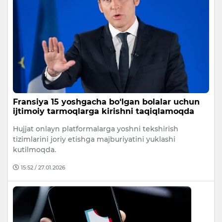
Fransiya 15 yoshgacha bo‘lgan bolalar uchun
ijtimoiy tarmoqlarga kirishni taqiqlamoqda
Hujjat onlayn platformalarga yoshni tekshirish
tizimlarini joriy etishga majburiyatini yuklashi
kutilmoqda.
15:52 / 27.01.2026