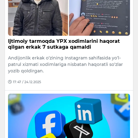
Ijtimoiy tarmoqda YPX xodimlarini haqorat
qilgan erkak 7 sutkaga qamaldi
Andijonlik erkak o‘zining Instagram sahifasida yo‘l-
patrul xizmati xodimlariga nisbatan haqoratli so‘zlar
yozib qoldirgan.
17:47 / 24.12.2025