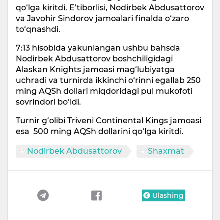
qo‘lga kiritdi. E’tiborlisi, Nodirbek Abdusattorov
va Javohir Sindorov jamoalari finalda o‘zaro
to‘qnashdi.
7:13 hisobida yakunlangan ushbu bahsda
Nodirbek Abdusattorov boshchiligidagi
Alaskan Knights jamoasi mag‘lubiyatga
uchradi va turnirda ikkinchi o‘rinni egallab 250
ming AQSh dollari miqdoridagi pul mukofoti
sovrindori bo‘ldi.
Turnir g‘olibi Triveni Continental Kings jamoasi
esa 500 ming AQSh dollarini qo‘lga kiritdi.
Nodirbek Abdusattorov
Shaxmat
Ulashing