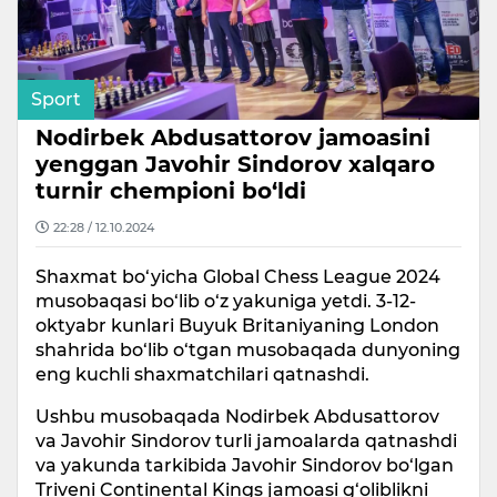
Sport
Nodirbek Abdusattorov jamoasini
yenggan Javohir Sindorov xalqaro
turnir chempioni bo‘ldi
22:28 / 12.10.2024
Shaxmat bo‘yicha Global Chess League 2024
musobaqasi bo‘lib o‘z yakuniga yetdi. 3-12-
oktyabr kunlari Buyuk Britaniyaning London
shahrida bo‘lib o‘tgan musobaqada dunyoning
eng kuchli shaxmatchilari qatnashdi.
Ushbu musobaqada Nodirbek Abdusattorov
va Javohir Sindorov turli jamoalarda qatnashdi
va yakunda tarkibida Javohir Sindorov bo‘lgan
Triveni Continental Kings jamoasi g‘oliblikni