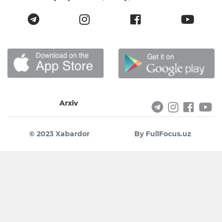
Arxiv
© 2023 Xabardor
By FullFocus.uz