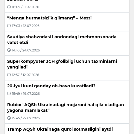
16:09 / 11.07.2026
“Menga hurmatsizlik qilmang” – Messi
17:03 / 12.07.2026
Saudiya shahzodasi Londondagi mehmonxonada
vafot etdi
14:10 / 24.07.2026
Superkompyuter JCH g‘olibligi uchun taxminlarni
yangiladi
12:57 / 12.07.2026
20-iyul kuni qanday ob-havo kuzatiladi?
15:49 / 19.07.2026
Rubio: “AQSh Ukrainadagi mojaroni hal qila oladigan
yagona mamlakat”
15:45 / 22.07.2026
Tramp AQSh Ukrainaga qurol sotmasligini aytdi