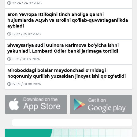
22:24 / 24.07.2026
Eron Yevropa Ittifoqini tinch aholiga qarshi
hujumlarda AQSh va Isroilni qo‘llab-quvvatlaganlikda
aybladi
12:27 / 25.07.2026
Shveysariya sudi Gulnora Karimova bo‘yicha ishni
yakunladi, Lombard Odier banki jarimaga tortildi
15:21 / 28.07.2026
Miroboddagi bolalar maydonchasi o‘rnidagi
noqonuniy qurilish yuzasidan jinoyat ishi qo‘zg‘atildi
17:59 / 01.08.2026