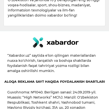
O‘zbekiston va jahonda ro‘y berayotgan eng so‘nggi
voqea-hodisalar, sport, shou-biznes, madaniyat,
informatsion texnologiyalar va ilm-fan
yangiliklaridan doimo xabardor bo‘ling!
“Xabardor.uz” saytida eʼlon qilingan materiallardan
nusxa ko‘chirish, tarqatish va boshqa shakllarda
foydalanish faqat tahririyat yozma roziligi bilan
amalga oshirilishi mumkin.
ALOQA
REKLAMA
SAYT HAQIDA
FOYDALANISH SHARTLARI
Guvohnoma: №1040. Berilgan sanasi: 24.09.2019-yil.
Muassis: “High Networks” MChJ. Manzil: O'zbekiston
Respublikasi, Toshkent shahri, Yashnobod tumani,
Mavlono Riyoziy ko'chasi, 31А uy, 20 xonadon