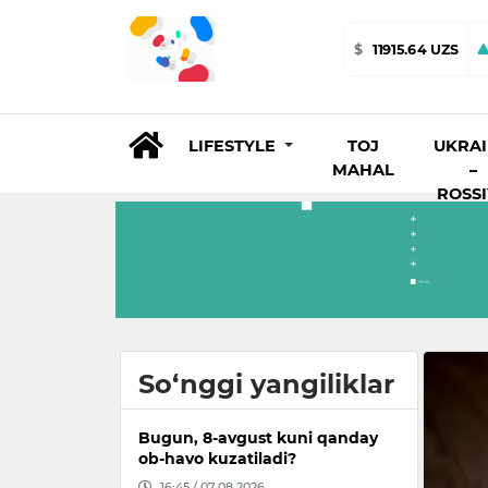
$
11915.64 UZS
LIFESTYLE
TOJ
UKRA
MAHAL
–
ROSS
So‘nggi yangiliklar
Bugun, 8-avgust kuni qanday
ob-havo kuzatiladi?
16:45 / 07.08.2026