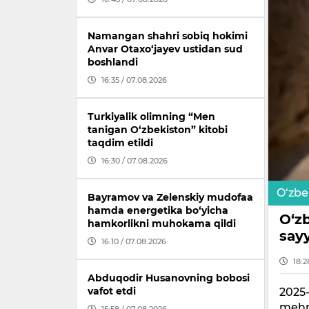
Namangan shahri sobiq hokimi
Anvar Otaxo‘jayev ustidan sud
boshlandi
16:35 / 07.08.2026
Turkiyalik olimning “Men
tanigan O‘zbekiston” kitobi
taqdim etildi
16:30 / 07.08.2026
O‘zbe
Bayramov va Zelenskiy mudofaa
hamda energetika bo‘yicha
O‘z
hamkorlikni muhokama qildi
say
16:10 / 07.08.2026
18:2
Abduqodir Husanovning bobosi
vafot etdi
2025-
mehmo
15:58 / 07.08.2026