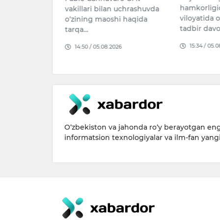
oyiga 20 m
hamkorligida Navoiy
n uchrashuvda
yaqin neft
viloyatida o‘tkazilgan tezkor
hi haqida
qilishni re
tadbir davomida y…
haqda Qirg‘
15:34 / 05.08.2026
026
14:37 / 05.
O‘zbekiston va jahonda ro‘y berayotgan eng 
informatsion texnologiyalar va ilm-fan yang