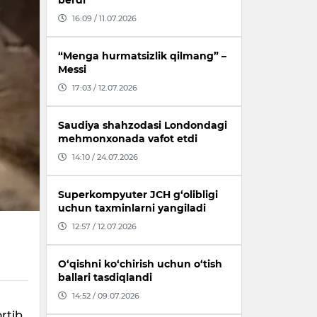
berdi
16:09 / 11.07.2026
“Menga hurmatsizlik qilmang” –
Messi
17:03 / 12.07.2026
Saudiya shahzodasi Londondagi
mehmonxonada vafot etdi
14:10 / 24.07.2026
Superkompyuter JCH g‘olibligi
uchun taxminlarni yangiladi
12:57 / 12.07.2026
O‘qishni ko‘chirish uchun o‘tish
ballari tasdiqlandi
14:52 / 09.07.2026
rtib