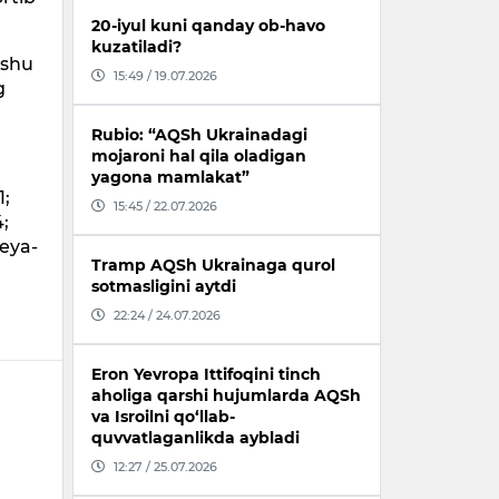
20-iyul kuni qanday ob-havo
kuzatiladi?
 shu
15:49 / 19.07.2026
g
Rubio: “AQSh Ukrainadagi
mojaroni hal qila oladigan
yagona mamlakat”
1;
15:45 / 22.07.2026
4;
reya-
Tramp AQSh Ukrainaga qurol
sotmasligini aytdi
22:24 / 24.07.2026
Eron Yevropa Ittifoqini tinch
aholiga qarshi hujumlarda AQSh
va Isroilni qo‘llab-
quvvatlaganlikda aybladi
12:27 / 25.07.2026