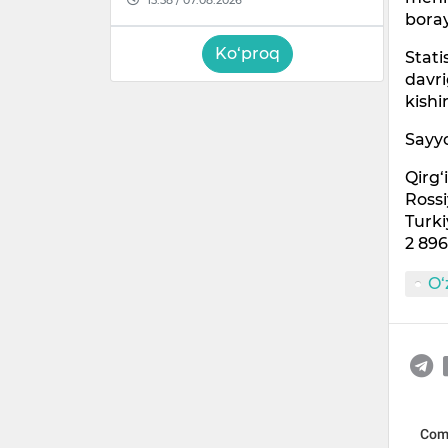
boray
Ko‘proq
Stati
davri
kishi
Sayyo
Qirg‘
Rossi
Turki
2 896
O‘