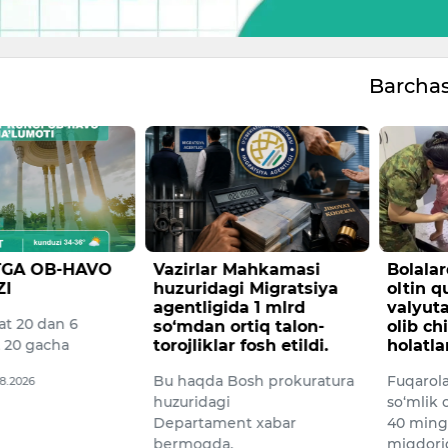
Barcha
 Mahkamasi
Bolalardan foydalanib
Konime
i Migratsiya
oltin quyma va
kilogr
da 1 mlrd
valyutani yashirincha
opiy o
rtiq talon-
olib chiqishga urinish
xorijli
 fosh etildi.
holatlari fosh etildi
Davlat x
osh prokuratura
Fuqarolardan biri 450 mln
Bojxona 
so‘mlik oltinni, boshqasi esa
hamkorl
nt xabar
40 ming AQSh dollar
viloyati
miqdoridagi banknotlarni
tadbir 