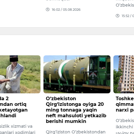
O‘zbekistondan yashirin…
08.2026
15:34 /
15:52 / 05.08.2026
ton
Toshkentda kvartiralar
Namang
tonga oyiga 20
qimmatlashdi, hovlilar
hokimi
naga yaqin
narxi pasaydi
Otaxo‘
uloti yetkazib
boshla
O‘zbekistonda 2026-yilning
mumkin
Jinoyat 
ikkinchi choragidan boshlab
on O‘zbekistondan
O‘zbeki
uy-joy narxlari indeksini