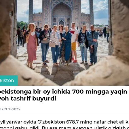
kiston
bekistonga bir oy ichida 700 mingga yaqin
yoh tashrif buyurdi
8 / 21.03.2025
yil yanvar oyida O‘zbekiston 678,7 ming nafar chet ellik
nni qabul qildi. Bu esa mamlakatga turistik qiziqish o