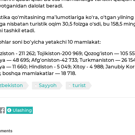
otganidan dalolat beradi.
stika qo‘mitasining ma’lumotlariga ko‘ra, o‘tgan yilning
ga nisbatan turistik oqim 30,5 foizga o‘sdi, bu 158,5 min
ni tashkil etadi.
hlar soni bo‘yicha yetakchi 10 mamlakat:
iziston - 211 262; Tojikiston-200 969; Qozog‘iston — 105 55
ya — 48 695; Afg‘oniston-42 733; Turkmaniston — 26 15
ya — 11 660; Hindiston - 5 049; Xitoy - 4 988; Janubiy Ko
; boshqa mamlakatlar — 18 718.
zbekiston
Sayyoh
turist
Ulashing