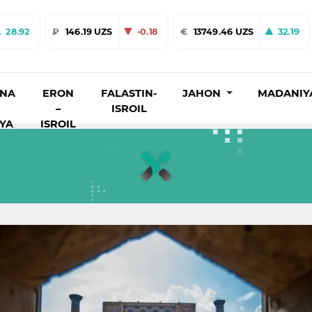
28.92
₽
146.19 UZS
-0.18
€
13749.46 UZS
32.19
INA
ERON
FALASTIN-
JAHON
MADANIY
–
ISROIL
IYA
ISROIL