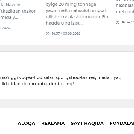
ing tonnaga
Namanga
hisoblashning yangi
 mahsuloti import
hokimi 
metodologiyasi joriy et…
jalashtirmoqda. Bu
yana be
16:34 / 06.08.2026
izist…
16:35 /
08.2026
so‘nggi voqea-hodisalar, sport, shou-biznes, madaniyat,
iliklaridan doimo xabardor bo‘ling!
ALOQA
REKLAMA
SAYT HAQIDA
FOYDALAN