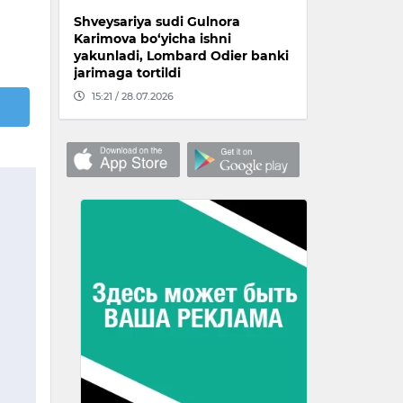
Shveysariya sudi Gulnora
Karimova bo‘yicha ishni
yakunladi, Lombard Odier banki
jarimaga tortildi
15:21 / 28.07.2026