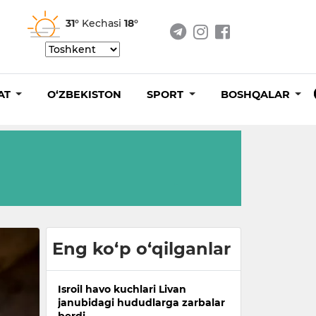
31°
Kechasi
18°
AT
O‘ZBEKISTON
SPORT
BOSHQALAR
Eng ko‘p o‘qilganlar
Isroil havo kuchlari Livan
janubidagi hududlarga zarbalar