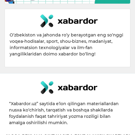
O‘zbekiston va jahonda ro‘y berayotgan eng so‘nggi
voqea-hodisalar, sport, shou-biznes, madaniyat,
informatsion texnologiyalar va ilm-fan
yangiliklaridan doimo xabardor bo‘ling!
“Xabardor.uz” saytida eʼlon qilingan materiallardan
nusxa ko‘chirish, tarqatish va boshqa shakllarda
foydalanish faqat tahririyat yozma roziligi bilan
amalga oshirilishi mumkin.