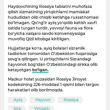
Haydovchining Rossiya tabiatni muhofaza
qilish xizmatining yirtqichlarni mamlakat
hududidan olib chiqib ketishga ruxsatnomasi
bo‘lmagan. Qo‘ng‘ir ayiq yo‘qolib ketish xavfi
ostida turgan turdir, yovvoyi fauna va flora
bo‘yicha xalqaro savdo konvensiyasiga
muvofiq Qizil kitobga kiritilgan.
Hujjatlarga ko‘ra, ayiq bolalari sizranlik
tadbirkor tomonidan O‘zbekiston fuqarosiga
sovg‘a qilingan. U yirtiqchilarni Sizrandagi
hayvonot bog‘idan O‘zbeistondagi sirkka olib
ketayotgan
bo‘lgan.
Mazkur holat yuzasidan Rossiya Jinoyat
kodeksining 226-moddasi 1-qismi bilan tergov
harakatlari olib borilmoqda.
Ayiq
Hayvon
Rossiya
Sirk
Yirtqich