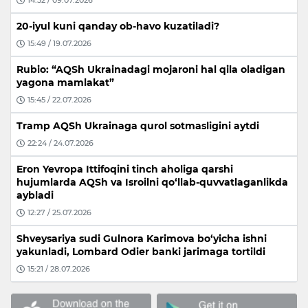
14:52 / 09.07.2026
20-iyul kuni qanday ob-havo kuzatiladi?
15:49 / 19.07.2026
Rubio: “AQSh Ukrainadagi mojaroni hal qila oladigan
yagona mamlakat”
15:45 / 22.07.2026
Tramp AQSh Ukrainaga qurol sotmasligini aytdi
22:24 / 24.07.2026
Eron Yevropa Ittifoqini tinch aholiga qarshi
hujumlarda AQSh va Isroilni qo‘llab-quvvatlaganlikda
aybladi
12:27 / 25.07.2026
Shveysariya sudi Gulnora Karimova bo‘yicha ishni
yakunladi, Lombard Odier banki jarimaga tortildi
15:21 / 28.07.2026