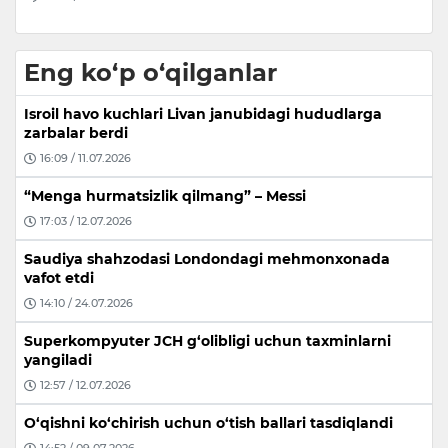
Eng ko‘p o‘qilganlar
Isroil havo kuchlari Livan janubidagi hududlarga
zarbalar berdi
16:09 / 11.07.2026
“Menga hurmatsizlik qilmang” – Messi
17:03 / 12.07.2026
Saudiya shahzodasi Londondagi mehmonxonada
vafot etdi
14:10 / 24.07.2026
Superkompyuter JCH g‘olibligi uchun taxminlarni
yangiladi
12:57 / 12.07.2026
O‘qishni ko‘chirish uchun o‘tish ballari tasdiqlandi