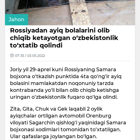
Jahon
Rossiyadan ayiq bolalarini olib
chiqib ketayotgan o‘zbekistonlik
to‘xtatib qolindi
07:35 / 03.05.2022
Joriy yil 29-aprel kuni Rossiyaning Samara
bojxona o‘tkazish punktida 4ta qo‘ng‘ir ayiq
bolasini mamlakatdan noqonuniy tarzda
kontrabanda yo‘li bilan olib chiqib ketishga
uringan o‘zbekistonlik fuqaro qo‘lga olindi.
Zita, Gita, Chuk va Gek laqabli 2 oylik
ayiqchalar ortilgan avtomobil Orenburg
viloyati Sagarchin qishlog‘i yaqinidagi Samara
bojxonasi xodimlari tomonidan to‘xtatilgan.
Ular qafaslarga joylangan bo‘lgan.