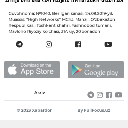
ALOQA
REKLAMA
SAYT HAQIDA
FOYDALANISH SHARTLARI
Guvohnoma: №1040. Berilgan sanasi: 24.09.2019-yil.
Muassis: “High Networks” MChJ. Manzil: O'zbekiston
Respublikasi, Toshkent shahri, Yashnobod tumani,
Mavlono Riyoziy ko'chasi, 31А uy, 20 xonadon
Arxiv
© 2023 Xabardor
By FullFocus.uz