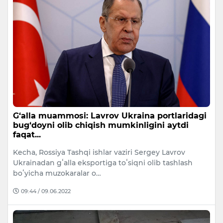
G‘alla muammosi: Lavrov Ukraina portlaridagi
bug‘doyni olib chiqish mumkinligini aytdi
faqat...
Kecha, Rossiya Tashqi ishlar vaziri Sergey Lavrov
Ukrainadan gʻalla eksportiga toʻsiqni olib tashlash
boʻyicha muzokaralar o…
09:44 / 09.06.2022