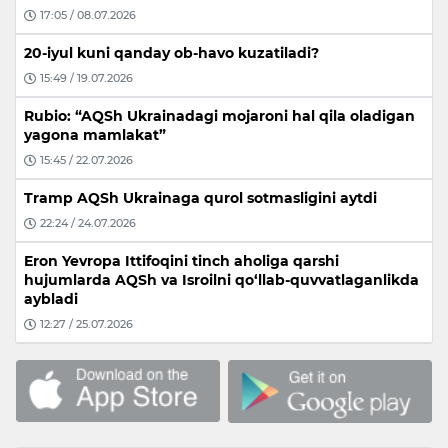
17:05 / 08.07.2026
20-iyul kuni qanday ob-havo kuzatiladi?
15:49 / 19.07.2026
Rubio: “AQSh Ukrainadagi mojaroni hal qila oladigan
yagona mamlakat”
15:45 / 22.07.2026
Tramp AQSh Ukrainaga qurol sotmasligini aytdi
22:24 / 24.07.2026
Eron Yevropa Ittifoqini tinch aholiga qarshi
hujumlarda AQSh va Isroilni qo‘llab-quvvatlaganlikda
aybladi
12:27 / 25.07.2026