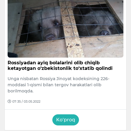
Rossiyadan ayiq bolalarini olib chiqib
ketayotgan o‘zbekistonlik to‘xtatib qolindi
Unga nisbatan Rossiya Jinoyat kodeksining 226-
moddasi 1-qismi bilan tergov harakatlari olib
borilmoqda.
07:35 / 03.05.2022
Ko‘proq