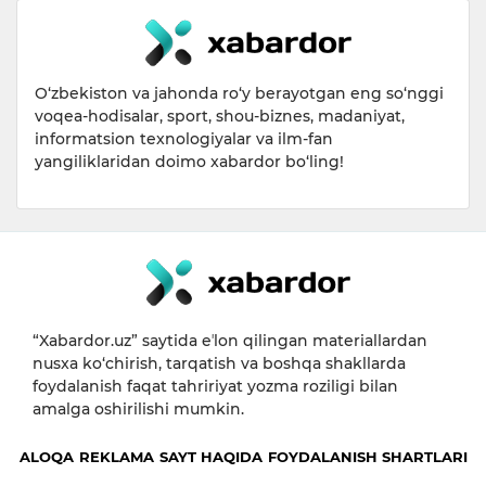
O‘zbekiston va jahonda ro‘y berayotgan eng so‘nggi
voqea-hodisalar, sport, shou-biznes, madaniyat,
informatsion texnologiyalar va ilm-fan
yangiliklaridan doimo xabardor bo‘ling!
“Xabardor.uz” saytida eʼlon qilingan materiallardan
nusxa ko‘chirish, tarqatish va boshqa shakllarda
foydalanish faqat tahririyat yozma roziligi bilan
amalga oshirilishi mumkin.
ALOQA
REKLAMA
SAYT HAQIDA
FOYDALANISH SHARTLARI