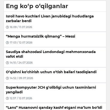
Eng ko‘p o‘qilganlar
Isroil havo kuchlari Livan janubidagi hududlarga
zarbalar berdi
16:09 / 11.07.2026
“Menga hurmatsizlik qilmang” – Messi
17:03 / 12.07.2026
Saudiya shahzodasi Londondagi mehmonxonada
vafot etdi
14:10 / 24.07.2026
O‘qishni ko‘chirish uchun o‘tish ballari tasdiqlandi
14:52 / 09.07.2026
Superkompyuter JCH g‘olibligi uchun taxminlarni
yangiladi
12:57 / 12.07.2026
“Lans” Husanovni qanday kashf etgani ma’lum bo‘ldi