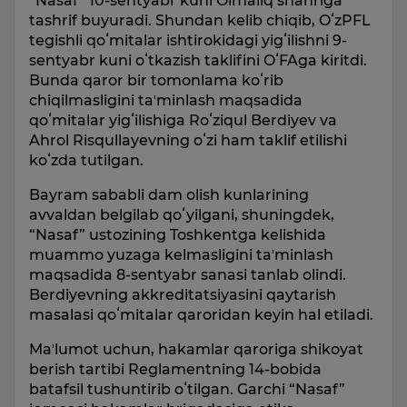
“Nasaf” 10-sentyabr kuni Olmaliq shahriga
tashrif buyuradi. Shundan kelib chiqib, OʻzPFL
tegishli qoʻmitalar ishtirokidagi yigʻilishni 9-
sentyabr kuni oʻtkazish taklifini OʻFAga kiritdi.
Bunda qaror bir tomonlama koʻrib
chiqilmasligini taʼminlash maqsadida
qoʻmitalar yigʻilishiga Roʻziqul Berdiyev va
Ahrol Risqullayevning oʻzi ham taklif etilishi
koʻzda tutilgan.
Bayram sababli dam olish kunlarining
avvaldan belgilab qoʻyilgani, shuningdek,
“Nasaf” ustozining Toshkentga kelishida
muammo yuzaga kelmasligini taʼminlash
maqsadida 8-sentyabr sanasi tanlab olindi.
Berdiyevning akkreditatsiyasini qaytarish
masalasi qoʻmitalar qaroridan keyin hal etiladi.
Maʼlumot uchun, hakamlar qaroriga shikoyat
berish tartibi Reglamentning 14-bobida
batafsil tushuntirib oʻtilgan. Garchi “Nasaf”