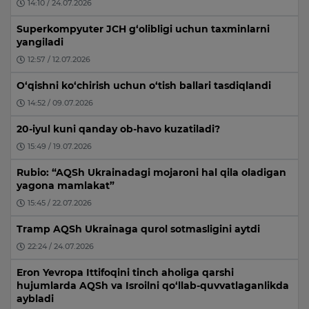
14:10 / 24.07.2026
Superkompyuter JCH g‘olibligi uchun taxminlarni
yangiladi
12:57 / 12.07.2026
O‘qishni ko‘chirish uchun o‘tish ballari tasdiqlandi
14:52 / 09.07.2026
20-iyul kuni qanday ob-havo kuzatiladi?
15:49 / 19.07.2026
Rubio: “AQSh Ukrainadagi mojaroni hal qila oladigan
yagona mamlakat”
15:45 / 22.07.2026
Tramp AQSh Ukrainaga qurol sotmasligini aytdi
22:24 / 24.07.2026
Eron Yevropa Ittifoqini tinch aholiga qarshi
hujumlarda AQSh va Isroilni qo‘llab-quvvatlaganlikda
aybladi