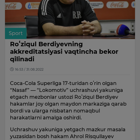
Sport
Roʻziqul Berdiyevning
akkreditatsiyasi vaqtincha bekor
qilinadi
16:53 / 31.08.2022
Coca-Cola Superliga 17-turidan oʻrin olgan
“Nasaf” — “Lokomotiv” uchrashuvi yakuniga
etgach mezbonlar ustozi Roʻziqul Berdiyev
hakamlar joy olgan maydon markaziga qarab
bordi va ularga nisbatan nomaqbul
harakatlarni amalga oshirdi.
Uchrashuv yakuniga yetgach mazkur masala
yuzasidan bosh hakam Ahrol Risqullayev