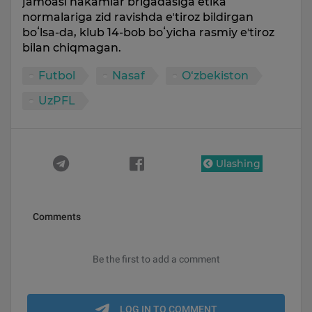
jamoasi hakamlar brigadasiga etika
normalariga zid ravishda eʼtiroz bildirgan
boʻlsa-da, klub 14-bob boʻyicha rasmiy eʼtiroz
bilan chiqmagan.
Futbol
Nasaf
O‘zbekiston
UzPFL
Ulashing