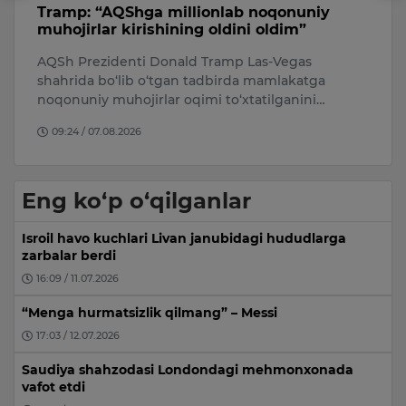
Tramp: “AQShga millionlab noqonuniy
S
muhojirlar kirishining oldini oldim”
O‘
ti
AQSh Prezidenti Donald Tramp Las-Vegas
O‘
shahrida bo‘lib o‘tgan tadbirda mamlakatga
90
noqonuniy muhojirlar oqimi to‘xtatilganini…
09:24 / 07.08.2026
Eng ko‘p o‘qilganlar
Isroil havo kuchlari Livan janubidagi hududlarga
zarbalar berdi
16:09 / 11.07.2026
“Menga hurmatsizlik qilmang” – Messi
17:03 / 12.07.2026
Saudiya shahzodasi Londondagi mehmonxonada
vafot etdi