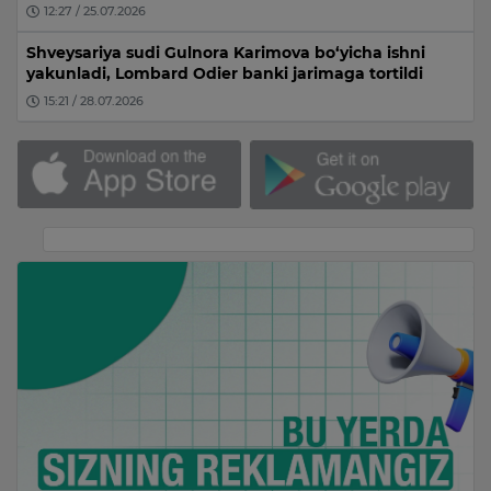
12:27 / 25.07.2026
Shveysariya sudi Gulnora Karimova bo‘yicha ishni
yakunladi, Lombard Odier banki jarimaga tortildi
15:21 / 28.07.2026