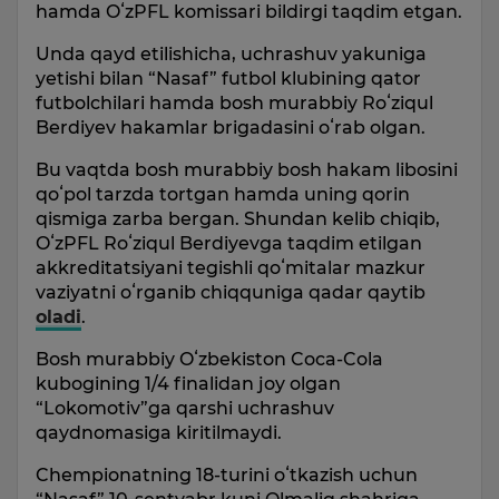
hamda OʻzPFL komissari bildirgi taqdim etgan.
Unda qayd etilishicha, uchrashuv yakuniga
yetishi bilan “Nasaf” futbol klubining qator
futbolchilari hamda bosh murabbiy Roʻziqul
Berdiyev hakamlar brigadasini oʻrab olgan.
Bu vaqtda bosh murabbiy bosh hakam libosini
qoʻpol tarzda tortgan hamda uning qorin
qismiga zarba bergan. Shundan kelib chiqib,
OʻzPFL Roʻziqul Berdiyevga taqdim etilgan
akkreditatsiyani tegishli qoʻmitalar mazkur
vaziyatni oʻrganib chiqquniga qadar qaytib
oladi
.
Bosh murabbiy Oʻzbekiston Coca-Cola
kubogining 1/4 finalidan joy olgan
“Lokomotiv”ga qarshi uchrashuv
qaydnomasiga kiritilmaydi.
Chempionatning 18-turini oʻtkazish uchun