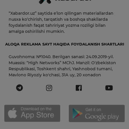
“Xabardor.uz” saytida eʼlon qilingan materiallardan
nusxa ko‘chirish, tarqatish va boshqa shakllarda
foydalanish faqat tahririyat yozma roziligi bilan
amalga oshirilishi mumkin.
ALOQA
REKLAMA
SAYT HAQIDA
FOYDALANISH SHARTLARI
Guvohnoma: №1040. Berilgan sanasi: 24.09.2019-yil.
Muassis: “High Networks” MChJ. Manzil: O'zbekiston
Respublikasi, Toshkent shahri, Yashnobod tumani,
Mavlono Riyoziy ko'chasi, 31А uy, 20 xonadon