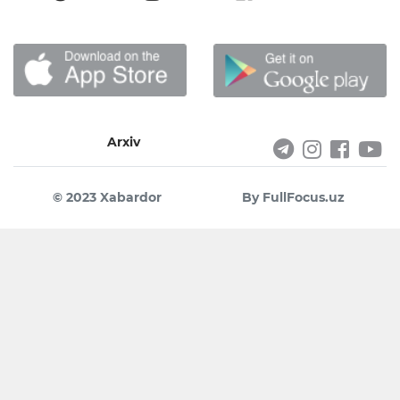
Arxiv
© 2023 Xabardor
By FullFocus.uz