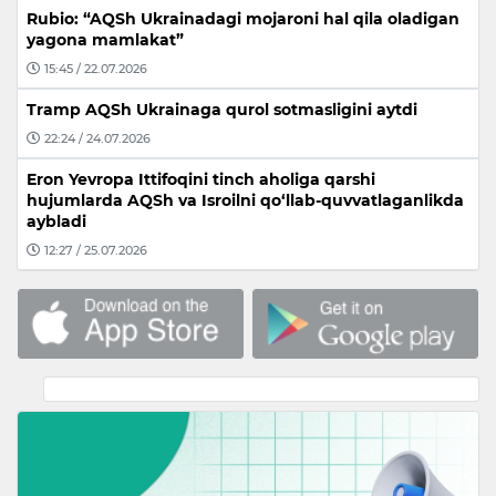
Rubio: “AQSh Ukrainadagi mojaroni hal qila oladigan
yagona mamlakat”
15:45 / 22.07.2026
Tramp AQSh Ukrainaga qurol sotmasligini aytdi
22:24 / 24.07.2026
Eron Yevropa Ittifoqini tinch aholiga qarshi
hujumlarda AQSh va Isroilni qo‘llab-quvvatlaganlikda
aybladi
12:27 / 25.07.2026