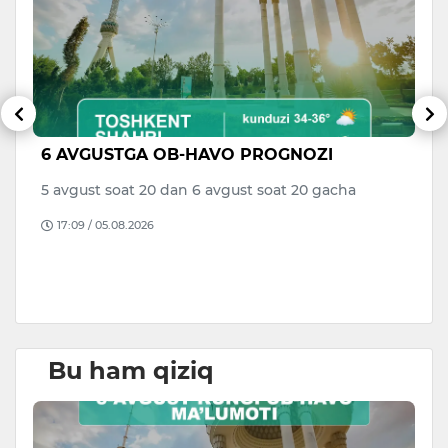
6 AVGUSTGA OB-HAVO PROGNOZI
V
di
a
5 avgust soat 20 dan 6 avgust soat 20 gacha
to
17:09 / 05.08.2026
B
D
Bu ham qiziq