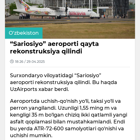
O‘zbekiston
“Sariosiyo” aeroporti qayta
rekonstruksiya qilindi
18:26 / 29.04.2025
Surxondaryo viloyatidagi “Sariosiyo”
aeroporti rekonstruksiya qilindi. Bu haqda
UzAirports xabar berdi.
Aeroportda uchish-qo'nish yo'li, taksi yo'li va
perron yangilandi. Uzunligi 1,55 ming m va
kengligi 35 m bo'lgan chiziq ikki qatlamli yangi
asfalt qoplamasi bilan mustahkamlandi. Endi
bu yerda ATR-72-600 samolyotlari qo'nishi va
uchishi mumkin.