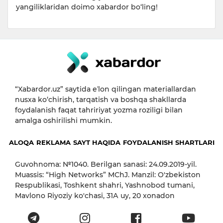
yangiliklaridan doimo xabardor bo‘ling!
“Xabardor.uz” saytida eʼlon qilingan materiallardan
nusxa ko‘chirish, tarqatish va boshqa shakllarda
foydalanish faqat tahririyat yozma roziligi bilan
amalga oshirilishi mumkin.
ALOQA
REKLAMA
SAYT HAQIDA
FOYDALANISH SHARTLARI
Guvohnoma: №1040. Berilgan sanasi: 24.09.2019-yil.
Muassis: “High Networks” MChJ. Manzil: O'zbekiston
Respublikasi, Toshkent shahri, Yashnobod tumani,
Mavlono Riyoziy ko'chasi, 31А uy, 20 xonadon