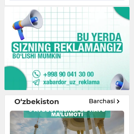
O‘zbekiston
Barchasi