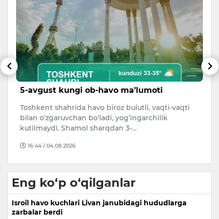
n
5-avgust kungi ob-havo ma’lumoti
H
i
Toshkent shahrida havo biroz bulutli, vaqti-vaqti
ng
H
bilan o‘zgaruvchan bo‘ladi, yog‘ingarchilik
ni
“T
kutilmaydi. Shamol sharqdan 3-…
Te
16:44 / 04.08.2026
Eng ko‘p o‘qilganlar
Isroil havo kuchlari Livan janubidagi hududlarga
zarbalar berdi