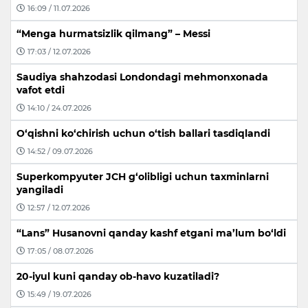
16:09 / 11.07.2026
“Menga hurmatsizlik qilmang” – Messi
17:03 / 12.07.2026
Saudiya shahzodasi Londondagi mehmonxonada
vafot etdi
14:10 / 24.07.2026
O‘qishni ko‘chirish uchun o‘tish ballari tasdiqlandi
14:52 / 09.07.2026
Superkompyuter JCH g‘olibligi uchun taxminlarni
yangiladi
12:57 / 12.07.2026
“Lans” Husanovni qanday kashf etgani ma’lum bo‘ldi
17:05 / 08.07.2026
20-iyul kuni qanday ob-havo kuzatiladi?
15:49 / 19.07.2026