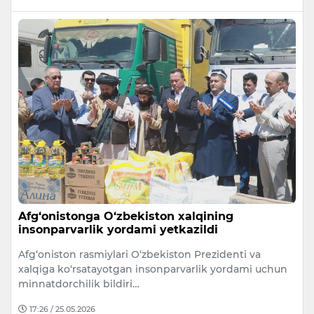
Afg‘onistonga O‘zbekiston xalqining
insonparvarlik yordami yetkazildi
Afg‘oniston rasmiylari O‘zbekiston Prezidenti va
xalqiga ko‘rsatayotgan insonparvarlik yordami uchun
minnatdorchilik bildiri…
17:26 / 25.05.2026