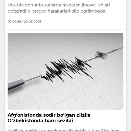
Hozirda qonunbuzarlarga nisbatan jinoyat ishlari
qo‘zg‘atilib, tergov harakatlari olib borilmoqda.
09:29 / 29.06.2026
Afg‘onistonda sodir bo‘lgan zilzila
O‘zbekistonda ham sezildi