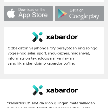
O‘zbekiston va jahonda ro‘y berayotgan eng so‘nggi
voqea-hodisalar, sport, shou-biznes, madaniyat,
informatsion texnologiyalar va ilm-fan
yangiliklaridan doimo xabardor bo‘ling!
“Xabardor.uz” saytida eʼlon qilingan materiallardan