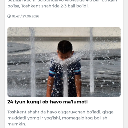
Sezilish kuchi: Surxondaryo viloyatida 4-5 ball bo‘lgan
bo‘lsa, Toshkent shahrida 2-3 ball bo‘ldi.
18:47 / 27.06.2026
24-iyun kungi ob-havo ma’lumoti
Toshkent shahrida havo o‘zgaruvchan bo‘ladi, qisqa
muddatli yomg‘ir yog‘ishi, momaqaldiroq bo‘lishi
mumkin.