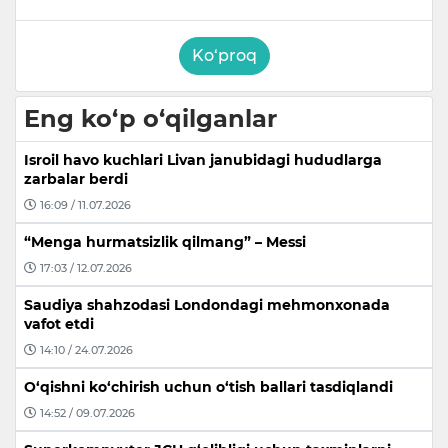
Ko‘proq
Eng ko‘p o‘qilganlar
Isroil havo kuchlari Livan janubidagi hududlarga
zarbalar berdi
16:09 / 11.07.2026
“Menga hurmatsizlik qilmang” – Messi
17:03 / 12.07.2026
Saudiya shahzodasi Londondagi mehmonxonada
vafot etdi
14:10 / 24.07.2026
O‘qishni ko‘chirish uchun o‘tish ballari tasdiqlandi
14:52 / 09.07.2026