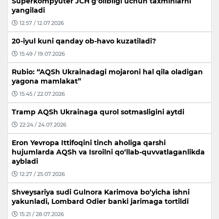
Superkompyuter JCH g‘olibligi uchun taxminlarni
yangiladi
12:57 / 12.07.2026
20-iyul kuni qanday ob-havo kuzatiladi?
15:49 / 19.07.2026
Rubio: “AQSh Ukrainadagi mojaroni hal qila oladigan
yagona mamlakat”
15:45 / 22.07.2026
Tramp AQSh Ukrainaga qurol sotmasligini aytdi
22:24 / 24.07.2026
Eron Yevropa Ittifoqini tinch aholiga qarshi
hujumlarda AQSh va Isroilni qo‘llab-quvvatlaganlikda
aybladi
12:27 / 25.07.2026
Shveysariya sudi Gulnora Karimova bo‘yicha ishni
yakunladi, Lombard Odier banki jarimaga tortildi
15:21 / 28.07.2026