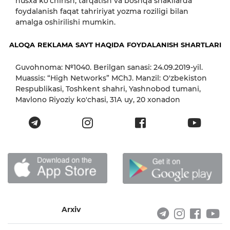
nusxa ko‘chirish, tarqatish va boshqa shakllarda
foydalanish faqat tahririyat yozma roziligi bilan
amalga oshirilishi mumkin.
ALOQA
REKLAMA
SAYT HAQIDA
FOYDALANISH SHARTLARI
Guvohnoma: №1040. Berilgan sanasi: 24.09.2019-yil.
Muassis: “High Networks” MChJ. Manzil: O'zbekiston
Respublikasi, Toshkent shahri, Yashnobod tumani,
Mavlono Riyoziy ko'chasi, 31А uy, 20 xonadon
Arxiv