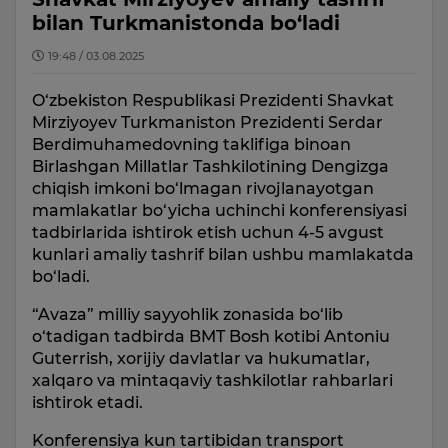
bilan Turkmanistonda bo‘ladi
19:48 / 03.08.2025
O‘zbekiston Respublikasi Prezidenti Shavkat
Mirziyoyev Turkmaniston Prezidenti Serdar
Berdimuhamedovning taklifiga binoan
Birlashgan Millatlar Tashkilotining Dengizga
chiqish imkoni bo‘lmagan rivojlanayotgan
mamlakatlar bo‘yicha uchinchi konferensiyasi
tadbirlarida ishtirok etish uchun 4-5 avgust
kunlari amaliy tashrif bilan ushbu mamlakatda
bo‘ladi.
“Avaza” milliy sayyohlik zonasida bo‘lib
o‘tadigan tadbirda BMT Bosh kotibi Antoniu
Guterrish, xorijiy davlatlar va hukumatlar,
xalqaro va mintaqaviy tashkilotlar rahbarlari
ishtirok etadi.
Konferensiya kun tartibidan transport