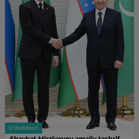
O‘zbekiston
Shavkat Mirziyoyev amaliy tashrif