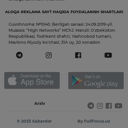
ALOQA
REKLAMA
SAYT HAQIDA
FOYDALANISH SHARTLARI
Guvohnoma: №1040. Berilgan sanasi: 24.09.2019-yil.
Muassis: “High Networks” MChJ. Manzil: O'zbekiston
Respublikasi, Toshkent shahri, Yashnobod tumani,
Mavlono Riyoziy ko'chasi, 31А uy, 20 xonadon
Arxiv
© 2023 Xabardor
By FullFocus.uz