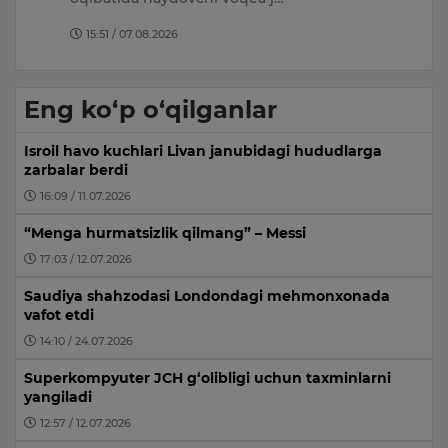
15:51 / 07.08.2026
Eng ko‘p o‘qilganlar
Isroil havo kuchlari Livan janubidagi hududlarga
zarbalar berdi
16:09 / 11.07.2026
“Menga hurmatsizlik qilmang” – Messi
17:03 / 12.07.2026
Saudiya shahzodasi Londondagi mehmonxonada
vafot etdi
14:10 / 24.07.2026
Superkompyuter JCH g‘olibligi uchun taxminlarni
yangiladi
12:57 / 12.07.2026