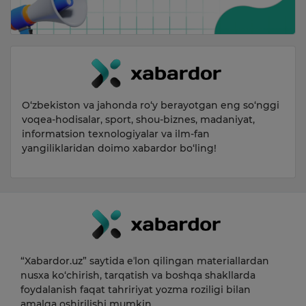
O‘zbekiston va jahonda ro‘y berayotgan eng so‘nggi
voqea-hodisalar, sport, shou-biznes, madaniyat,
informatsion texnologiyalar va ilm-fan
yangiliklaridan doimo xabardor bo‘ling!
“Xabardor.uz” saytida eʼlon qilingan materiallardan
nusxa ko‘chirish, tarqatish va boshqa shakllarda
foydalanish faqat tahririyat yozma roziligi bilan
amalga oshirilishi mumkin.