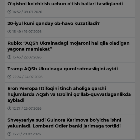
O‘qishni ko‘chirish uchun o‘tish ballari tasdiqlandi
14:52 / 09.07.2026
20-iyul kuni qanday ob-havo kuzatiladi?
15:49 / 19.07.2026
Rubio: “AQSh Ukrainadagi mojaroni hal qila oladigan
yagona mamlakat”
15:45 / 22.07.2026
Tramp AQSh Ukrainaga qurol sotmasligini aytdi
22:24 / 24.07.2026
Eron Yevropa Ittifoqini tinch aholiga qarshi
hujumlarda AQSh va Isroilni qo‘llab-quvvatlaganlikda
aybladi
12:27 / 25.07.2026
Shveysariya sudi Gulnora Karimova bo‘yicha ishni
yakunladi, Lombard Odier banki jarimaga tortildi
15:21 / 28.07.2026