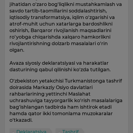
jihatidan o‘zaro bog‘liqlikni mustahkamlash va
savdo tartib-taomillarini soddalashtirish,
iqtisodiy transformatsiya, iqlim o‘zgarishi va
atrof-muhit uchun xatarlarga bardoshlikni
oshirish, Barqaror rivojlanish maqsadlarini
ro‘yobga chiqarishda xalqaro hamkorlikni
rivojlantirishning dolzarb masalalari o‘rin
olgan.
Avaza siyosiy deklaratsiyasi va harakatlar
dasturining qabul qilinishi ko‘zda tutilgan.
O‘zbekiston yetakchisi Turkmanistonga tashrif
doirasida Markaziy Osiyo davlatlari
rahbarlarining yettinchi Maslahat
uchrashuviga tayyorgarlik ko‘rish masalalariga
bag‘ishlangan tadbirda ham ishtirok etadi
hamda qator ikki tomonlama muzokaralar
o‘tkazadi.
Deklaratsiya
Tashrif