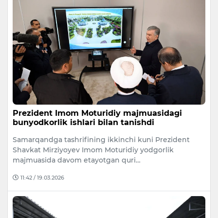
Prezident Imom Moturidiy majmuasidagi
bunyodkorlik ishlari bilan tanishdi
Samarqandga tashrifining ikkinchi kuni Prezident
Shavkat Mirziyoyev Imom Moturidiy yodgorlik
majmuasida davom etayotgan quri…
11:42 / 19.03.2026