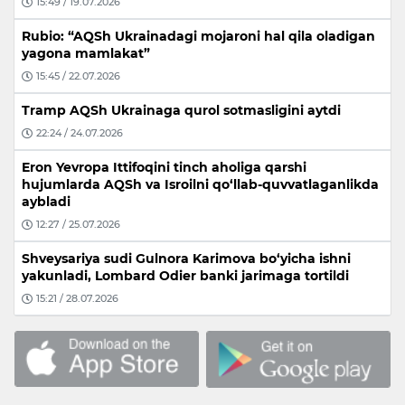
15:49 / 19.07.2026
Rubio: “AQSh Ukrainadagi mojaroni hal qila oladigan
yagona mamlakat”
15:45 / 22.07.2026
Tramp AQSh Ukrainaga qurol sotmasligini aytdi
22:24 / 24.07.2026
Eron Yevropa Ittifoqini tinch aholiga qarshi
hujumlarda AQSh va Isroilni qo‘llab-quvvatlaganlikda
aybladi
12:27 / 25.07.2026
Shveysariya sudi Gulnora Karimova bo‘yicha ishni
yakunladi, Lombard Odier banki jarimaga tortildi
15:21 / 28.07.2026