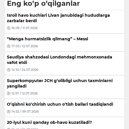
Eng ko‘p o‘qilganlar
Isroil havo kuchlari Livan janubidagi hududlarga
zarbalar berdi
16:09 / 11.07.2026
“Menga hurmatsizlik qilmang” – Messi
17:03 / 12.07.2026
Saudiya shahzodasi Londondagi mehmonxonada
vafot etdi
14:10 / 24.07.2026
Superkompyuter JCH g‘olibligi uchun taxminlarni
yangiladi
12:57 / 12.07.2026
O‘qishni ko‘chirish uchun o‘tish ballari tasdiqlandi
14:52 / 09.07.2026
20-iyul kuni qanday ob-havo kuzatiladi?