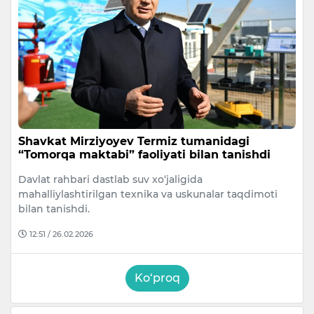
Shavkat Mirziyoyev Termiz tumanidagi
“Tomorqa maktabi” faoliyati bilan tanishdi
Davlat rahbari dastlab suv xo‘jaligida
mahalliylashtirilgan texnika va uskunalar taqdimoti
bilan tanishdi.
12:51 / 26.02.2026
Ko‘proq