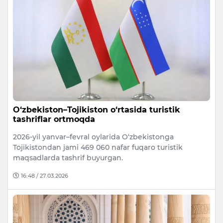
O‘zbekiston–Tojikiston o‘rtasida turistik
tashriflar ortmoqda
2026-yil yanvar–fevral oylarida O‘zbekistonga
Tojikistondan jami 469 060 nafar fuqaro turistik
maqsadlarda tashrif buyurgan.
16:48 / 27.03.2026