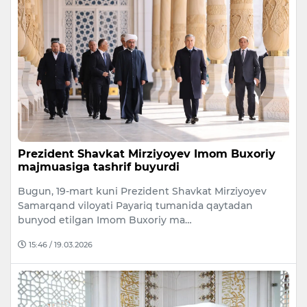
Prezident Shavkat Mirziyoyev Imom Buxoriy
majmuasiga tashrif buyurdi
Bugun, 19-mart kuni Prezident Shavkat Mirziyoyev
Samarqand viloyati Payariq tumanida qaytadan
bunyod etilgan Imom Buxoriy ma…
15:46 / 19.03.2026