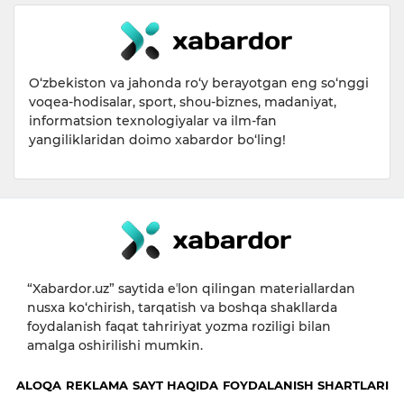
O‘zbekiston va jahonda ro‘y berayotgan eng so‘nggi
voqea-hodisalar, sport, shou-biznes, madaniyat,
informatsion texnologiyalar va ilm-fan
yangiliklaridan doimo xabardor bo‘ling!
“Xabardor.uz” saytida eʼlon qilingan materiallardan
nusxa ko‘chirish, tarqatish va boshqa shakllarda
foydalanish faqat tahririyat yozma roziligi bilan
amalga oshirilishi mumkin.
ALOQA
REKLAMA
SAYT HAQIDA
FOYDALANISH SHARTLARI