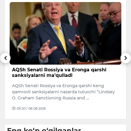
AQSh Senati Rossiya va Eronga qarshi
B
sanksiyalarni ma’qulladi
e
m
AQSh Senati Rossiya va Eronga qarshi keng
Uk
qamrovli sanksiyalarni nazarda tutuvchi “Lindsey
Oz
O. Graham Sanctioning Russia and …
q
09:20 / 08.08.2026
Eng ko‘p o‘qilganlar