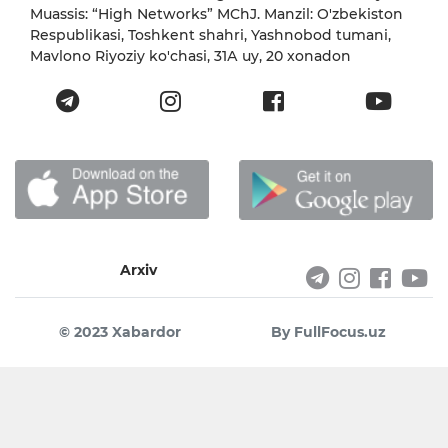
Muassis: “High Networks” MChJ. Manzil: O'zbekiston
Respublikasi, Toshkent shahri, Yashnobod tumani,
Mavlono Riyoziy ko'chasi, 31А uy, 20 xonadon
Arxiv
© 2023 Xabardor
By FullFocus.uz