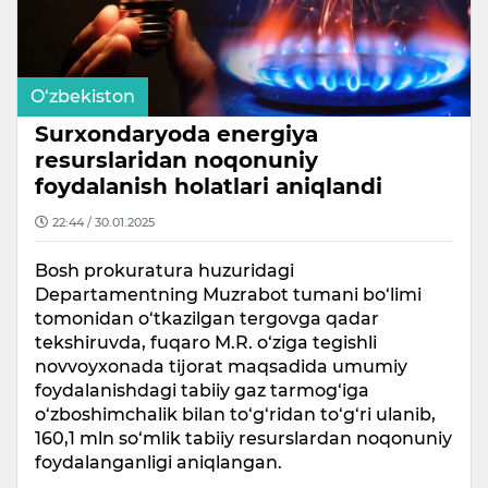
O‘zbekiston
Surxondaryoda energiya
resurslaridan noqonuniy
foydalanish holatlari aniqlandi
22:44 / 30.01.2025
Bosh prokuratura huzuridagi
Departamentning Muzrabot tumani bo‘limi
tomonidan o‘tkazilgan tergovga qadar
tekshiruvda, fuqaro M.R. o‘ziga tegishli
novvoyxonada tijorat maqsadida umumiy
foydalanishdagi tabiiy gaz tarmog‘iga
o‘zboshimchalik bilan to‘g‘ridan to‘g‘ri ulanib,
160,1 mln so‘mlik tabiiy resurslardan noqonuniy
foydalanganligi aniqlangan.