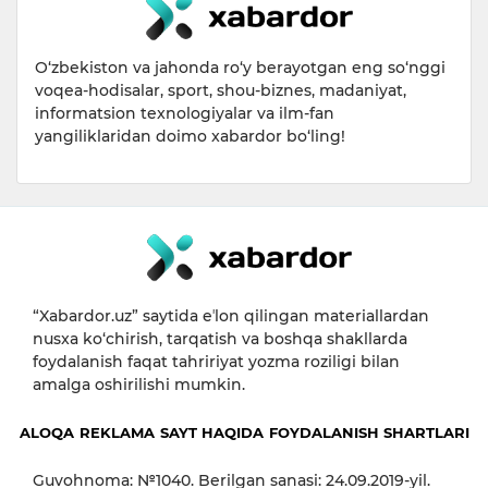
O‘zbekiston va jahonda ro‘y berayotgan eng so‘nggi
voqea-hodisalar, sport, shou-biznes, madaniyat,
informatsion texnologiyalar va ilm-fan
yangiliklaridan doimo xabardor bo‘ling!
“Xabardor.uz” saytida eʼlon qilingan materiallardan
nusxa ko‘chirish, tarqatish va boshqa shakllarda
foydalanish faqat tahririyat yozma roziligi bilan
amalga oshirilishi mumkin.
ALOQA
REKLAMA
SAYT HAQIDA
FOYDALANISH SHARTLARI
Guvohnoma: №1040. Berilgan sanasi: 24.09.2019-yil.