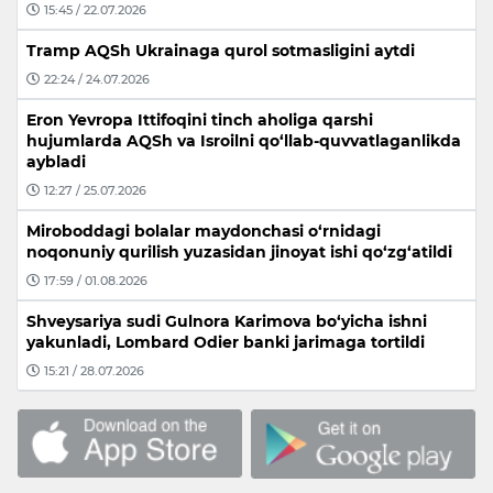
15:45 / 22.07.2026
Tramp AQSh Ukrainaga qurol sotmasligini aytdi
22:24 / 24.07.2026
Eron Yevropa Ittifoqini tinch aholiga qarshi
hujumlarda AQSh va Isroilni qo‘llab-quvvatlaganlikda
aybladi
12:27 / 25.07.2026
Miroboddagi bolalar maydonchasi o‘rnidagi
noqonuniy qurilish yuzasidan jinoyat ishi qo‘zg‘atildi
17:59 / 01.08.2026
Shveysariya sudi Gulnora Karimova bo‘yicha ishni
yakunladi, Lombard Odier banki jarimaga tortildi
15:21 / 28.07.2026