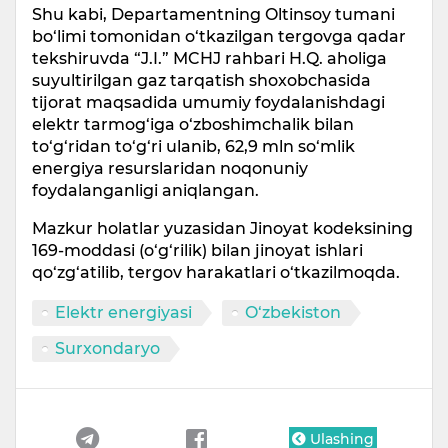
Shu kabi, Departamentning Oltinsoy tumani
bo‘limi tomonidan o‘tkazilgan tergovga qadar
tekshiruvda “J.I.” MCHJ rahbari H.Q. aholiga
suyultirilgan gaz tarqatish shoxobchasida
tijorat maqsadida umumiy foydalanishdagi
elektr tarmog‘iga o‘zboshimchalik bilan
to‘g‘ridan to‘g‘ri ulanib, 62,9 mln so‘mlik
energiya resurslaridan noqonuniy
foydalanganligi aniqlangan.
Mazkur holatlar yuzasidan Jinoyat kodeksining
169-moddasi (o‘g‘rilik) bilan jinoyat ishlari
qo‘zg‘atilib, tergov harakatlari o‘tkazilmoqda.
Elektr energiyasi
O‘zbekiston
Surxondaryo
Ulashing