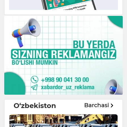
O‘zbekiston
Barchasi