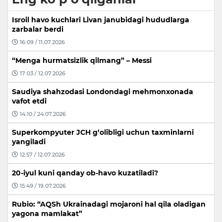
Isroil havo kuchlari Livan janubidagi hududlarga
zarbalar berdi
16:09 / 11.07.2026
“Menga hurmatsizlik qilmang” – Messi
17:03 / 12.07.2026
Saudiya shahzodasi Londondagi mehmonxonada
vafot etdi
14:10 / 24.07.2026
Superkompyuter JCH g‘olibligi uchun taxminlarni
yangiladi
12:57 / 12.07.2026
20-iyul kuni qanday ob-havo kuzatiladi?
15:49 / 19.07.2026
Rubio: “AQSh Ukrainadagi mojaroni hal qila oladigan
yagona mamlakat”