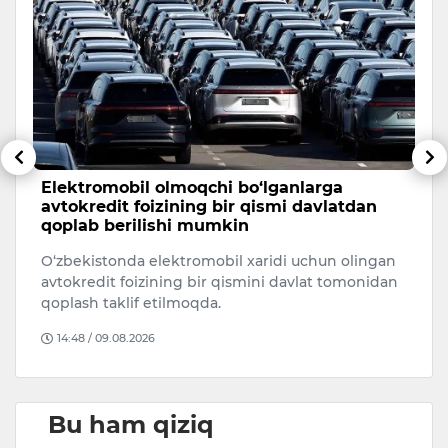
Elektromobil olmoqchi bo‘lganlarga
F
avtokredit foizining bir qismi davlatdan
t
qoplab berilishi mumkin
Fa
O‘zbekistonda elektromobil xaridi uchun olingan
da
bi
avtokredit foizining bir qismini davlat tomonidan
to
qoplash taklif etilmoqda.
14:48 / 09.08.2026
Bu ham qiziq