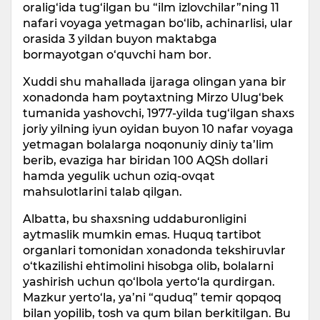
oralig‘ida tug‘ilgan bu “ilm izlovchilar”ning 11
nafari voyaga yetmagan bo‘lib, achinarlisi, ular
orasida 3 yildan buyon maktabga
bormayotgan o‘quvchi ham bor.
Xuddi shu mahallada ijaraga olingan yana bir
xonadonda ham poytaxtning Mirzo Ulug‘bek
tumanida yashovchi, 1977-yilda tug‘ilgan shaxs
joriy yilning iyun oyidan buyon 10 nafar voyaga
yetmagan bolalarga noqonuniy diniy ta’lim
berib, evaziga har biridan 100 AQSh dollari
hamda yegulik uchun oziq-ovqat
mahsulotlarini talab qilgan.
Albatta, bu shaxsning uddaburonligini
aytmaslik mumkin emas. Huquq tartibot
organlari tomonidan xonadonda tekshiruvlar
o‘tkazilishi ehtimolini hisobga olib, bolalarni
yashirish uchun qo‘lbola yerto‘la qurdirgan.
Mazkur yerto‘la, ya’ni “quduq” temir qopqoq
bilan yopilib, tosh va qum bilan berkitilgan. Bu