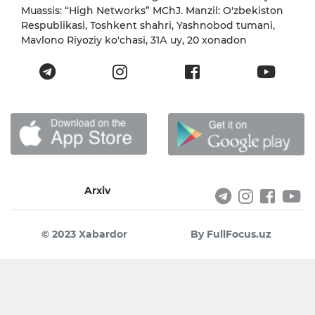
Muassis: “High Networks” MChJ. Manzil: O'zbekiston
Respublikasi, Toshkent shahri, Yashnobod tumani,
Mavlono Riyoziy ko'chasi, 31А uy, 20 xonadon
Arxiv
© 2023 Xabardor
By FullFocus.uz