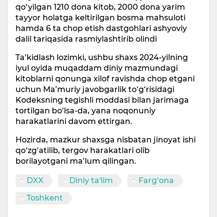
qo‘yilgan 1210 dona kitob, 2000 dona yarim
tayyor holatga keltirilgan bosma mahsuloti
hamda 6 ta chop etish dastgohlari ashyoviy
dalil tariqasida rasmiylashtirib olindi
Ta’kidlash lozimki, ushbu shaxs 2024-yilning
iyul oyida muqaddam diniy mazmundagi
kitoblarni qonunga xilof ravishda chop etgani
uchun Ma’muriy javobgarlik to‘g‘risidagi
Kodeksning tegishli moddasi bilan jarimaga
tortilgan bo‘lsa-da, yana noqonuniy
harakatlarini davom ettirgan.
Hozirda, mazkur shaxsga nisbatan jinoyat ishi
qo‘zg‘atilib, tergov harakatlari olib
borilayotgani ma’lum qilingan.
DXX
Diniy ta'lim
Farg‘ona
Toshkent