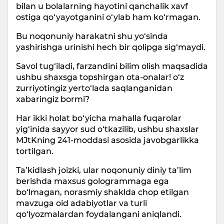
bilan u bolalarning hayotini qanchalik xavf
ostiga qo‘yayotganini o‘ylab ham ko‘rmagan.
Bu noqonuniy harakatni shu yo‘sinda
yashirishga urinishi hech bir qolipga sig‘maydi.
Savol tug‘iladi, farzandini bilim olish maqsadida
ushbu shaxsga topshirgan ota-onalar! o‘z
zurriyotingiz yerto‘lada saqlanganidan
xabaringiz bormi?
Har ikki holat bo‘yicha mahalla fuqarolar
yig‘inida sayyor sud o‘tkazilib, ushbu shaxslar
MJtKning 241-moddasi asosida javobgarlikka
tortilgan.
Ta’kidlash joizki, ular noqonuniy diniy ta’lim
berishda maxsus gologrammaga ega
bo‘lmagan, norasmiy shaklda chop etilgan
mavzuga oid adabiyotlar va turli
qo‘lyozmalardan foydalangani aniqlandi.