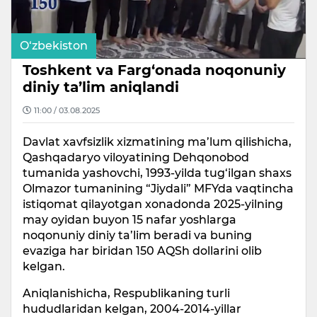
O‘zbekiston
Toshkent va Farg‘onada noqonuniy
diniy ta’lim aniqlandi
11:00 / 03.08.2025
Davlat xavfsizlik xizmatining ma’lum qilishicha,
Qashqadaryo viloyatining Dehqonobod
tumanida yashovchi, 1993-yilda tug‘ilgan shaxs
Olmazor tumanining “Jiydali” MFYda vaqtincha
istiqomat qilayotgan xonadonda 2025-yilning
may oyidan buyon 15 nafar yoshlarga
noqonuniy diniy ta’lim beradi va buning
evaziga har biridan 150 AQSh dollarini olib
kelgan.
Aniqlanishicha, Respublikaning turli
hududlaridan kelgan, 2004-2014-yillar