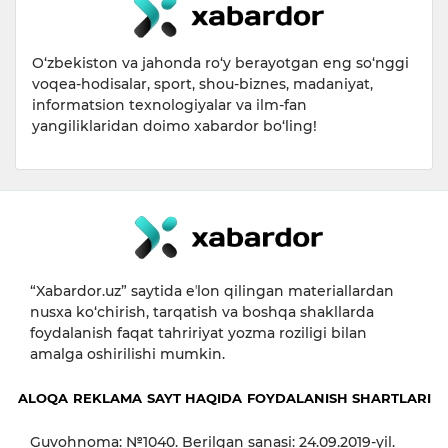
O‘zbekiston va jahonda ro‘y berayotgan eng so‘nggi
voqea-hodisalar, sport, shou-biznes, madaniyat,
informatsion texnologiyalar va ilm-fan
yangiliklaridan doimo xabardor bo‘ling!
“Xabardor.uz” saytida eʼlon qilingan materiallardan
nusxa ko‘chirish, tarqatish va boshqa shakllarda
foydalanish faqat tahririyat yozma roziligi bilan
amalga oshirilishi mumkin.
ALOQA
REKLAMA
SAYT HAQIDA
FOYDALANISH SHARTLARI
Guvohnoma: №1040. Berilgan sanasi: 24.09.2019-yil.