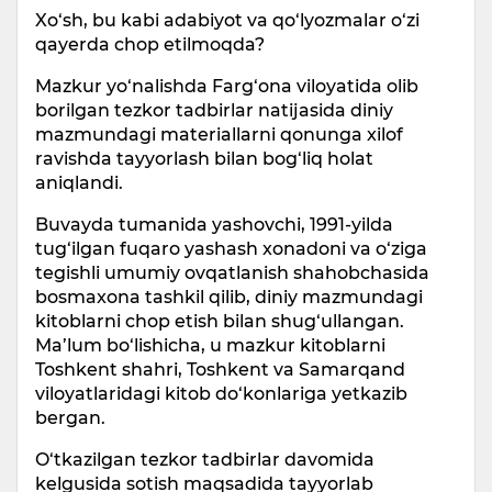
Xo‘sh, bu kabi adabiyot va qo‘lyozmalar o‘zi
qayerda chop etilmoqda?
Mazkur yo‘nalishda Farg‘ona viloyatida olib
borilgan tezkor tadbirlar natijasida diniy
mazmundagi materiallarni qonunga xilof
ravishda tayyorlash bilan bog‘liq holat
aniqlandi.
Buvayda tumanida yashovchi, 1991-yilda
tug‘ilgan fuqaro yashash xonadoni va o‘ziga
tegishli umumiy ovqatlanish shahobchasida
bosmaxona tashkil qilib, diniy mazmundagi
kitoblarni chop etish bilan shug‘ullangan.
Ma’lum bo‘lishicha, u mazkur kitoblarni
Toshkent shahri, Toshkent va Samarqand
viloyatlaridagi kitob do‘konlariga yetkazib
bergan.
O‘tkazilgan tezkor tadbirlar davomida
kelgusida sotish maqsadida tayyorlab