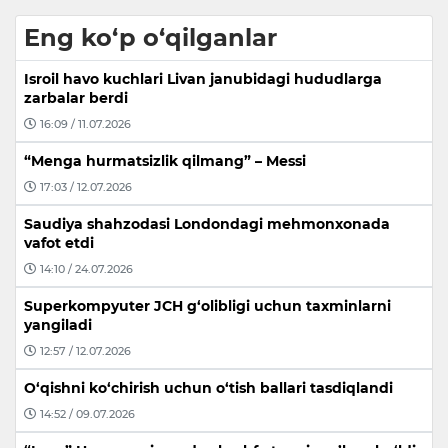
Eng ko‘p o‘qilganlar
Isroil havo kuchlari Livan janubidagi hududlarga
zarbalar berdi
16:09 / 11.07.2026
“Menga hurmatsizlik qilmang” – Messi
17:03 / 12.07.2026
Saudiya shahzodasi Londondagi mehmonxonada
vafot etdi
14:10 / 24.07.2026
Superkompyuter JCH g‘olibligi uchun taxminlarni
yangiladi
12:57 / 12.07.2026
O‘qishni ko‘chirish uchun o‘tish ballari tasdiqlandi
14:52 / 09.07.2026