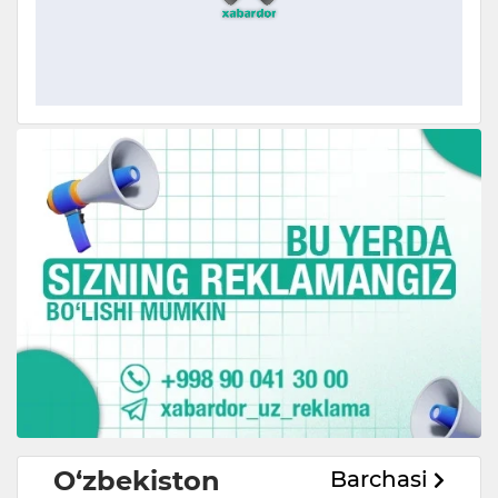
O‘zbekiston
Barchasi