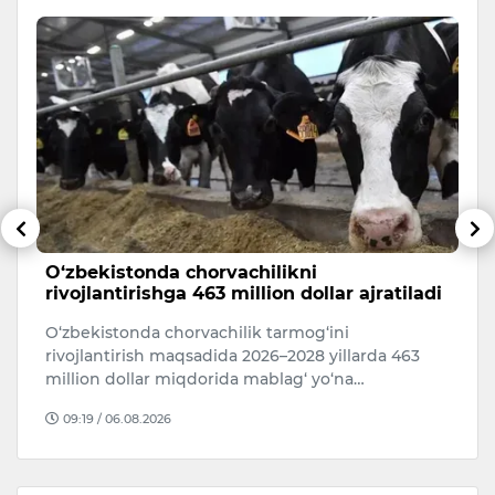
O‘zbekistonda chorvachilikni
6
rivojlantirishga 463 million dollar ajratiladi
5 
O‘zbekistonda chorvachilik tarmog‘ini
i
rivojlantirish maqsadida 2026–2028 yillarda 463
million dollar miqdorida mablag‘ yo‘na…
09:19 / 06.08.2026