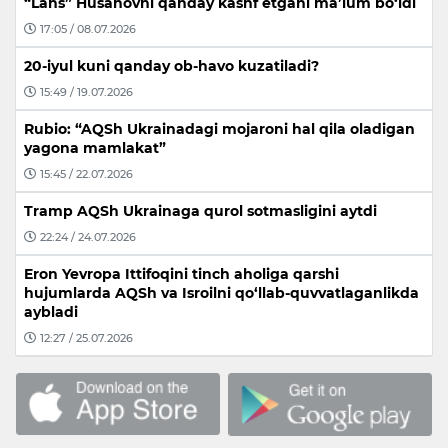
“Lans” Husanovni qanday kashf etgani ma’lum bo‘ldi
17:05 / 08.07.2026
20-iyul kuni qanday ob-havo kuzatiladi?
15:49 / 19.07.2026
Rubio: “AQSh Ukrainadagi mojaroni hal qila oladigan
yagona mamlakat”
15:45 / 22.07.2026
Tramp AQSh Ukrainaga qurol sotmasligini aytdi
22:24 / 24.07.2026
Eron Yevropa Ittifoqini tinch aholiga qarshi
hujumlarda AQSh va Isroilni qo‘llab-quvvatlaganlikda
aybladi
12:27 / 25.07.2026