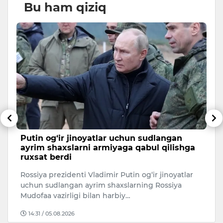
Bu ham qiziq
Putin og‘ir jinoyatlar uchun sudlangan
H
ayrim shaxslarni armiyaga qabul qilishga
i
ruxsat berdi
i
H
Rossiya prezidenti Vladimir Putin og‘ir jinoyatlar
an
“T
uchun sudlangan ayrim shaxslarning Rossiya
Te
Mudofaa vazirligi bilan harbiy…
14:31 / 05.08.2026