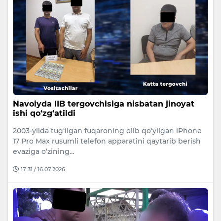
Navoiyda IIB tergovchisiga nisbatan jinoyat
ishi qo‘zg‘atildi
2003-yilda tug‘ilgan fuqaroning olib qo‘yilgan iPhone
17 Pro Max rusumli telefon apparatini qaytarib berish
evaziga o‘zining…
17:31 / 16.07.2026