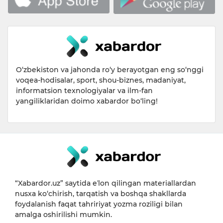
O‘zbekiston va jahonda ro‘y berayotgan eng so‘nggi
voqea-hodisalar, sport, shou-biznes, madaniyat,
informatsion texnologiyalar va ilm-fan
yangiliklaridan doimo xabardor bo‘ling!
“Xabardor.uz” saytida eʼlon qilingan materiallardan
nusxa ko‘chirish, tarqatish va boshqa shakllarda
foydalanish faqat tahririyat yozma roziligi bilan
amalga oshirilishi mumkin.