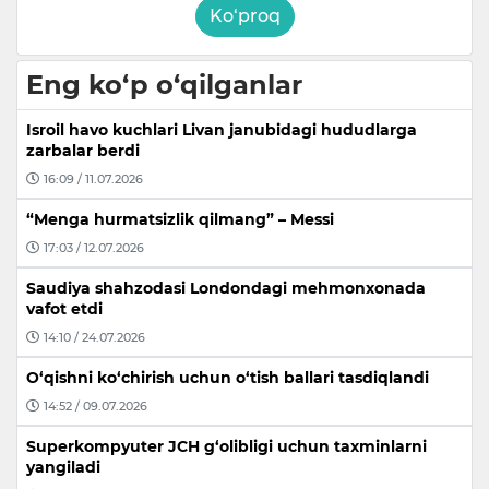
Ko‘proq
Eng ko‘p o‘qilganlar
Isroil havo kuchlari Livan janubidagi hududlarga
zarbalar berdi
16:09 / 11.07.2026
“Menga hurmatsizlik qilmang” – Messi
17:03 / 12.07.2026
Saudiya shahzodasi Londondagi mehmonxonada
vafot etdi
14:10 / 24.07.2026
O‘qishni ko‘chirish uchun o‘tish ballari tasdiqlandi
14:52 / 09.07.2026
Superkompyuter JCH g‘olibligi uchun taxminlarni
yangiladi