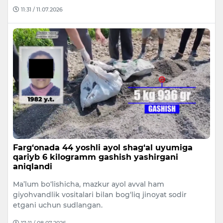
11:31 / 11.07.2026
Farg‘onada 44 yoshli ayol shag‘al uyumiga
qariyb 6 kilogramm gashish yashirgani
aniqlandi
Ma’lum bo‘lishicha, mazkur ayol avval ham
giyohvandlik vositalari bilan bog‘liq jinoyat sodir
etgani uchun sudlangan.
17:11 / 08.07.2026