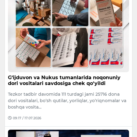
G‘ijduvon va Nukus tumanlarida noqonuniy
dori vositalari savdosiga chek qo‘yildi
Tezkor tadbir davomida 111 turdagi jami 25716 dona
dori vositalari, bo‘sh qutilar, yorliqlar, yo‘riqnomalar va
boshqa vosita…
09:17 / 17.07.2026