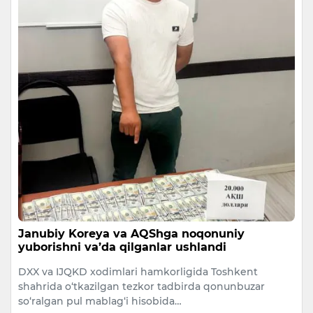
Janubiy Koreya va AQShga noqonuniy
yuborishni va’da qilganlar ushlandi
DXX va IJQKD xodimlari hamkorligida Toshkent
shahrida o‘tkazilgan tezkor tadbirda qonunbuzar
so‘ralgan pul mablag‘i hisobida…