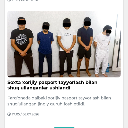
Soxta xorijiy pasport tayyorlash bilan
shug‘ullanganlar ushlandi
Farg‘onada qalbaki xorijiy pasport tayyorlash bilan
shug‘ullangan jinoiy guruh fosh etildi.
17:05 / 03.07.2026