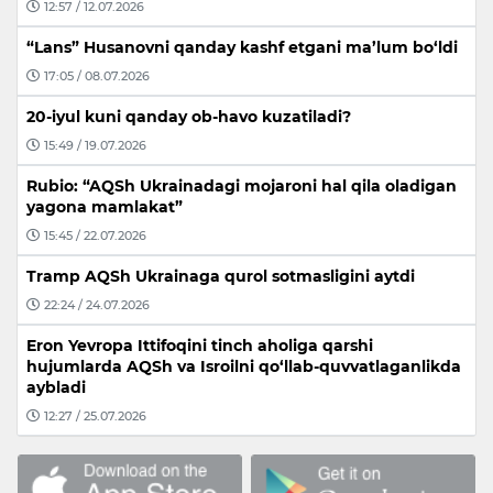
12:57 / 12.07.2026
“Lans” Husanovni qanday kashf etgani ma’lum bo‘ldi
17:05 / 08.07.2026
20-iyul kuni qanday ob-havo kuzatiladi?
15:49 / 19.07.2026
Rubio: “AQSh Ukrainadagi mojaroni hal qila oladigan
yagona mamlakat”
15:45 / 22.07.2026
Tramp AQSh Ukrainaga qurol sotmasligini aytdi
22:24 / 24.07.2026
Eron Yevropa Ittifoqini tinch aholiga qarshi
hujumlarda AQSh va Isroilni qo‘llab-quvvatlaganlikda
aybladi
12:27 / 25.07.2026