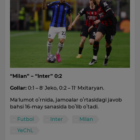
“Milan” – “Inter” 0:2
Gollar:
0:1 – 8ʼ Jeko, 0:2 – 11ʼ Mxitaryan.
Maʼlumot oʻrnida, jamoalar oʻrtasidagi javob
bahsi 16-may sanasida boʻlib oʻtadi.
Futbol
Inter
Milan
YeChL