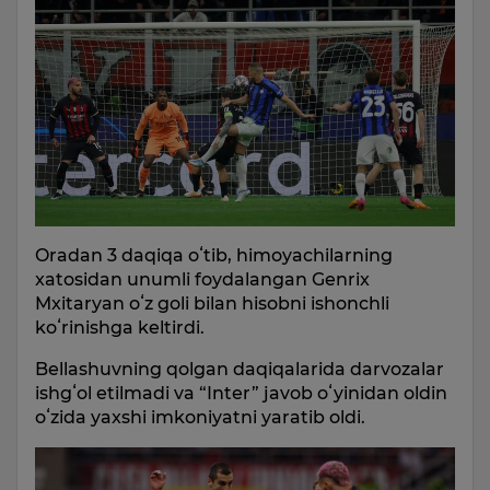
Oradan 3 daqiqa oʻtib, himoyachilarning
xatosidan unumli foydalangan Genrix
Mxitaryan oʻz goli bilan hisobni ishonchli
koʻrinishga keltirdi.
Bellashuvning qolgan daqiqalarida darvozalar
ishgʻol etilmadi va “Inter” javob oʻyinidan oldin
oʻzida yaxshi imkoniyatni yaratib oldi.