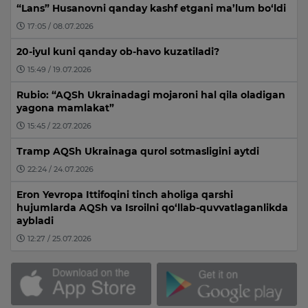
“Lans” Husanovni qanday kashf etgani ma’lum bo‘ldi
17:05 / 08.07.2026
20-iyul kuni qanday ob-havo kuzatiladi?
15:49 / 19.07.2026
Rubio: “AQSh Ukrainadagi mojaroni hal qila oladigan
yagona mamlakat”
15:45 / 22.07.2026
Tramp AQSh Ukrainaga qurol sotmasligini aytdi
22:24 / 24.07.2026
Eron Yevropa Ittifoqini tinch aholiga qarshi
hujumlarda AQSh va Isroilni qo‘llab-quvvatlaganlikda
aybladi
12:27 / 25.07.2026