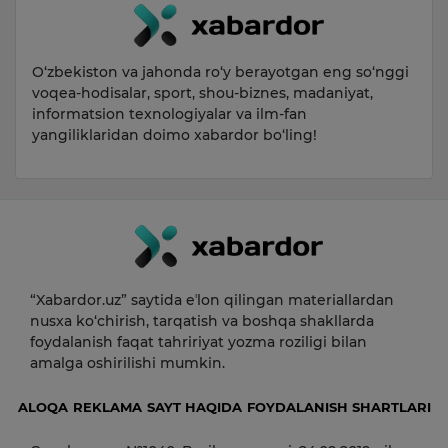
O‘zbekiston va jahonda ro‘y berayotgan eng so‘nggi
voqea-hodisalar, sport, shou-biznes, madaniyat,
informatsion texnologiyalar va ilm-fan
yangiliklaridan doimo xabardor bo‘ling!
“Xabardor.uz” saytida eʼlon qilingan materiallardan
nusxa ko‘chirish, tarqatish va boshqa shakllarda
foydalanish faqat tahririyat yozma roziligi bilan
amalga oshirilishi mumkin.
ALOQA
REKLAMA
SAYT HAQIDA
FOYDALANISH SHARTLARI