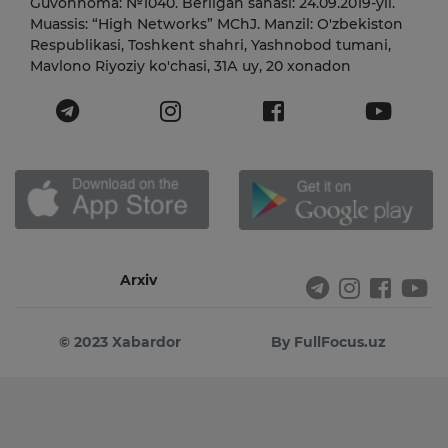
Guvohnoma: №1040. Berilgan sanasi: 24.09.2019-yil.
Muassis: “High Networks” MChJ. Manzil: O'zbekiston
Respublikasi, Toshkent shahri, Yashnobod tumani,
Mavlono Riyoziy ko'chasi, 31А uy, 20 xonadon
Arxiv
© 2023 Xabardor
By FullFocus.uz