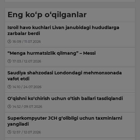
Eng ko‘p o‘qilganlar
Isroil havo kuchlari Livan janubidagi hududlarga
zarbalar berdi
16:09 / 11.07.2026
“Menga hurmatsizlik qilmang” – Messi
17:03 / 12.07.2026
Saudiya shahzodasi Londondagi mehmonxonada
vafot etdi
14:10 / 24.07.2026
O‘qishni ko‘chirish uchun o‘tish ballari tasdiqlandi
14:52 / 09.07.2026
Superkompyuter JCH g‘olibligi uchun taxminlarni
yangiladi
12:57 / 12.07.2026