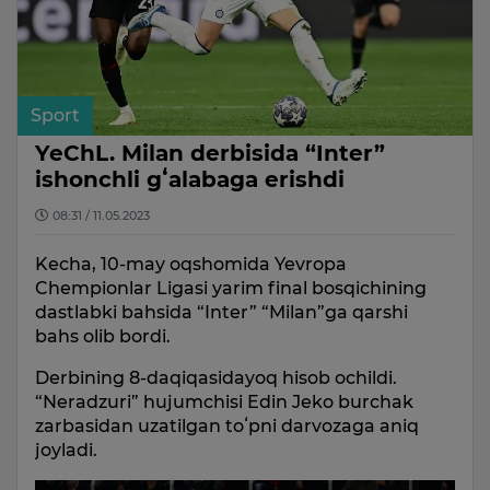
Sport
YeChL. Milan derbisida “Inter”
ishonchli gʻalabaga erishdi
08:31 / 11.05.2023
Kecha, 10-may oqshomida Yevropa
Chempionlar Ligasi yarim final bosqichining
dastlabki bahsida “Inter” “Milan”ga qarshi
bahs olib bordi.
Derbining 8-daqiqasidayoq hisob ochildi.
“Neradzuri” hujumchisi Edin Jeko burchak
zarbasidan uzatilgan toʻpni darvozaga aniq
joyladi.