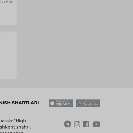
ikatsiya
14:31 / 05.08.2026
ilmas…
 04.08.2026
ISH SHARTLARI
uassis: “High
shkent shahri,