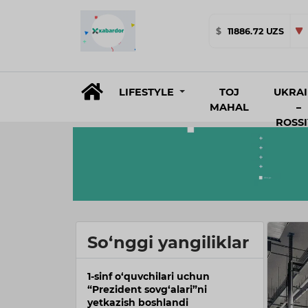
$
11886.72 UZS
LIFESTYLE
TOJ
UKRA
MAHAL
–
ROSS
So‘nggi yangiliklar
1-sinf o‘quvchilari uchun
“Prezident sovg‘alari”ni
yetkazish boshlandi