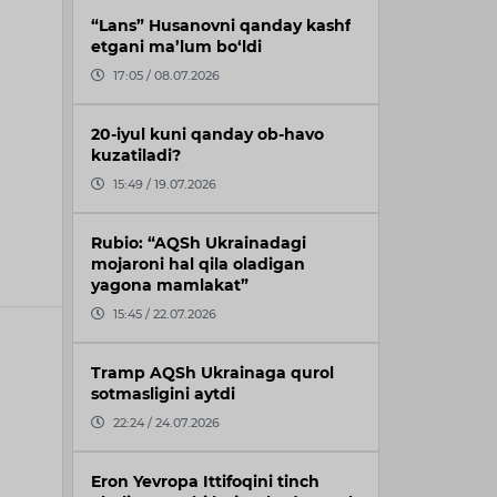
“Lans” Husanovni qanday kashf
etgani ma’lum bo‘ldi
17:05 / 08.07.2026
20-iyul kuni qanday ob-havo
kuzatiladi?
15:49 / 19.07.2026
Rubio: “AQSh Ukrainadagi
mojaroni hal qila oladigan
yagona mamlakat”
15:45 / 22.07.2026
Tramp AQSh Ukrainaga qurol
sotmasligini aytdi
22:24 / 24.07.2026
Eron Yevropa Ittifoqini tinch