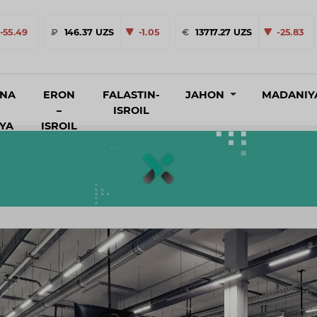
-55.49
₽
146.37 UZS
-1.05
€
13717.27 UZS
-25.83
INA
ERON
FALASTIN-
JAHON
MADANIY
–
ISROIL
IYA
ISROIL