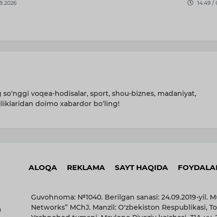
14:49 / 04.08.2026
kommun
infratuz
09:41 /
so‘nggi voqea-hodisalar, sport, shou-biznes, madaniyat,
iliklaridan doimo xabardor bo‘ling!
ALOQA
REKLAMA
SAYT HAQIDA
FOYDALAN
Guvohnoma: №1040. Berilgan sanasi: 24.09.2019-yil. M
Networks” MChJ. Manzil: O'zbekiston Respublikasi, To
a