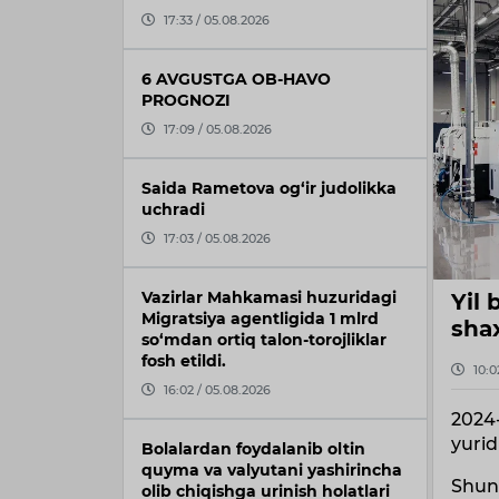
17:33 / 05.08.2026
6 AVGUSTGA OB-HAVO
PROGNOZI
17:09 / 05.08.2026
Saida Rametova og‘ir judolikka
uchradi
17:03 / 05.08.2026
Vazirlar Mahkamasi huzuridagi
Yil 
Migratsiya agentligida 1 mlrd
shax
so‘mdan ortiq talon-torojliklar
fosh etildi.
10:0
16:02 / 05.08.2026
2024-
yurid
Bolalardan foydalanib oltin
quyma va valyutani yashirincha
Shund
olib chiqishga urinish holatlari