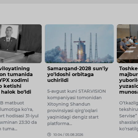
d-2028 sun'iy
Toshkentda o‘z uyidan
Shavk
 orbitaga
majburan chiqarilib
Prezid
yuborilganlar murojaati
Adminis
yuzasidan rasmiy
bilan 
uni STAR.VISION
munosabat bildirildi
olib bo
si tomonidan
bilan t
O‘tkazilgan tergovga qadar
 Shandun
Asosiy e
tekshiruvda “Mega Logistics
i qirg‘oqlari
joylarin
Servise” MCHJ mansabdor
dengiz start
qurilmal
shaxslari yuqorida
obodonla
ko‘rsatilgan manzilda yash…
muhandi
08.2026