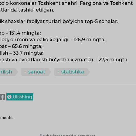
o‘p korxonalar Toshkent shahri, Farg‘ona va Toshkent
atlarida tashkil etilgan.
ik shaxslar faoliyat turlari bo‘yicha top-5 sohalar:
do – 151,4 mingta;
hloq, o‘rmon va baliq xo‘jaligi – 126,9 mingta;
oat – 65,6 mingta;
ilish – 33,7 mingta;
hash va ovqatlanish bo‘yicha xizmatlar – 27,5 mingta.
rilish
sanoat
statistika
Ulashing