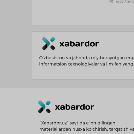
14:27 / 03.08.2026
O‘zbekiston va jahonda ro‘y berayotgan eng 
informatsion texnologiyalar va ilm-fan yang
“Xabardor.uz” saytida eʼlon qilingan
materiallardan nusxa ko‘chirish, tarqatish v