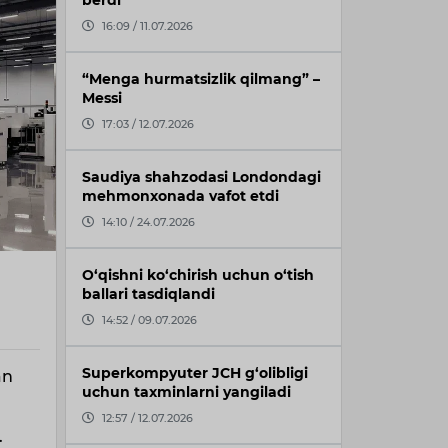
berdi
16:09 / 11.07.2026
“Menga hurmatsizlik qilmang” –
Messi
17:03 / 12.07.2026
Saudiya shahzodasi Londondagi
mehmonxonada vafot etdi
14:10 / 24.07.2026
O‘qishni ko‘chirish uchun o‘tish
ballari tasdiqlandi
14:52 / 09.07.2026
Superkompyuter JCH g‘olibligi
an
uchun taxminlarni yangiladi
12:57 / 12.07.2026
.