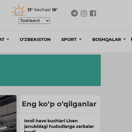
31°
Kechasi
18°
AT
O‘ZBEKISTON
SPORT
BOSHQALAR
Eng ko‘p o‘qilganlar
Isroil havo kuchlari Livan
janubidagi hududlarga zarbalar