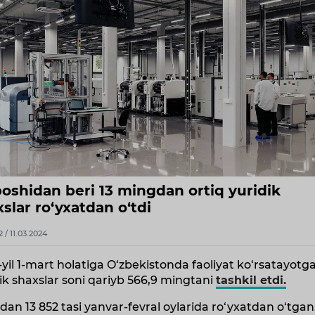
boshidan beri 13 mingdan ortiq yuridik
slar ro‘yxatdan o‘tdi
2 / 11.03.2024
yil 1-mart holatiga O‘zbekistonda faoliyat ko‘rsatayotg
ik shaxslar soni qariyb 566,9 mingtani
tashkil etdi.
an 13 852 tasi yanvar-fevral oylarida ro‘yxatdan o‘tgan