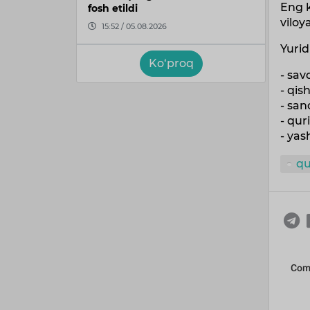
Eng k
fosh etildi
viloy
15:52 / 05.08.2026
Yurid
Ko‘proq
- sav
- qis
- san
- qur
- yas
qu