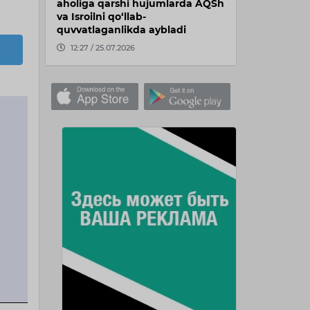
aholiga qarshi hujumlarda AQSh
va Isroilni qo‘llab-
quvvatlaganlikda aybladi
12:27 / 25.07.2026