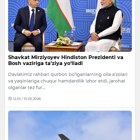
Shavkat Mirziyoyev Hindiston Prezidenti va
Bosh vaziriga ta’ziya yo‘lladi
Davlatimiz rahbari qurbon bo‘lganlarning oila a’zolari
va yaqinlariga chuqur hamdardlik izhor etdi, jarohat
olganlar tez fur…
12:01 / 15.05.2026