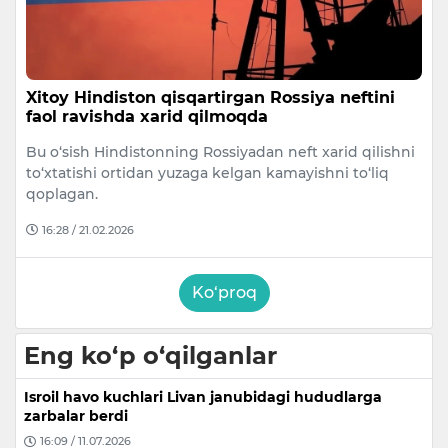
Xitoy Hindiston qisqartirgan Rossiya neftini
faol ravishda xarid qilmoqda
Bu o‘sish Hindistonning Rossiyadan neft xarid qilishni
to‘xtatishi ortidan yuzaga kelgan kamayishni to‘liq
qoplagan.
16:28 / 21.02.2026
Ko‘proq
Eng ko‘p o‘qilganlar
Isroil havo kuchlari Livan janubidagi hududlarga
zarbalar berdi
16:09 / 11.07.2026