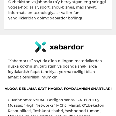
O‘zbekiston va jahonda ro‘y berayotgan eng so‘nggi
voqea-hodisalar, sport, shou-biznes, madaniyat,
informatsion texnologiyalar va ilm-fan
yangiliklaridan doimo xabardor bo‘ling!
“Xabardor.uz” saytida eʼlon qilingan materiallardan
nusxa ko‘chirish, tarqatish va boshqa shakllarda
foydalanish faqat tahririyat yozma roziligi bilan
amalga oshirilishi mumkin.
ALOQA
REKLAMA
SAYT HAQIDA
FOYDALANISH SHARTLARI
Guvohnoma: №1040. Berilgan sanasi: 24.09.2019-yil.
Muassis: “High Networks” MChJ. Manzil: O'zbekiston
Respublikasi, Toshkent shahri, Yashnobod tumani,