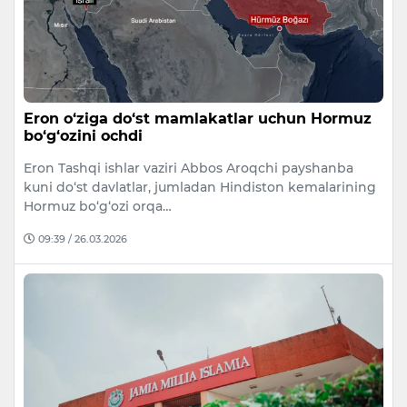
Eron o‘ziga do‘st mamlakatlar uchun Hormuz
bo‘g‘ozini ochdi
Eron Tashqi ishlar vaziri Abbos Aroqchi payshanba
kuni do‘st davlatlar, jumladan Hindiston kemalarining
Hormuz bo‘g‘ozi orqa…
09:39 / 26.03.2026