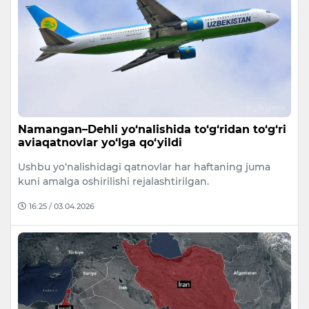
Namangan–Dehli yo‘nalishida to‘g‘ridan to‘g‘ri
aviaqatnovlar yo‘lga qo‘yildi
Ushbu yo‘nalishidagi qatnovlar har haftaning juma
kuni amalga oshirilishi rejalashtirilgan.
16:25 / 03.04.2026