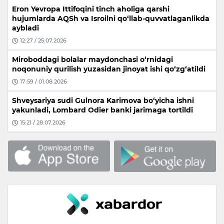
Eron Yevropa Ittifoqini tinch aholiga qarshi
hujumlarda AQSh va Isroilni qo‘llab-quvvatlaganlikda
aybladi
12:27 / 25.07.2026
Miroboddagi bolalar maydonchasi o‘rnidagi
noqonuniy qurilish yuzasidan jinoyat ishi qo‘zg‘atildi
17:59 / 01.08.2026
Shveysariya sudi Gulnora Karimova bo‘yicha ishni
yakunladi, Lombard Odier banki jarimaga tortildi
15:21 / 28.07.2026