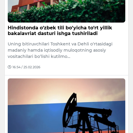
Hindistonda o‘zbek tili bo‘yicha to‘rt yillik
bakalavriat dasturi ishga tushiriladi
Uning bitiruvchilari Toshkent va Dehli o‘rtasidagi
madaniy hamda iqtisodiy muloqotning asosiy
vositachilari bo‘lishi kutilmo…
16:54 / 25.02.2026