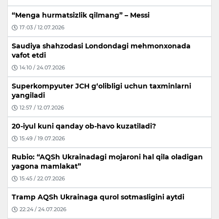
“Menga hurmatsizlik qilmang” – Messi
17:03 / 12.07.2026
Saudiya shahzodasi Londondagi mehmonxonada
vafot etdi
14:10 / 24.07.2026
Superkompyuter JCH g‘olibligi uchun taxminlarni
yangiladi
12:57 / 12.07.2026
20-iyul kuni qanday ob-havo kuzatiladi?
15:49 / 19.07.2026
Rubio: “AQSh Ukrainadagi mojaroni hal qila oladigan
yagona mamlakat”
15:45 / 22.07.2026
Tramp AQSh Ukrainaga qurol sotmasligini aytdi
22:24 / 24.07.2026