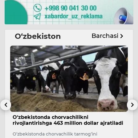
O‘zbekiston
Barchasi
O‘zbekistonda chorvachilikni
6
rivojlantirishga 463 million dollar ajratiladi
5 
O‘zbekistonda chorvachilik tarmog‘ini