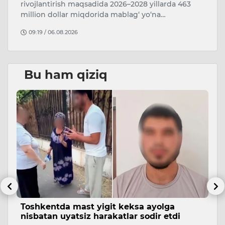
i
rivojlantirish maqsadida 2026–2028 yillarda 463
million dollar miqdorida mablag‘ yo‘na…
09:19 / 06.08.2026
Bu ham qiziq
Toshkentda mast yigit keksa ayolga
T
nisbatan uyatsiz harakatlar sodir etdi
h