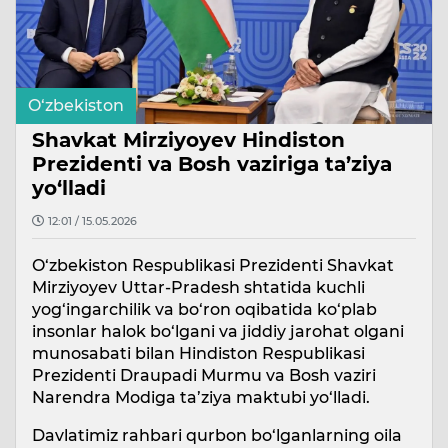
O‘zbekiston
Shavkat Mirziyoyev Hindiston
Prezidenti va Bosh vaziriga ta’ziya
yo‘lladi
12:01 / 15.05.2026
O‘zbekiston Respublikasi Prezidenti Shavkat
Mirziyoyev Uttar-Pradesh shtatida kuchli
yog‘ingarchilik va bo‘ron oqibatida ko‘plab
insonlar halok bo‘lgani va jiddiy jarohat olgani
munosabati bilan Hindiston Respublikasi
Prezidenti Draupadi Murmu va Bosh vaziri
Narendra Modiga ta’ziya maktubi yo‘lladi.
Davlatimiz rahbari qurbon bo‘lganlarning oila