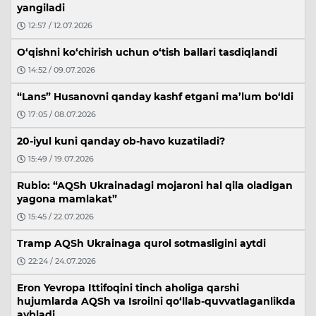
yangiladi
12:57 / 12.07.2026
O‘qishni ko‘chirish uchun o‘tish ballari tasdiqlandi
14:52 / 09.07.2026
“Lans” Husanovni qanday kashf etgani ma’lum bo‘ldi
17:05 / 08.07.2026
20-iyul kuni qanday ob-havo kuzatiladi?
15:49 / 19.07.2026
Rubio: “AQSh Ukrainadagi mojaroni hal qila oladigan
yagona mamlakat”
15:45 / 22.07.2026
Tramp AQSh Ukrainaga qurol sotmasligini aytdi
22:24 / 24.07.2026
Eron Yevropa Ittifoqini tinch aholiga qarshi
hujumlarda AQSh va Isroilni qo‘llab-quvvatlaganlikda
aybladi