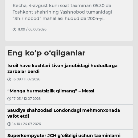
Kecha, 4-avgust kuni soat taxminan 05:30 da
O
Toshkent shahrining Yashnobod tumanidagi
bo
“Shirinobod” mahallasi hududida 2004-yi…
ya
11:09 / 05.08.2026
Eng ko‘p o‘qilganlar
Isroil havo kuchlari Livan janubidagi hududlarga
zarbalar berdi
16:09 / 11.07.2026
“Menga hurmatsizlik qilmang” – Messi
17:03 / 12.07.2026
Saudiya shahzodasi Londondagi mehmonxonada
vafot etdi
14:10 / 24.07.2026
Superkompyuter JCH g‘olibligi uchun taxminlarni