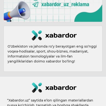
O‘zbekiston va jahonda ro‘y berayotgan eng so‘nggi
voqea-hodisalar, sport, shou-biznes, madaniyat,
informatsion texnologiyalar va ilm-fan
yangiliklaridan doimo xabardor bo‘ling!
“Xabardor.uz” saytida eʼlon qilingan materiallardan
nusxa ko‘chirish, tarqatish va boshqa shakllarda