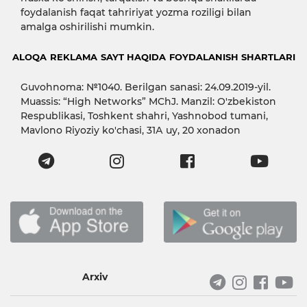
foydalanish faqat tahririyat yozma roziligi bilan
amalga oshirilishi mumkin.
ALOQA
REKLAMA
SAYT HAQIDA
FOYDALANISH SHARTLARI
Guvohnoma: №1040. Berilgan sanasi: 24.09.2019-yil.
Muassis: “High Networks” MChJ. Manzil: O'zbekiston
Respublikasi, Toshkent shahri, Yashnobod tumani,
Mavlono Riyoziy ko'chasi, 31А uy, 20 xonadon
Arxiv