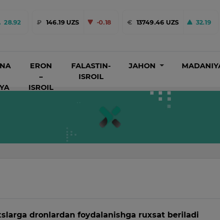
28.92
₽
146.19 UZS
-0.18
€
13749.46 UZS
32.19
INA
ERON
FALASTIN-
JAHON
MADANIY
–
ISROIL
IYA
ISROIL
xslarga dronlardan foydalanishga ruxsat beriladi