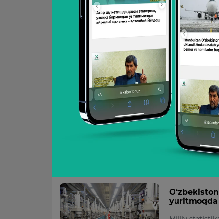
O‘zbekistond
yuritmoqda
Milliy statist
O‘zbekistonda
09:21 / 08.01.2
Chet ellik 
Milliy statist
O‘zbekistonda 
15:46 / 21.12.20
O‘zbekiston
yuritmoqda
Milliy statist