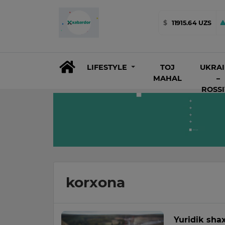
$
11915.64 UZS
LIFESTYLE
TOJ
UKRA
MAHAL
–
ROSS
korxona
Yuridik sha