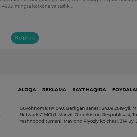
 465,9 mingta korxona va tashk…
5
Ko‘proq
ALOQA
REKLAMA
SAYT HAQIDA
FOYDALAN
Guvohnoma: №1040. Berilgan sanasi: 24.09.2019-yil. M
Networks” MChJ. Manzil: O'zbekiston Respublikasi, To
a
Yashnobod tumani, Mavlono Riyoziy ko'chasi, 31А uy,