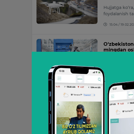
Hujjatga ko‘ra
foydalanish tar
15:04 / 19.02.2
O‘zbekistond
mingdan os
Milliy statist
O‘zbekistonda 
13:27 / 15.01.20
Toshkent vi
Ushbu qoidabuz
kitoblariga ko‘
16:17 / 11.01.202