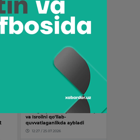
20-iyul kuni qanday ob-havo
kuzatiladi?
15:49 / 19.07.2026
a
Rubio: “AQSh Ukrainadagi
mojaroni hal qila oladigan
yagona mamlakat”
15:45 / 22.07.2026
qda?
Tramp AQSh Ukrainaga qurol
sotmasligini aytdi
a
22:24 / 24.07.2026
Eron Yevropa Ittifoqini tinch
aholiga qarshi hujumlarda AQSh
va Isroilni qo‘llab-
t
quvvatlaganlikda aybladi
12:27 / 25.07.2026
a