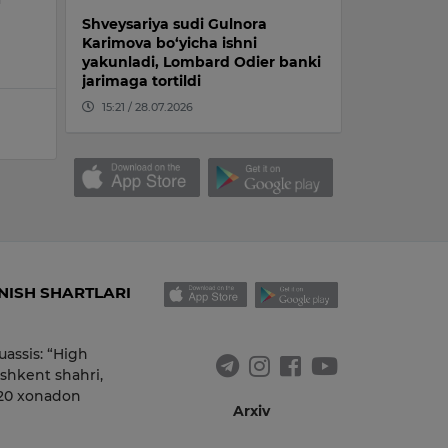
Shveysariya sudi Gulnora
Karimova bo‘yicha ishni
yakunladi, Lombard Odier banki
jarimaga tortildi
15:21 / 28.07.2026
ISH SHARTLARI
uassis: “High
shkent shahri,
 20 xonadon
Arxiv