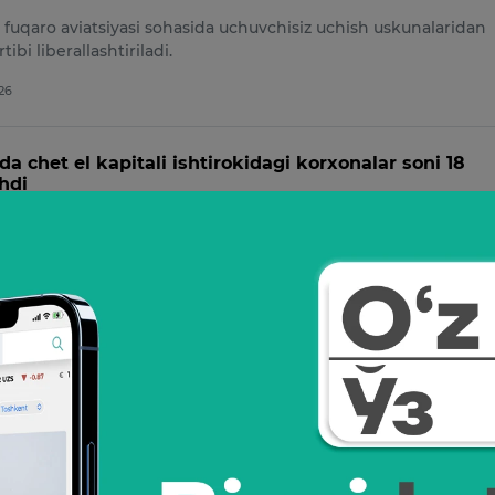
, fuqaro aviatsiyasi sohasida uchuvchisiz uchish uskunalaridan
tibi liberallashtiriladi.
026
a chet el kapitali ishtirokidagi korxonalar soni 18
hdi
ika qo‘mitasi ma’lumotlariga ko‘ra, 2025-yilning 1-yanvar holatiga
chet el investitsiyalari isht…
26
loyatida korxona 1 mlrd so‘mlik gazni o‘mardi
arlik natijasida, gaz ta’minoti korxonasining dastlabki hisob-
ra, 1 milliard 5 million so‘mlik …
6