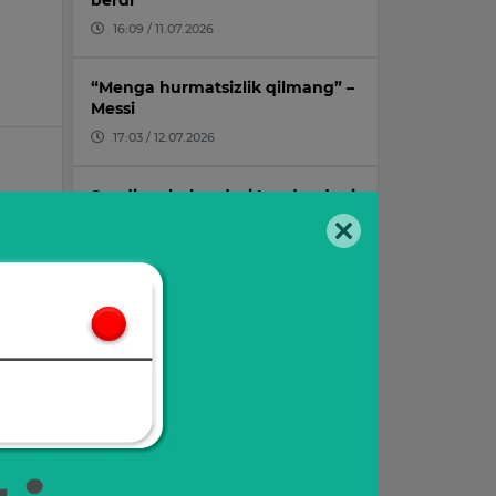
berdi
16:09 / 11.07.2026
“Menga hurmatsizlik qilmang” –
Messi
17:03 / 12.07.2026
Saudiya shahzodasi Londondagi
mehmonxonada vafot etdi
14:10 / 24.07.2026
Superkompyuter JCH g‘olibligi
uchun taxminlarni yangiladi
12:57 / 12.07.2026
O‘qishni ko‘chirish uchun o‘tish
ballari tasdiqlandi
14:52 / 09.07.2026