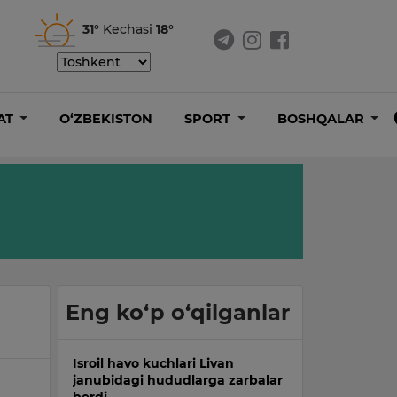
31°
Kechasi
18°
AT
O‘ZBEKISTON
SPORT
BOSHQALAR
Eng ko‘p o‘qilganlar
Isroil havo kuchlari Livan
janubidagi hududlarga zarbalar