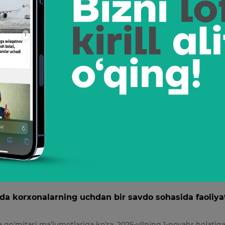
a AQSh kapitali ishtirokida 336 ta korxona faoliyat
ika qo‘mitasi ma’lumotlariga ko‘ra, 2025-yilning 1-dekabr holatig
 Amerika Qo‘shma Shtatlari kap…
026
tadbirkorlar ko‘proq qaysi hududlarda korxona ochmo
ika qo‘mitasi ma’lumotlariga ko‘ra, 2025-yilning 1-dekabr holatig
chet el investitsiyalari isht…
25
da korxonalarning uchdan bir savdo sohasida faoliya
ika qo‘mitasi ma’lumotlariga ko‘ra, 2025-yilning 1-noyabr holatig