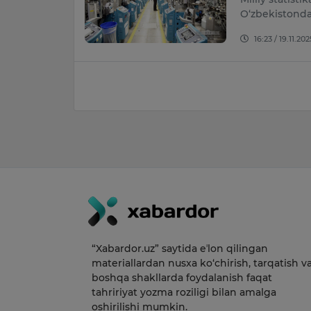
O‘zbekistonda
16:23 / 19.11.202
“Xabardor.uz” saytida eʼlon qilingan
materiallardan nusxa ko‘chirish, tarqatish v
boshqa shakllarda foydalanish faqat
tahririyat yozma roziligi bilan amalga
oshirilishi mumkin.