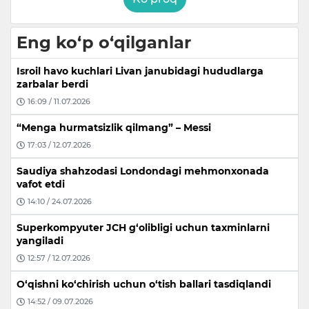
Eng ko‘p o‘qilganlar
Isroil havo kuchlari Livan janubidagi hududlarga
zarbalar berdi
16:09 / 11.07.2026
“Menga hurmatsizlik qilmang” – Messi
17:03 / 12.07.2026
Saudiya shahzodasi Londondagi mehmonxonada
vafot etdi
14:10 / 24.07.2026
Superkompyuter JCH g‘olibligi uchun taxminlarni
yangiladi
12:57 / 12.07.2026
O‘qishni ko‘chirish uchun o‘tish ballari tasdiqlandi
14:52 / 09.07.2026