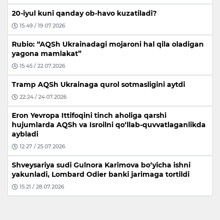
20-iyul kuni qanday ob-havo kuzatiladi?
15:49 / 19.07.2026
Rubio: “AQSh Ukrainadagi mojaroni hal qila oladigan
yagona mamlakat”
15:45 / 22.07.2026
Tramp AQSh Ukrainaga qurol sotmasligini aytdi
22:24 / 24.07.2026
Eron Yevropa Ittifoqini tinch aholiga qarshi
hujumlarda AQSh va Isroilni qo‘llab-quvvatlaganlikda
aybladi
12:27 / 25.07.2026
Shveysariya sudi Gulnora Karimova bo‘yicha ishni
yakunladi, Lombard Odier banki jarimaga tortildi
15:21 / 28.07.2026