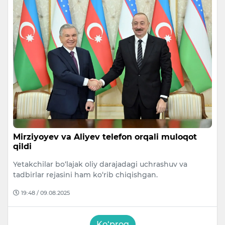
Mirziyoyev va Aliyev telefon orqali muloqot
qildi
Yetakchilar bo‘lajak oliy darajadagi uchrashuv va
tadbirlar rejasini ham ko‘rib chiqishgan.
19:48 / 09.08.2025
Ko‘proq