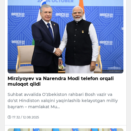
Mirziyoyev va Narendra Modi telefon orqali
muloqot qildi
Suhbat avvalida O‘zbekiston rahbari Bosh vazir va
do‘st Hindiston xalqini yaqinlashib kelayotgan milliy
bayram – mamlakat Mu…
17:32 / 12.08.2025