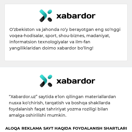
O‘zbekiston va jahonda ro‘y berayotgan eng so‘nggi
voqea-hodisalar, sport, shou-biznes, madaniyat,
informatsion texnologiyalar va ilm-fan
yangiliklaridan doimo xabardor bo‘ling!
“Xabardor.uz” saytida eʼlon qilingan materiallardan
nusxa ko‘chirish, tarqatish va boshqa shakllarda
foydalanish faqat tahririyat yozma roziligi bilan
amalga oshirilishi mumkin.
ALOQA
REKLAMA
SAYT HAQIDA
FOYDALANISH SHARTLARI