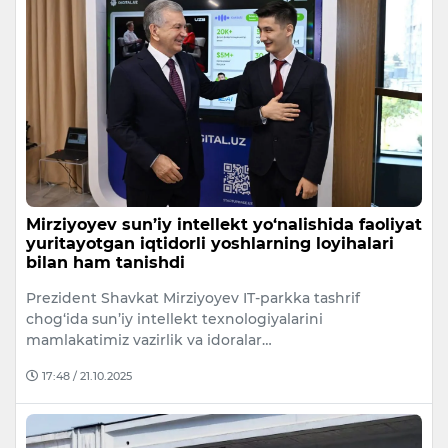
Mirziyoyev sun’iy intellekt yo‘nalishida faoliyat
yuritayotgan iqtidorli yoshlarning loyihalari
bilan ham tanishdi
Prezident Shavkat Mirziyoyev IT-parkka tashrif
chog‘ida sun’iy intellekt texnologiyalarini
mamlakatimiz vazirlik va idoralar…
17:48 / 21.10.2025