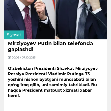
Siyosat
Mirziyoyev Putin bilan telefonda
gaplashdi
20:08 / 07.10.2025
O‘zbekiston Prezidenti Shavkat Mirziyoyev
Rossiya Prezidenti Vladimir Putinga 73
yoshini nishonlayotgani munosabati bilan
qo‘ng‘iroq qilib, uni samimiy tabrikladi. Bu
haqda Prezident matbuot xizmati xabar
berdi.