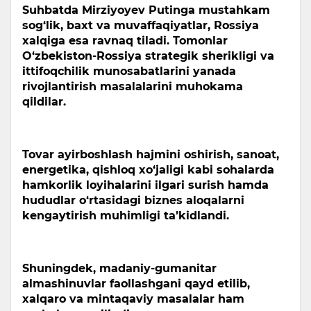
Suhbatda Mirziyoyev Putinga mustahkam
sog‘lik, baxt va muvaffaqiyatlar, Rossiya
xalqiga esa ravnaq tiladi. Tomonlar
O‘zbekiston-Rossiya strategik sherikligi va
ittifoqchilik munosabatlarini yanada
rivojlantirish masalalarini muhokama
qildilar.
Tovar ayirboshlash hajmini oshirish, sanoat,
energetika, qishloq xo‘jaligi kabi sohalarda
hamkorlik loyihalarini ilgari surish hamda
hududlar o‘rtasidagi biznes aloqalarni
kengaytirish muhimligi ta’kidlandi.
Shuningdek, madaniy-gumanitar
almashinuvlar faollashgani qayd etilib,
xalqaro va mintaqaviy masalalar ham