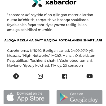
“Xabardor.uz” saytida eʼlon qilingan materiallardan
nusxa ko‘chirish, tarqatish va boshqa shakllarda
foydalanish faqat tahririyat yozma roziligi bilan
amalga oshirilishi mumkin.
ALOQA
REKLAMA
SAYT HAQIDA
FOYDALANISH SHARTLARI
Guvohnoma: №1040. Berilgan sanasi: 24.09.2019-yil.
Muassis: “High Networks” MChJ. Manzil: O'zbekiston
Respublikasi, Toshkent shahri, Yashnobod tumani,
Mavlono Riyoziy ko'chasi, 31А uy, 20 xonadon