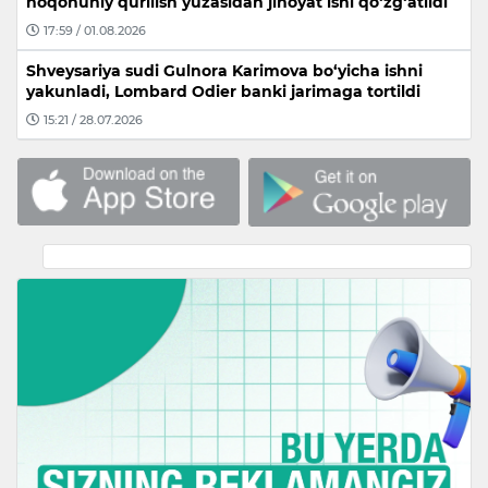
noqonuniy qurilish yuzasidan jinoyat ishi qo‘zg‘atildi
17:59 / 01.08.2026
Shveysariya sudi Gulnora Karimova bo‘yicha ishni
yakunladi, Lombard Odier banki jarimaga tortildi
15:21 / 28.07.2026