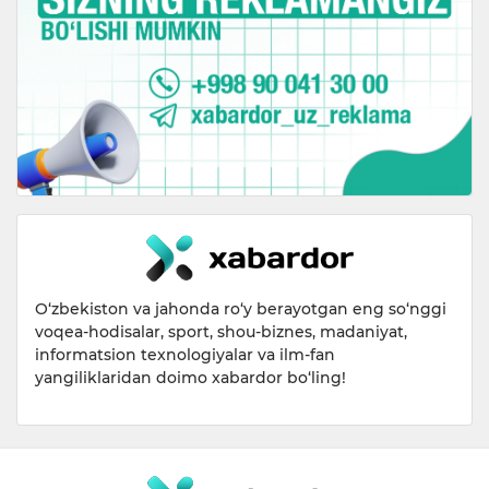
O‘zbekiston va jahonda ro‘y berayotgan eng so‘nggi
voqea-hodisalar, sport, shou-biznes, madaniyat,
informatsion texnologiyalar va ilm-fan
yangiliklaridan doimo xabardor bo‘ling!