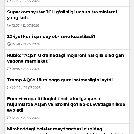
14:10 / 24.07.2026
Superkompyuter JCH g‘olibligi uchun taxminlarni
yangiladi
12:57 / 12.07.2026
20-iyul kuni qanday ob-havo kuzatiladi?
15:49 / 19.07.2026
Rubio: “AQSh Ukrainadagi mojaroni hal qila oladigan
yagona mamlakat”
15:45 / 22.07.2026
Tramp AQSh Ukrainaga qurol sotmasligini aytdi
22:24 / 24.07.2026
Eron Yevropa Ittifoqini tinch aholiga qarshi
hujumlarda AQSh va Isroilni qo‘llab-quvvatlaganlikda
aybladi
12:27 / 25.07.2026
Miroboddagi bolalar maydonchasi o‘rnidagi