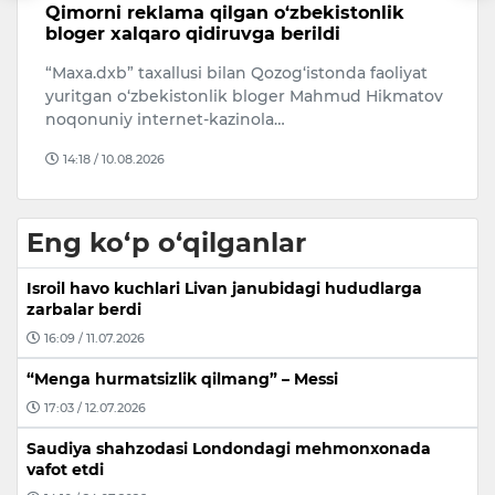
Qimorni reklama qilgan o‘zbekistonlik
A
bloger xalqaro qidiruvga berildi
O‘
ti
“Maxa.dxb” taxallusi bilan Qozog‘istonda faoliyat
A
yuritgan o‘zbekistonlik bloger Mahmud Hikmatov
j
noqonuniy internet-kazinola…
14:18 / 10.08.2026
Eng ko‘p o‘qilganlar
Isroil havo kuchlari Livan janubidagi hududlarga
zarbalar berdi
16:09 / 11.07.2026
“Menga hurmatsizlik qilmang” – Messi
17:03 / 12.07.2026
Saudiya shahzodasi Londondagi mehmonxonada
vafot etdi