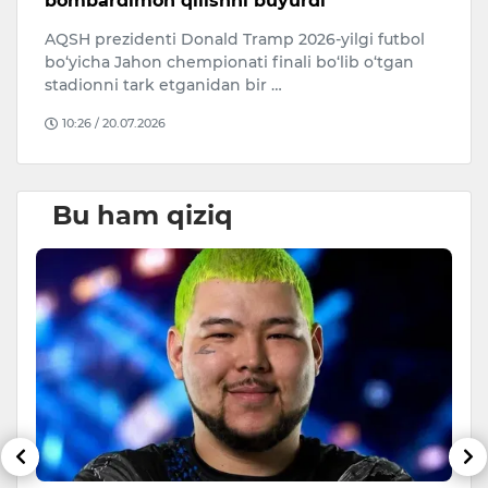
bombardimon qilishni buyurdi
B
b
AQSH prezidenti Donald Tramp 2026-yilgi futbol
M
i
bo‘yicha Jahon chempionati finali bo‘lib o‘tgan
Br
stadionni tark etganidan bir …
ya
10:26 / 20.07.2026
Bu ham qiziq