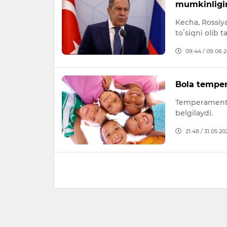
mumkinligini
Kecha, Rossiya
toʻsiqni olib 
09:44 / 09.06.
Bola tempe
Temperament t
belgilaydi.
21:48 / 31.05.20