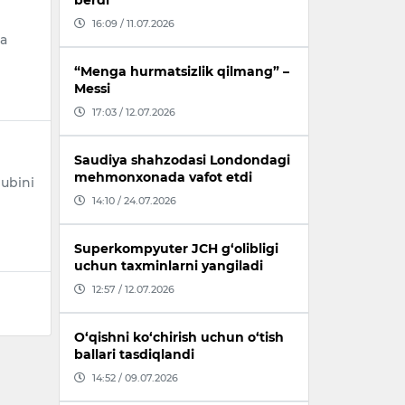
berdi
16:09 / 11.07.2026
ga
“Menga hurmatsizlik qilmang” –
Messi
17:03 / 12.07.2026
Saudiya shahzodasi Londondagi
mehmonxonada vafot etdi
lubini
14:10 / 24.07.2026
Superkompyuter JCH g‘olibligi
uchun taxminlarni yangiladi
12:57 / 12.07.2026
O‘qishni ko‘chirish uchun o‘tish
ballari tasdiqlandi
14:52 / 09.07.2026