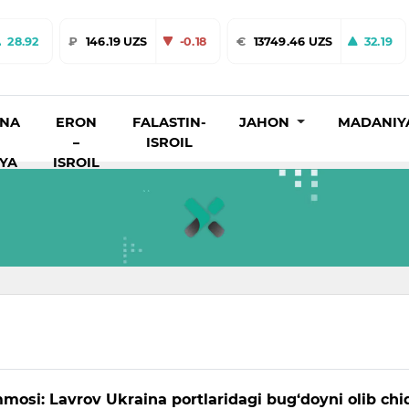
28.92
₽
146.19 UZS
-0.18
€
13749.46 UZS
32.19
INA
ERON
FALASTIN-
JAHON
MADANIY
–
ISROIL
IYA
ISROIL
mosi: Lavrov Ukraina portlaridagi bug‘doyni olib chi