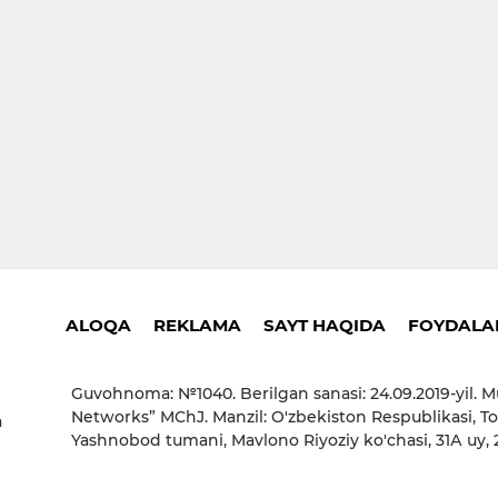
ALOQA
REKLAMA
SAYT HAQIDA
FOYDALAN
Guvohnoma: №1040. Berilgan sanasi: 24.09.2019-yil. M
Networks” MChJ. Manzil: O'zbekiston Respublikasi, To
a
Yashnobod tumani, Mavlono Riyoziy ko'chasi, 31А uy,