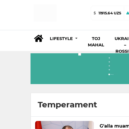
$
11915.64 UZS
LIFESTYLE
TOJ
UKRA
MAHAL
–
ROSS
Temperament
G‘alla muam