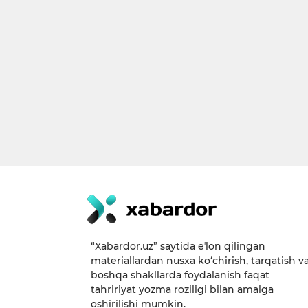
“Xabardor.uz” saytida eʼlon qilingan
materiallardan nusxa ko‘chirish, tarqatish v
boshqa shakllarda foydalanish faqat
tahririyat yozma roziligi bilan amalga
oshirilishi mumkin.