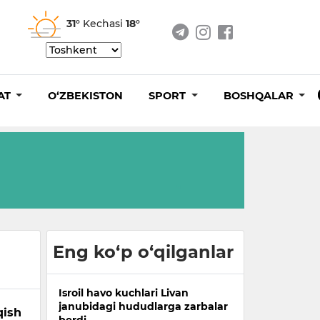
31°
Kechasi
18°
AT
O‘ZBEKISTON
SPORT
BOSHQALAR
Eng ko‘p o‘qilganlar
Isroil havo kuchlari Livan
janubidagi hududlarga zarbalar
qish