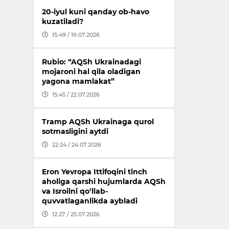
20-iyul kuni qanday ob-havo
kuzatiladi?
15:49 / 19.07.2026
Rubio: “AQSh Ukrainadagi
mojaroni hal qila oladigan
yagona mamlakat”
15:45 / 22.07.2026
Tramp AQSh Ukrainaga qurol
sotmasligini aytdi
22:24 / 24.07.2026
Eron Yevropa Ittifoqini tinch
aholiga qarshi hujumlarda AQSh
va Isroilni qo‘llab-
quvvatlaganlikda aybladi
12:27 / 25.07.2026