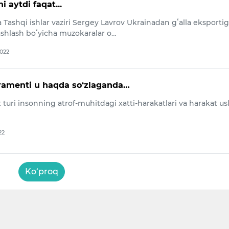
 aytdi faqat...
 Tashqi ishlar vaziri Sergey Lavrov Ukrainadan gʻalla eksporti
tashlash boʻyicha muzokaralar o…
2022
ramenti u haqda so‘zlaganda…
uri insonning atrof-muhitdagi xatti-harakatlari va harakat us
22
Ko‘proq