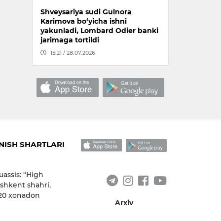
Shveysariya sudi Gulnora
Karimova bo‘yicha ishni
yakunladi, Lombard Odier banki
jarimaga tortildi
15:21 / 28.07.2026
ISH SHARTLARI
uassis: “High
shkent shahri,
 20 xonadon
Arxiv