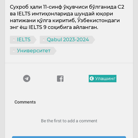
Сухроб ҳали 11-синф ўқувчиси бўлганида C2
ва IELTS имтиҳонларида шундай юқори
натижани қўлга киритиб, Ўзбекистондаги
энг ёш IELTS 9 соҳибига айланган.
IELTS
Qabul 2023-2024
Университет
Улашинг