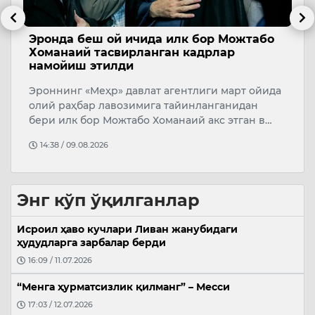
Эронда беш ой ичида илк бор Можтабо
Н
м”
Хоманаий тасвирланган кадрлар
О
намойиш этилди
Ж
Эроннинг «Меҳр» давлат агентлиги март ойида
с
олий раҳбар лавозимига тайинланганидан
и
О
бери илк бор Можтабо Хоманаий акс этган в…
ж
14:38 / 09.08.2026
Энг кўп ўқилганлар
Исроил ҳаво кучлари Ливан жанубидаги
ҳудудларга зарбалар берди
16:09 / 11.07.2026
“Менга ҳурматсизлик қилманг” – Месси
17:03 / 12.07.2026