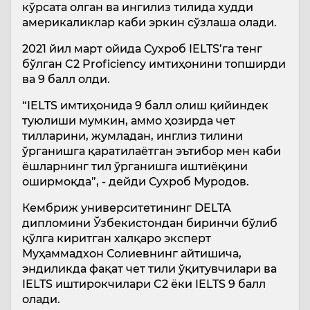
кўрсата олган ва ингилиз тилида худди
америкаликлар каби эркин сўзлаша олади.
2021 йил март ойида Сухроб IELTS’га тенг
бўлган C2 Proficiency имтиҳонини топширди
ва 9 балл олди.
“IELTS имтиҳонида 9 балл олиш қийиндек
туюлиши мумкин, аммо ҳозирда чет
тилларини, жумладан, инглиз тилини
ўрганишга қаратилаётган эътибор мен каби
ёшларнинг тил ўрганишга иштиёқини
оширмоқда”, - дейди Сухроб Муродов.
Кембриж университетининг DELTA
дипломини Ўзбекистондан биринчи бўлиб
қўлга киритган халқаро эксперт
Муҳаммадхон Солиевнинг айтишича,
эндиликда фақат чет тили ўқитувчилари ва
IELTS иштирокчилари C2 ёки IELTS 9 балл
олади.