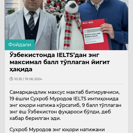
Фойдали
Ўзбекистонда IELTS’дан энг
максимал балл тўплаган йигит
ҳақида
10:35 / 19.06.2024
Самарқандлик махсус мактаб битирувчиси,
19 ёшли Сухроб Муродов IELTS имтиҳонида
энг юқори натижа кўрсатиб, 9 балл тўплаган
энг ёш Ўзбекистон фуқароси бўлди, деб
хабар берилган эди.
Сухроб Муродов энг юқори натижани