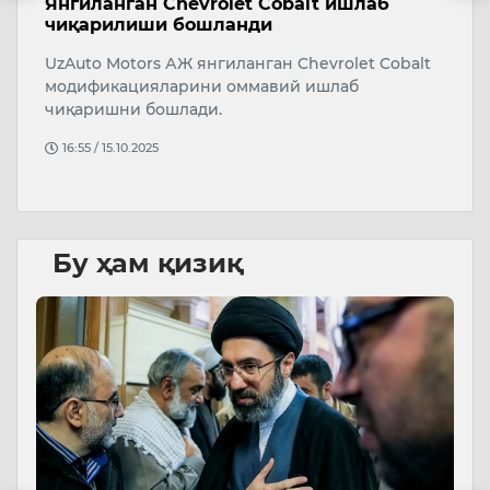
Янгиланган Chevrolet Cobalt ишлаб
Ж
чиқарилиши бошланди
у
UzAuto Motors АЖ янгиланган Chevrolet Cobalt
Т
ий
модификацияларини оммавий ишлаб
чиқаришни бошлади.
16:55 / 15.10.2025
Бу ҳам қизиқ