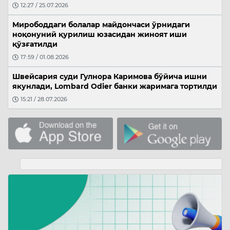
12:27 / 25.07.2026
Мирободдаги болалар майдончаси ўрнидаги
ноқонуний қурилиш юзасидан жиноят иши
қўзғатилди
17:59 / 01.08.2026
Швейсария суди Гулнора Каримова бўйича ишни
якунлади, Lombard Odier банки жаримага тортилди
15:21 / 28.07.2026