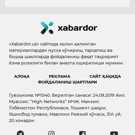
«Xabardor.uz» сайтида эълон қилинган
материаллардан нусха кўчириш, тарқатиш ва
бошқа шаклларда фойдаланиш фақат таҳририят
ёзма розилиги билан амалга оширилиши мумкин.
АЛОҚА
РЕКЛАМА
САЙТ ҲАҚИДА
ФОЙДАЛАНИШ ШАРТЛАРИ
Гувоҳнома: №1040. Берилган санаси: 24.09.2019 йил.
Муассис: “High Networks” МЧЖ. Манзил:
Ўзбекистон Республикаси, Тошкент шаҳри,
Яшнобод тумани, Мавлоно Риёзий кўчаси, 31А уй,
20 хонадон