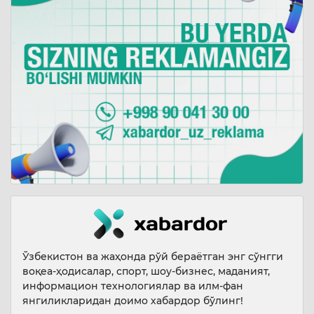
Ўзбекистон ва жаҳонда рўй бераётган энг сўнгги
воқеа-ҳодисалар, спорт, шоу-бизнес, маданият,
информацион технологиялар ва илм-фан
янгиликларидан доимо хабардор бўлинг!