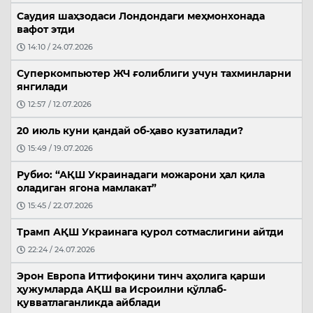
Саудия шаҳзодаси Лондондаги меҳмонхонада
вафот этди
14:10 / 24.07.2026
Суперкомпьютер ЖЧ ғолиблиги учун тахминларни
янгилади
12:57 / 12.07.2026
20 июль куни қандай об-ҳаво кузатилади?
15:49 / 19.07.2026
Рубио: “АҚШ Украинадаги можарони ҳал қила
оладиган ягона мамлакат”
15:45 / 22.07.2026
Трамп АҚШ Украинага қурол сотмаслигини айтди
22:24 / 24.07.2026
Эрон Европа Иттифоқини тинч аҳолига қарши
ҳужумларда АҚШ ва Исроилни қўллаб-
қувватлаганликда айблади